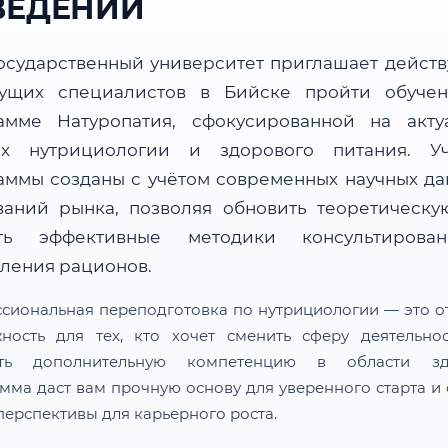
ВЕДЕНИИ
осударственный университет приглашает дейст
ущих специалистов в Бийске пройти обуче
амме Натуропатия, сфокусированной на акту
ах нутрициологии и здорового питания. У
аммы созданы с учётом современных научных да
ваний рынка, позволяя обновить теоретическую
ить эффективные методики консультирова
вления рационов.
сиональная переподготовка по нутрициологии — это о
ность для тех, кто хочет сменить сферу деятельно
ить дополнительную компетенцию в области здо
мма даст вам прочную основу для уверенного старта и 
перспективы для карьерного роста.