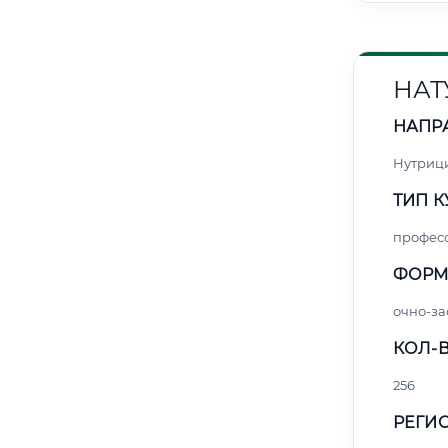
НАТ
НАПР
Нутриц
ТИП К
профес
ФОРМ
очно-за
КОЛ-В
256
РЕГИО