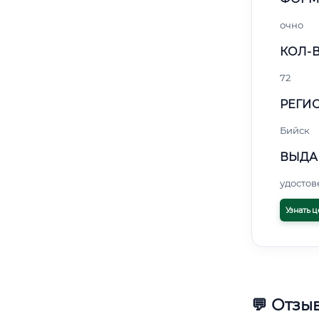
очно
КОЛ-В
72
РЕГИО
Бийск
ВЫДА
удосто
Узнать ц
💬 Отзы