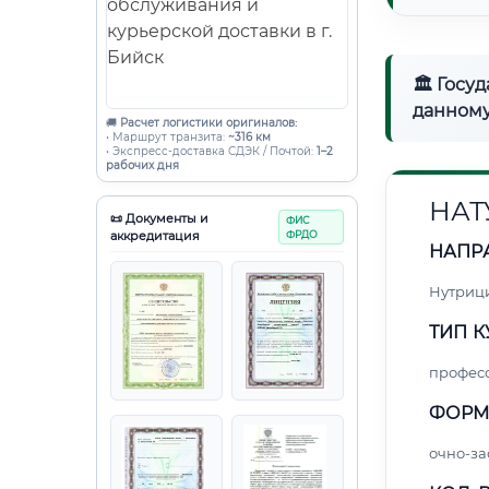
🏛 Госу
данному
🚚
Расчет логистики оригиналов:
• Маршрут транзита:
~316 км
• Экспресс-доставка СДЭК / Почтой:
1–2
рабочих дня
НАТ
📜 Документы и
ФИС
аккредитация
ФРДО
НАПР
Нутриц
ТИП К
профес
ФОРМ
очно-за