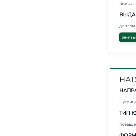
Бийск
ВЫДА
диплом 
Узнать ц
НАТ
НАПР
Нутриц
ТИП К
повыше
ФОРМ