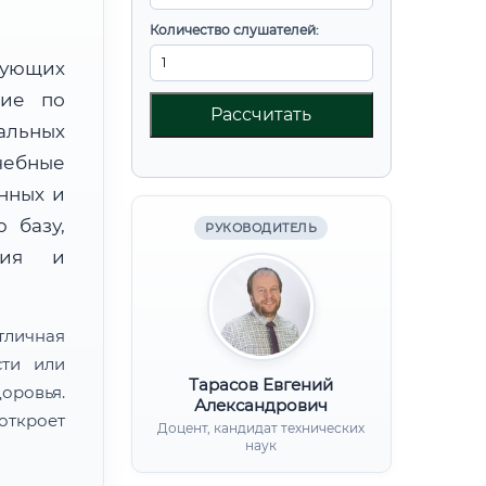
Количество слушателей:
вующих
ние по
Рассчитать
альных
чебные
нных и
 базу,
РУКОВОДИТЕЛЬ
ния и
тличная
сти или
Тарасов Евгений
ровья.
Александрович
откроет
Доцент, кандидат технических
наук