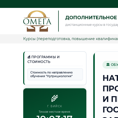
ДОПОЛНИТЕЛЬНОЕ
дистанционные курсы в госуда
Курсы (переподготовка, повышение квалифика
💰 ПРОГРАММЫ И
СТОИМОСТЬ
🏛 ОБ
Стоимость по направлению
НА
обучения "Нутрициология"
ПР
🌾
И 
Г. БИЙСК
ГО
Точное местное время: