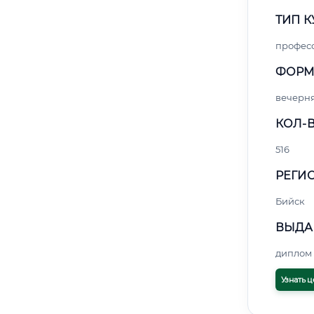
ТИП К
профес
ФОРМ
вечерн
КОЛ-В
516
РЕГИО
Бийск
ВЫДА
диплом 
Узнать ц