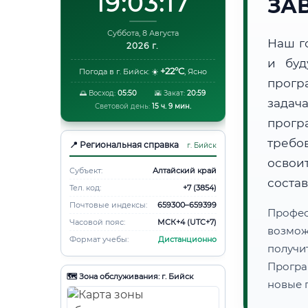
19:03:18
ЗА
Суббота, 8 Августа
Наш г
2026 г.
и буд
+22°C
Погода в г. Бийск:
☀️
,
Ясно
прогр
🌅 Восход:
05:50
🌇 Закат:
20:59
задач
Световой день:
15 ч. 9 мин.
прогр
требо
📍 Региональная справка
г. Бийск
осво
Субъект:
Алтайский край
соста
Тел. код:
+7 (3854)
Почтовые индексы:
659300–659399
Профес
Часовой пояс:
МСК+4 (UTC+7)
возмож
Формат учебы:
Дистанционно
получ
Програ
🗺️ Зона обслуживания: г. Бийск
новые 