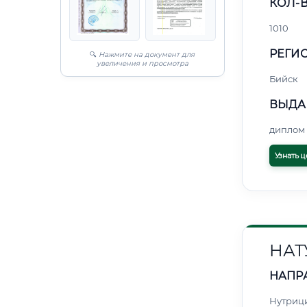
КОЛ-В
1010
РЕГИО
🔍
Нажмите на документ для
увеличения и просмотра
Бийск
ВЫДА
диплом 
Узнать ц
НАТ
НАПР
Нутриц