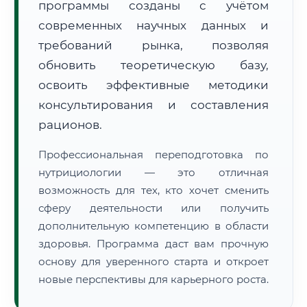
программы созданы с учётом
современных научных данных и
требований рынка, позволяя
обновить теоретическую базу,
освоить эффективные методики
🚚
Расчет логистики оригиналов:
консультирования и составления
• Маршрут транзита:
~2 119 км
• Экспресс-доставка СДЭК / Почтой:
3–5 рабочих дней
рационов.
📜 Документы и аккредитация
ФИС ФРДО
Профессиональная переподготовка по
нутрициологии — это отличная
возможность для тех, кто хочет сменить
сферу деятельности или получить
🔍
Нажмите на документ для увеличения и просмотра
дополнительную компетенцию в области
здоровья. Программа даст вам прочную
основу для уверенного старта и откроет
новые перспективы для карьерного роста.