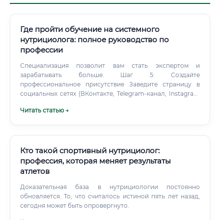
Где пройти обучение на системного
нутрициолога: полное руководство по
профессии
Специализация позволит вам стать экспертом и
зарабатывать больше. Шаг 5: Создайте
профессиональное присутствие Заведите страницу в
социальных сетях (ВКонтакте, Telegram-канал, Instagram
— если доступен), пишите экспертный контент, делитесь
Читать статью →
знаниями. Сегодня личный бренд — это один из главных
инструментов привлечения клиентов для нутрициолога.
Кто такой спортивный нутрициолог:
профессия, которая меняет результаты
атлетов
Доказательная база в нутрициологии постоянно
обновляется. То, что считалось истиной пять лет назад,
сегодня может быть опровергнуто.