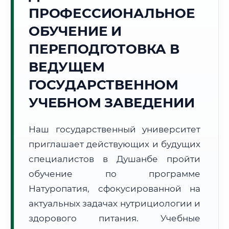
Точное местное время:
ПРОФЕССИОНАЛЬНОЕ
01:32:57
ОБУЧЕНИЕ И
Пятница, 7 Августа
ПЕРЕПОДГОТОВКА В
2026 г.
ВЕДУЩЕМ
+28°C
Погода в г. Душанбе:
☀️
,
Ясно
ГОСУДАРСТВЕННОМ
🌅 Восход:
05:31
🌇 Закат:
19:30
Световой день:
13 ч. 59 мин.
УЧЕБНОМ ЗАВЕДЕНИИ
📍 Региональная справка
г. Душанбе
Наш государственный университет
Субъект:
Республика Таджикистан
приглашает действующих и будущих
Тел. код:
+992 (37)
специалистов в Душанбе пройти
Почтовые индексы:
734000–734065
обучение по программе
Часовой пояс:
UTC+5
Натуропатия, сфокусированной на
Формат учебы:
Дистанционно
актуальных задачах нутрициологии и
здорового питания. Учебные
🗺️ Зона обслуживания: г. Душанбе