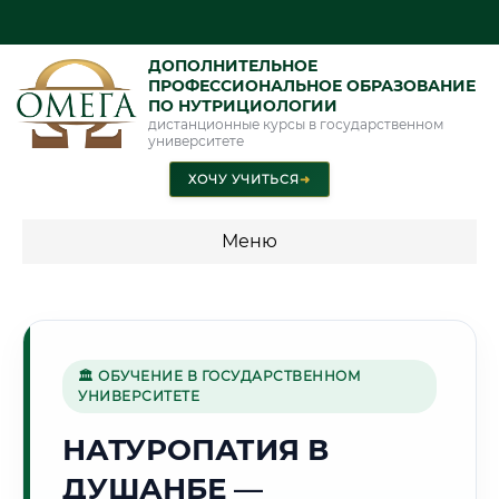
ДОПОЛНИТЕЛЬНОЕ
ПРОФЕССИОНАЛЬНОЕ ОБРАЗОВАНИЕ
ПО НУТРИЦИОЛОГИИ
дистанционные курсы в государственном
университете
ХОЧУ УЧИТЬСЯ
➜
Меню
💰 ПРОГРАММЫ И СТОИМОСТЬ
Стоимость по направлению обучения "Нутрициология"
🏛 ОБУЧЕНИЕ В ГОСУДАРСТВЕННОМ
УНИВЕРСИТЕТЕ
🏔️
НАТУРОПАТИЯ В
ДУШАНБЕ —
Г. ДУШАНБЕ