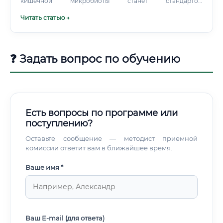
кишечной микробиоты станет стандартом
персонализированного подхода. Данные с умных часов,
Читать статью →
глюкометров и других девайсов будут в реальном
времени передаваться нутрициологу для оперативной
корректировки рациона.
❓ Задать вопрос по обучению
Есть вопросы по программе или
поступлению?
Оставьте сообщение — методист приемной
комиссии ответит вам в ближайшее время.
Ваше имя *
Ваш E-mail (для ответа)