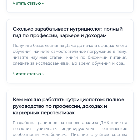
Читать статью →
Сколько зарабатывает нутрициолог: полный
гид по профессии, карьере и доходам
Получите базовые знания Даже до начала официального
обучения начните самостоятельное погружение в тему:
читайте научные статьи, книги по биохимии питания,
следите за исследованиями. Во время обучения и сразу
после него начните работать с реальными людьми:
Читать статью →
помогайте знакомым, проводите бесплатные
консультации, берите минимальную оплату.
Кем можно работать нутрициологом: полное
руководство по профессии, доходах и
карьерных перспективах
Разработка рационов на основе анализа ДНК клиента
позволит учитывать индивидуальные генетические
особенности метаболизма. Питание с учётом состава