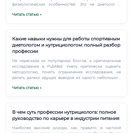
физиологических особенностей. Это не диетолог в
классическом понимании, который работает с больными
Читать статью →
людьми, и не тренер, который советует «есть больше
белка».
Какие навыки нужны для работы спортивным
диетологом и нутрициологом: полный разбор
профессии
Не пересказы из популярных блогов, а оригинальные
исследования в PubMed. Уметь критически оценить
методологию, понять ограничения исследования, не
делать далеко идущих выводов из одного небольшого
trial'а — это то, что отличает грамотного специалиста от
Читать статью →
человека, который «читал про это».
В чем суть профессии нутрициолога: полное
руководство по карьере в индустрии питания
Наиболее высокие доходы, как правило, в частной