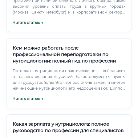
практике при наличии сильного личного бренда. Также
высокий уровень оплаты труда в крупных городах
(Москва, Санкт-Петербург) и в корпоративном секторе,
где компании готовы инвестировать в здоровье своих
Читать статью →
сотрудников.
Кем можно работать после
профессиональной переподготовки по
нутрициологии: полный гид по профессии
Потолка в нутрициологии практически нет — всё зависит
от вашего желания и усилий. Какие документы нужны
для трудоустройства Этот вопрос очень важен, и многие
начинающие нутрициологи его недооценивают. Диплом
о профессиональной переподготовке Это основной
Читать статью →
документ, подтверждающий вашу квалификацию.
Какая зарплата у нутрициолога: полное
руководство по профессии для специалистов