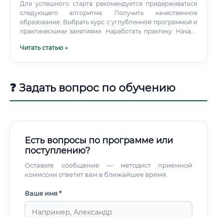
Для успешного старта рекомендуется придерживаться
следующего алгоритма: Получить качественное
образование: Выбрать курс с углубленной программой и
практическими занятиями. Наработать практику: Начать
с бесплатных или низкооплачиваемых консультаций для
Читать статью →
друзей и знакомых, чтобы собрать первые кейсы и
отзывы.
❓ Задать вопрос по обучению
Есть вопросы по программе или
поступлению?
Оставьте сообщение — методист приемной
комиссии ответит вам в ближайшее время.
Ваше имя *