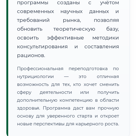
программы созданы с учётом
современных научных данных и
требований рынка, позволяя
обновить теоретическую базу,
освоить эффективные методики
🚚
Расчет логистики оригиналов:
консультирования и составления
• Маршрут транзита:
~2 959 км
• Экспресс-доставка СДЭК / Почтой:
4–6 рабочих дней
рационов.
📜 Документы и аккредитация
ФИС ФРДО
Профессиональная переподготовка по
нутрициологии — это отличная
возможность для тех, кто хочет сменить
сферу деятельности или получить
🔍
Нажмите на документ для увеличения и просмотра
дополнительную компетенцию в области
здоровья. Программа даст вам прочную
основу для уверенного старта и откроет
новые перспективы для карьерного роста.