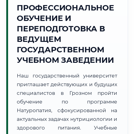
Точное местное время:
ПРОФЕССИОНАЛЬНОЕ
20:37:46
ОБУЧЕНИЕ И
Четверг, 6 Августа
ПЕРЕПОДГОТОВКА В
2026 г.
ВЕДУЩЕМ
+24°C
Погода в г. Грозный:
🌤️
,
Преимущественно ясно
ГОСУДАРСТВЕННОМ
🌅 Восход:
04:52
🌇 Закат:
19:13
Световой день:
14 ч. 21 мин.
УЧЕБНОМ ЗАВЕДЕНИИ
📍 Региональная справка
г. Грозный
Наш государственный университет
Субъект:
Чеченская Республика
приглашает действующих и будущих
Тел. код:
+7 (8712)
специалистов в Грозном пройти
Почтовые индексы:
364000–364999
обучение по программе
Часовой пояс:
МСК (UTC+3)
Натуропатия, сфокусированной на
Формат учебы:
Дистанционно
актуальных задачах нутрициологии и
здорового питания. Учебные
🗺️ Зона обслуживания: г. Грозный