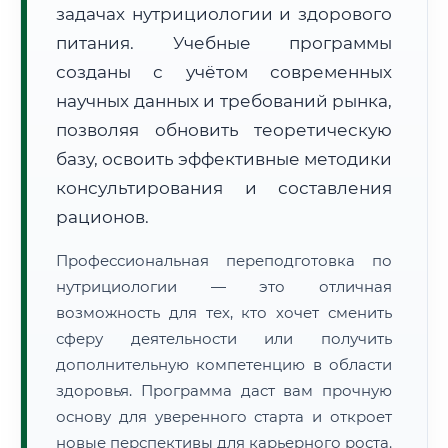
задачах нутрициологии и здорового
питания. Учебные программы
созданы с учётом современных
научных данных и требований рынка,
позволяя обновить теоретическую
🚚
Расчет логистики оригиналов:
• Маршрут транзита:
базу, освоить эффективные методики
~569 км
• Экспресс-доставка СДЭК / Почтой:
1–2 рабочих дня
консультирования и составления
рационов.
📜 Документы и аккредитация
ФИС ФРДО
Профессиональная переподготовка по
нутрициологии — это отличная
возможность для тех, кто хочет сменить
🔍
Нажмите на документ для увеличения и просмотра
сферу деятельности или получить
дополнительную компетенцию в области
здоровья. Программа даст вам прочную
основу для уверенного старта и откроет
новые перспективы для карьерного роста.