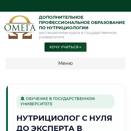
ДОПОЛНИТЕЛЬНОЕ
ПРОФЕССИОНАЛЬНОЕ ОБРАЗОВАНИЕ
ПО НУТРИЦИОЛОГИИ
дистанционные курсы в государственном
университете
ХОЧУ УЧИТЬСЯ
➜
Меню
💰 ПРОГРАММЫ И СТОИМОСТЬ
Стоимость по направлению обучения "Нутрициология"
🏛 ОБУЧЕНИЕ В ГОСУДАРСТВЕННОМ
УНИВЕРСИТЕТЕ
🏔️
НУТРИЦИОЛОГ С НУЛЯ
ДО ЭКСПЕРТА В
Г. АБАКАН