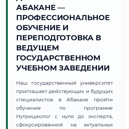
Точное местное время:
АБАКАНЕ —
10:26:58
ПРОФЕССИОНАЛЬНОЕ
Суббота, 8 Августа
ОБУЧЕНИЕ И
2026 г.
ПЕРЕПОДГОТОВКА В
+22°C
Погода в г. Абакан:
☀️
,
Ясно
ВЕДУЩЕМ
🌅 Восход:
05:20
🌇 Закат:
20:39
Световой день:
15 ч. 19 мин.
ГОСУДАРСТВЕННОМ
УЧЕБНОМ ЗАВЕДЕНИИ
📍 Региональная справка
г. Абакан
Субъект:
Республика Хакасия
Наш государственный университет
Тел. код:
+7 (3902)
приглашает действующих и будущих
Почтовые индексы:
655000–655999
специалистов в Абакане пройти
Часовой пояс:
МСК+4 (UTC+7)
обучение по программе
Формат учебы:
Дистанционно
Нутрициолог с нуля до эксперта,
сфокусированной на актуальных
🗺️ Зона обслуживания: г. Абакан