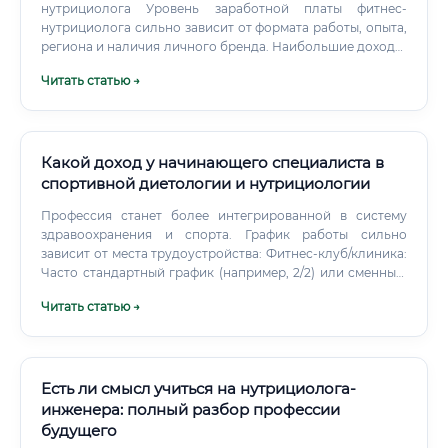
нутрициолога Уровень заработной платы фитнес-
нутрициолога сильно зависит от формата работы, опыта,
региона и наличия личного бренда. Наибольшие доходы,
как правило, у специалистов, ведущих частную практику
Читать статью →
и имеющих раскрученные социальные сети.
Ориентировочный уровень дохода фитнес-нутрициолога
в России (в рублях) Больше всего платят в крупных
городах (Москва, Санкт-Петербург), а также в онлайн-
сегменте, где специалист не ограничен географией и
Какой доход у начинающего специалиста в
может работать с клиентами по всему миру.
спортивной диетологии и нутрициологии
Профессия станет более интегрированной в систему
здравоохранения и спорта. График работы сильно
зависит от места трудоустройства: Фитнес-клуб/клиника:
Часто стандартный график (например, 2/2) или сменный,
включая вечерние часы и выходные, когда у клиентов
Читать статью →
есть свободное время. Постоянные выезды на сборы и
соревнования, работа в любое время суток.
Есть ли смысл учиться на нутрициолога-
инженера: полный разбор профессии
будущего