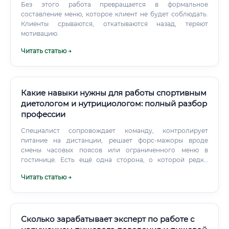
Без этого работа превращается в формальное
составление меню, которое клиент не будет соблюдать.
Клиенты срываются, откатываются назад, теряют
мотивацию.
Читать статью →
Какие навыки нужны для работы спортивным
диетологом и нутрициологом: полный разбор
профессии
Специалист сопровождает команду, контролирует
питание на дистанции, решает форс-мажоры вроде
смены часовых поясов или ограниченного меню в
гостинице. Есть ещё одна сторона, о которой редко
говорят: психологический аспект. Они часто игнорируют
Читать статью →
рекомендации, если не понимают их логики.
Сколько зарабатывает эксперт по работе с