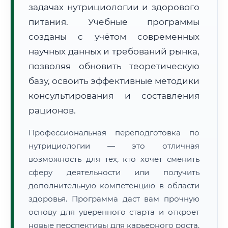
задачах нутрициологии и здорового
питания. Учебные программы
созданы с учётом современных
научных данных и требований рынка,
позволяя обновить теоретическую
🚚
Расчет логистики оригиналов:
• Маршрут транзита:
базу, освоить эффективные методики
~2 182 км
• Экспресс-доставка СДЭК / Почтой:
3–5 рабочих дней
консультирования и составления
рационов.
📜 Документы и аккредитация
ФИС ФРДО
Профессиональная переподготовка по
нутрициологии — это отличная
возможность для тех, кто хочет сменить
🔍
Нажмите на документ для увеличения и просмотра
сферу деятельности или получить
дополнительную компетенцию в области
здоровья. Программа даст вам прочную
основу для уверенного старта и откроет
новые перспективы для карьерного роста.