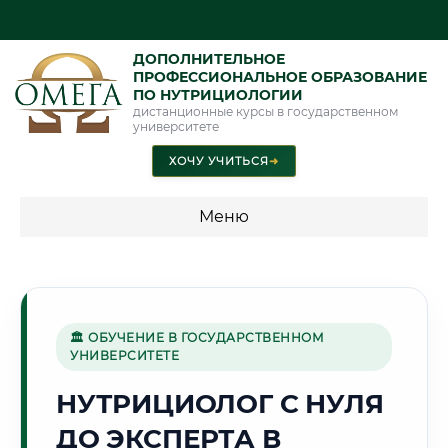
ДОПОЛНИТЕЛЬНОЕ
ПРОФЕССИОНАЛЬНОЕ ОБРАЗОВАНИЕ
ПО НУТРИЦИОЛОГИИ
дистанционные курсы в государственном
университете
ХОЧУ УЧИТЬСЯ
➜
Меню
💰 ПРОГРАММЫ И СТОИМОСТЬ
Стоимость по направлению обучения "Нутрициология"
🏛 ОБУЧЕНИЕ В ГОСУДАРСТВЕННОМ
УНИВЕРСИТЕТЕ
🏛️
НУТРИЦИОЛОГ С НУЛЯ
ДО ЭКСПЕРТА В
Г. БУХАРА