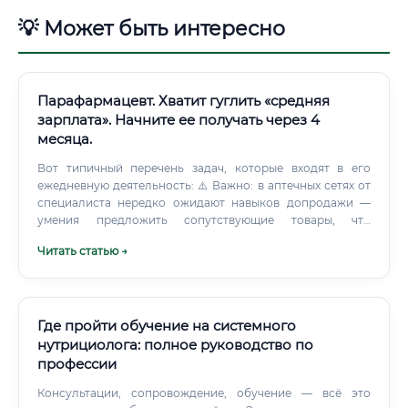
💡 Может быть интересно
Парафармацевт. Хватит гуглить «средняя
зарплата». Начните ее получать через 4
месяца.
Вот типичный перечень задач, которые входят в его
ежедневную деятельность: ⚠️ Важно: в аптечных сетях от
специалиста нередко ожидают навыков допродажи —
умения предложить сопутствующие товары, что
напрямую влияет на уровень его бонусной части
Читать статью →
зарплаты. Какие навыки необходимы для работы
Профессия требует как профессиональных, так и
личностных компетенций. Ниже — структурированный
обзор: ✅ Хорошая новость: большинству из этих навыков
можно обучиться на курсе — даже без базовой
Где пройти обучение на системного
медицинской подготовки.
нутрициолога: полное руководство по
профессии
Консультации, сопровождение, обучение — всё это