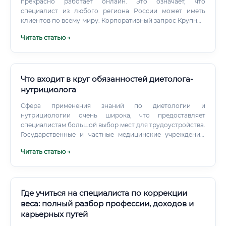
прекрасно работает онлайн. Это означает, что
специалист из любого региона России может иметь
клиентов по всему миру. Корпоративный запрос Крупные
работодатели всё больше вкладываются в здоровье
Читать статью →
своих сотрудников: это повышает производительность,
снижает больничные и улучшает корпоративную
культуру.
Что входит в круг обязанностей диетолога-
нутрициолога
Сфера применения знаний по диетологии и
нутрициологии очень широка, что предоставляет
специалистам большой выбор мест для трудоустройства.
Государственные и частные медицинские учреждения:
больницы, поликлиники, медицинские центры,
Читать статью →
санатории (преимущественно для врачей-диетологов).
Где учиться на специалиста по коррекции
веса: полный разбор профессии, доходов и
карьерных путей