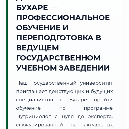
Точное местное время:
БУХАРЕ —
15:49:30
ПРОФЕССИОНАЛЬНОЕ
Четверг, 6 Августа
ОБУЧЕНИЕ И
2026 г.
ПЕРЕПОДГОТОВКА В
+38°C
Погода в г. Бухара:
☀️
,
Ясно
ВЕДУЩЕМ
🌅 Восход:
05:45
🌇 Закат:
19:50
Световой день:
14 ч. 5 мин.
ГОСУДАРСТВЕННОМ
УЧЕБНОМ ЗАВЕДЕНИИ
📍 Региональная справка
г. Бухара
Субъект:
Республика Узбекистан
Наш государственный университет
Тел. код:
+998 (65)
приглашает действующих и будущих
Почтовые индексы:
200100–200130
специалистов в Бухаре пройти
Часовой пояс:
UTC+5
обучение по программе
Формат учебы:
Дистанционно
Нутрициолог с нуля до эксперта,
сфокусированной на актуальных
🗺️ Зона обслуживания: г. Бухара