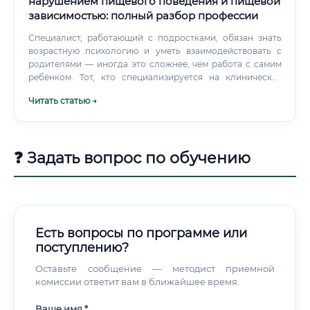
нарушением пищевого поведения и пищевой
зависимостью: полный разбор профессии
Специалист, работающий с подростками, обязан знать
возрастную психологию и уметь взаимодействовать с
родителями — иногда это сложнее, чем работа с самим
ребёнком. Тот, кто специализируется на клинических
формах, должен понимать психиатрию на уровне,
Читать статью →
достаточном для принятия решений о госпитализации
или направлении к врачу. Например, работа со
спортсменами — у профессиональных атлетов РПП
встречается значительно чаще, чем принято думать.
❓ Задать вопрос по обучению
Есть вопросы по программе или
поступлению?
Оставьте сообщение — методист приемной
комиссии ответит вам в ближайшее время.
Ваше имя *