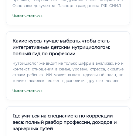
Основные документы: Паспорт гражданина РФ СНИЛС
ИНН Трудовая книжка (или сведения о трудовой
Читать статью →
деятельности по форме СТД-Р) Образовательные
документы: Диплом об основном высшем или среднем
медицинском образовании Диплом о профессиональной
переподготовке по нутрициологии — обязательно
Сертификаты о прохождении курсов повышения
Какие курсы лучше выбрать, чтобы стать
квалификации Сертификат специалиста или
интегративным детским нутрициологом:
свидетельство об аккредитации (для врачей —
полный гид по профессии
обязательно) Медицинские документы: Медицинская
книжка с актуальными отметками о прохождении
Нутрициолог же видит не только цифры в анализах, но и
медосмотра Справка об отсутствии судимости (для
контекст: отношения в семье, уровень стресса, скрытые
работы с детьми и в медицинских учреждениях)
страхи ребенка. ИИ может выдать идеальный план, но
Дополнительные документы (в зависимости от места
только человек может вдохновить другого человека
работы): Портфолио с кейсами Рекомендательные
следовать этому плану, адаптировать его под реальную
Читать статью →
письма от предыдущих работодателей Документы о
жизнь с ее несовершенствами и помочь преодолеть
членстве в профессиональных ассоциациях (например,
трудности.
Национальная ассоциация диетологов и нутрициологов)
Если вы открываете частную практику как
индивидуальный предприниматель, дополнительно
Где учиться на специалиста по коррекции
потребуется: Свидетельство о регистрации ИП Лицензия
веса: полный разбор профессии, доходов и
на медицинскую деятельность (если планируете
карьерных путей
проводить медицинские консультации, а не только