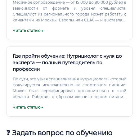
нутрициологические) Важный нюанс:
Месячное сопровождение — от 15 000 до 80 000 рублей в
нутрициологическая деятельность в чистом виде не
зависимости от формата и уровня специалиста.
требует медицинской лицензии, однако если вы
Специалист из регионального города может работать с
позиционируете себя как врач и проводите медицинские
клиентами из Москвы, Европы или США — и выставлять
консультации — лицензирование обязательно. Чётко
соответствующие цены.
Читать статью →
разграничивайте нутрициологическую консультацию и
медицинскую помощь. Смежные специальности и
сравнение Нутрициология тесно связана с рядом других
профессий в сфере здоровья и питания.
Где пройти обучение: Нутрициолог с нуля до
эксперта — полный путеводитель по
профессии
По сути, это узкая специализация нутрициолога, который
фокусируется исключительно на спортивном питании.
Может быть сертифицирован дополнительно в этой
области. Работает с образом жизни в целом: питание,
сон, стресс, движение.
Читать статью →
❓ Задать вопрос по обучению