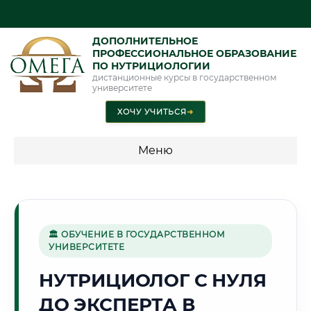
ДОПОЛНИТЕЛЬНОЕ
ПРОФЕССИОНАЛЬНОЕ ОБРАЗОВАНИЕ
ПО НУТРИЦИОЛОГИИ
дистанционные курсы в государственном
университете
ХОЧУ УЧИТЬСЯ
➜
Меню
💰 ПРОГРАММЫ И СТОИМОСТЬ
Стоимость по направлению обучения "Нутрициология"
🏛 ОБУЧЕНИЕ В ГОСУДАРСТВЕННОМ
УНИВЕРСИТЕТЕ
✈️
НУТРИЦИОЛОГ С НУЛЯ
ДО ЭКСПЕРТА В
Г. УЛЬЯНОВСК