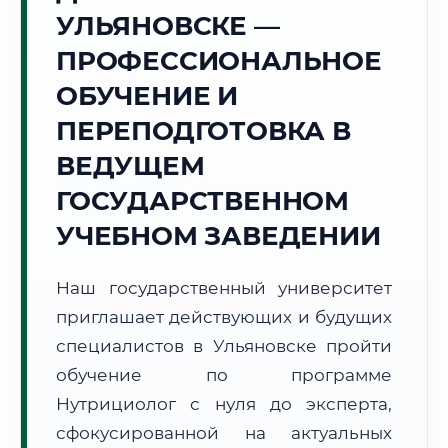
Точное местное время:
УЛЬЯНОВСКЕ —
06:43:05
ПРОФЕССИОНАЛЬНОЕ
Пятница, 7 Августа
ОБУЧЕНИЕ И
2026 г.
ПЕРЕПОДГОТОВКА В
+21°C
Погода в г. Ульяновск:
⛅
,
Переменная облачность
ВЕДУЩЕМ
🌅 Восход:
05:09
🌇 Закат:
20:35
Световой день:
15 ч. 26 мин.
ГОСУДАРСТВЕННОМ
УЧЕБНОМ ЗАВЕДЕНИИ
📍 Региональная справка
г. Ульяновск
Субъект:
Ульяновская область
Наш государственный университет
Тел. код:
+7 (8422)
приглашает действующих и будущих
Почтовые индексы:
432000–432999
специалистов в Ульяновске пройти
Часовой пояс:
МСК+1 (UTC+4)
обучение по программе
Формат учебы:
Дистанционно
Нутрициолог с нуля до эксперта,
сфокусированной на актуальных
🗺️ Зона обслуживания: г. Ульяновск