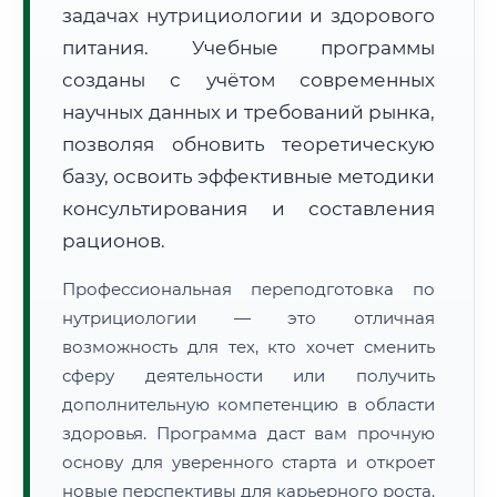
задачах нутрициологии и здорового
питания. Учебные программы
созданы с учётом современных
научных данных и требований рынка,
позволяя обновить теоретическую
🚚
Расчет логистики оригиналов:
• Маршрут транзита:
базу, освоить эффективные методики
~2 199 км
• Экспресс-доставка СДЭК / Почтой:
3–5 рабочих дней
консультирования и составления
рационов.
📜 Документы и аккредитация
ФИС ФРДО
Профессиональная переподготовка по
нутрициологии — это отличная
возможность для тех, кто хочет сменить
🔍
Нажмите на документ для увеличения и просмотра
сферу деятельности или получить
дополнительную компетенцию в области
здоровья. Программа даст вам прочную
основу для уверенного старта и откроет
новые перспективы для карьерного роста.