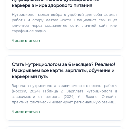
карьере в мире здорового питания
Нутрициолог может выбрать удобный для себя формат
работы и сферу деятельности. Специалист сам ищет
клиентов через социальные сети, личный сайт или
сарафанное радио.
Читать статью →
Стать Нутрициологом за 6 месяцев? Реально!
Раскрываем все карты: зарплаты, обучение и
карьерный путь
Зарплата нутрициолога в зависимости от опыта работы
(Россия, 2024) Таблица 2. Зарплата нутрициолога в
зависимости от региона (2024) ⚡ Важно: Онлайн-
практика фактически нивелирует региональную разницу.
Нутрициолог из Екатеринбурга, работающий в
Читать статью →
интернете, может зарабатывать столько же или больше,
чем его коллега из Москвы.