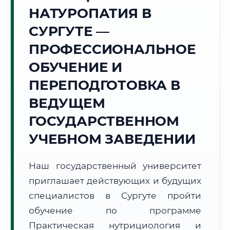
Точное местное время:
НАТУРОПАТИЯ В
22:35:55
СУРГУТЕ —
Четверг, 6 Августа
ПРОФЕССИОНАЛЬНОЕ
2026 г.
ОБУЧЕНИЕ И
+17°C
Погода в г. Сургут:
🌡️
,
Погода
ПЕРЕПОДГОТОВКА В
🌅 Восход:
03:51
🌇 Закат:
20:33
Световой день:
16 ч. 42 мин.
ВЕДУЩЕМ
ГОСУДАРСТВЕННОМ
📍 Региональная справка
г. Сургут
УЧЕБНОМ ЗАВЕДЕНИИ
Субъект:
ХМАО - Югра
Тел. код:
+7 (3462)
Наш государственный университет
Почтовые индексы:
628400–628499
приглашает действующих и будущих
Часовой пояс:
МСК+2 (UTC+5)
Формат учебы:
специалистов в Сургуте пройти
Дистанционно
обучение по программе
🗺️ Зона обслуживания: г. Сургут
Практическая нутрициология и