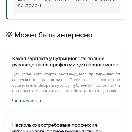
лекторам!
💡 Может быть интересно
Какая зарплата у нутрициолога: полное
руководство по профессии для специалистов
Для успешного старта рекомендуется придерживаться
следующего алгоритма: Получить качественное
образование: Выбрать курс с углубленной программой и
практическими занятиями. Наработать практику: Начать
с бесплатных или низкооплачиваемых консультаций для
Читать статью →
друзей и знакомых, чтобы собрать первые кейсы и
отзывы.
Насколько востребована профессия
нутрициолога: полное руководство по