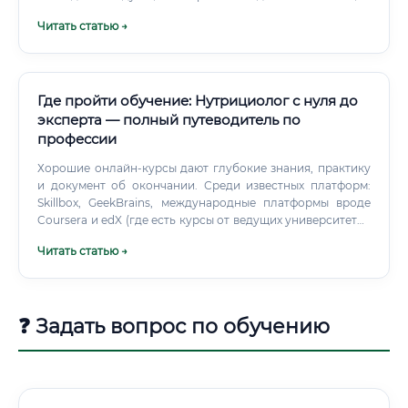
консультант → первые клиенты → накопление кейсов Год
Читать статью →
2–3: Расширение специализации → личный бренд →
повышение чека Год 3–5: Экспертный статус → авторские
программы → групповые форматы → партнёрства Год 5+:
Собственная онлайн-школа → пассивный доход →
менторство Востребованность профессии сейчас и в
Где пройти обучение: Нутрициолог с нуля до
будущем 🌱 Тренд на осознанное питание и здоровый
эксперта — полный путеводитель по
образ жизни — не мода, а долгосрочный социальный
профессии
сдвиг.
Хорошие онлайн-курсы дают глубокие знания, практику
и документ об окончании. Среди известных платформ:
Skillbox, GeekBrains, международные платформы вроде
Coursera и edX (где есть курсы от ведущих университетов
мира).
Читать статью →
❓ Задать вопрос по обучению