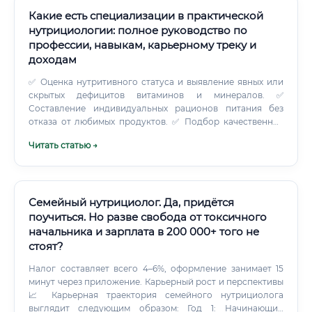
Какие есть специализации в практической
нутрициологии: полное руководство по
профессии, навыкам, карьерному треку и
доходам
✅ Оценка нутритивного статуса и выявление явных или
скрытых дефицитов витаминов и минералов. ✅
Составление индивидуальных рационов питания без
отказа от любимых продуктов. ✅ Подбор качественных
схем нутрицевтической поддержки для закрытия
Читать статью →
выявленных дефицитов.
Семейный нутрициолог. Да, придётся
поучиться. Но разве свобода от токсичного
начальника и зарплата в 200 000+ того не
стоят?
Налог составляет всего 4–6%, оформление занимает 15
минут через приложение. Карьерный рост и перспективы
📈 Карьерная траектория семейного нутрициолога
выглядит следующим образом: Год 1: Начинающий