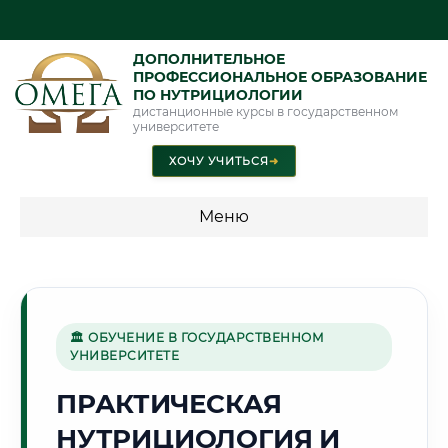
ДОПОЛНИТЕЛЬНОЕ
ПРОФЕССИОНАЛЬНОЕ ОБРАЗОВАНИЕ
ПО НУТРИЦИОЛОГИИ
дистанционные курсы в государственном
университете
ХОЧУ УЧИТЬСЯ
➜
Меню
💰 ПРОГРАММЫ И СТОИМОСТЬ
Стоимость по направлению обучения "Нутрициология"
🏛 ОБУЧЕНИЕ В ГОСУДАРСТВЕННОМ
УНИВЕРСИТЕТЕ
🛢️
ПРАКТИЧЕСКАЯ
НУТРИЦИОЛОГИЯ И
Г. СУРГУТ