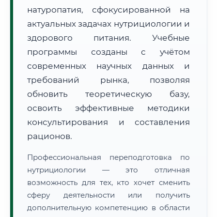
натуропатия, сфокусированной на
актуальных задачах нутрициологии и
здорового питания. Учебные
программы созданы с учётом
современных научных данных и
🚚
Расчет логистики оригиналов:
• Маршрут транзита:
~887 км
требований рынка, позволяя
• Экспресс-доставка СДЭК / Почтой:
1–2 рабочих дня
обновить теоретическую базу,
📜 Документы и аккредитация
освоить эффективные методики
ФИС ФРДО
консультирования и составления
рационов.
🔍
Нажмите на документ для увеличения и просмотра
Профессиональная переподготовка по
нутрициологии — это отличная
возможность для тех, кто хочет сменить
сферу деятельности или получить
дополнительную компетенцию в области