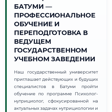
Точное местное время:
БАТУМИ —
13:02:54
ПРОФЕССИОНАЛЬНОЕ
Воскресенье, 9 Августа
ОБУЧЕНИЕ И
2026 г.
ПЕРЕПОДГОТОВКА В
+24°C
Погода в г. Батуми:
☁️
,
Пасмурно
ВЕДУЩЕМ
🌅 Восход:
06:16
🌇 Закат:
20:22
Световой день:
14 ч. 6 мин.
ГОСУДАРСТВЕННОМ
УЧЕБНОМ ЗАВЕДЕНИИ
📍 Региональная справка
г. Батуми
Субъект:
Грузия
Наш государственный университет
Тел. код:
+995 (422)
приглашает действующих и будущих
Почтовые индексы:
6000–6010
специалистов в Батуми пройти
Часовой пояс:
UTC+4
обучение по программе Психолог-
Формат учебы:
Дистанционно
нутрициолог, сфокусированной на
актуальных задачах нутрициологии и
🗺️ Зона обслуживания: г. Батуми