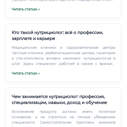
(если работа связана с пищевыми продуктами)
Читать статью →
Стандартный пакет: паспорт, СНИЛС, трудовая книжка
Для частной практики: Регистрация ИП (система
налогообложения УСН или НПД — самозанятость)
Документы об образовании (сертификат курса —
достаточно) Договор с клиентом (юридическая защита
Кто такой нутрициолог: всё о профессии,
для обеих сторон) ⚠️ Самозанятость — самый простой
зарплате и карьере
старт. Регистрация занимает 10 минут через приложение
Медицинские клиники и оздоровительные центры
«Мой налог». Работодатели в медицинских учреждениях
Частные клиники, реабилитационные центры, санатории
иногда требуют документы о медицинском образовании.
и спа-комплексы активно нанимают нутрициологов в
штат. Здесь специалист работает в связке с врачами,
участвует в комплексном лечении пациентов.
Читать статью →
Чем занимается нутрициолог: профессия,
специализации, навыки, доход и обучение
Исключение продукта должно иметь понятное
основание, а не строиться на личных убеждениях
специалиста. Самостоятельная трактовка анализов