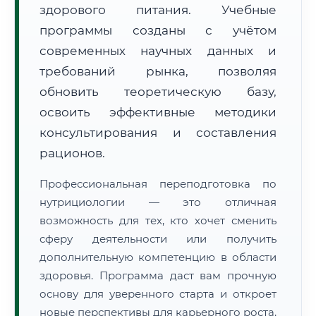
здорового питания. Учебные
программы созданы с учётом
современных научных данных и
требований рынка, позволяя
обновить теоретическую базу,
🚚
Расчет логистики оригиналов:
• Маршрут транзита:
освоить эффективные методики
~3 333 км
• Экспресс-доставка СДЭК / Почтой:
5–7 рабочих дней
консультирования и составления
рационов.
📜 Документы и аккредитация
ФИС ФРДО
Профессиональная переподготовка по
нутрициологии — это отличная
возможность для тех, кто хочет сменить
🔍
Нажмите на документ для увеличения и просмотра
сферу деятельности или получить
дополнительную компетенцию в области
здоровья. Программа даст вам прочную
основу для уверенного старта и откроет
новые перспективы для карьерного роста.