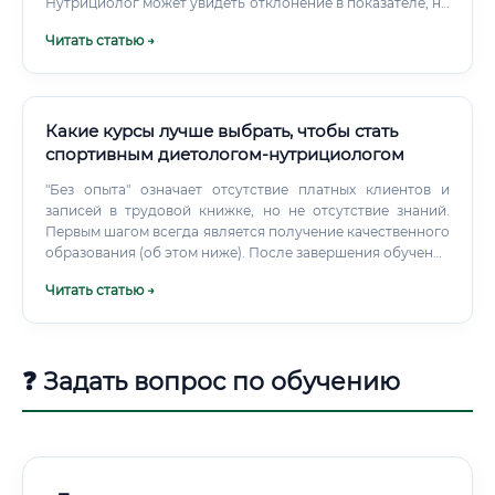
Нутрициолог может увидеть отклонение в показателе, но
это не значит, что он понимает его причину. Один анализ
Читать статью →
без анамнеза и осмотра не позволяет поставить диагноз.
Какие курсы лучше выбрать, чтобы стать
спортивным диетологом-нутрициологом
"Без опыта" означает отсутствие платных клиентов и
записей в трудовой книжке, но не отсутствие знаний.
Первым шагом всегда является получение качественного
образования (об этом ниже). После завершения обучения
карьера начинается с наработки практического опыта.
Читать статью →
❓ Задать вопрос по обучению