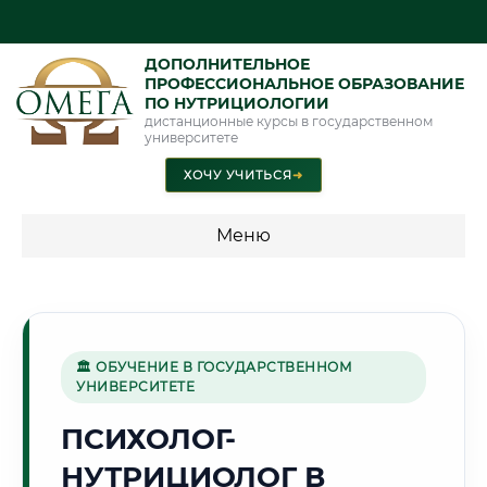
ДОПОЛНИТЕЛЬНОЕ
ПРОФЕССИОНАЛЬНОЕ ОБРАЗОВАНИЕ
ПО НУТРИЦИОЛОГИИ
дистанционные курсы в государственном
университете
ХОЧУ УЧИТЬСЯ
➜
Меню
💰 ПРОГРАММЫ И СТОИМОСТЬ
Стоимость по направлению обучения "Нутрициология"
🏛 ОБУЧЕНИЕ В ГОСУДАРСТВЕННОМ
УНИВЕРСИТЕТЕ
🌊
ПСИХОЛОГ-
НУТРИЦИОЛОГ В
Г. БАТУМИ