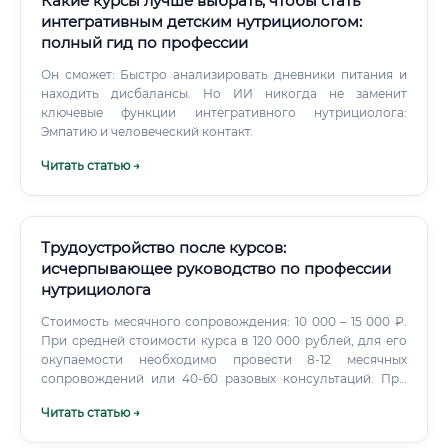
Какие курсы лучше выбрать, чтобы стать
интегративным детским нутрициологом:
полный гид по профессии
Он сможет: Быстро анализировать дневники питания и
находить дисбалансы. Но ИИ никогда не заменит
ключевые функции интегративного нутрициолога:
Эмпатию и человеческий контакт.
Читать статью →
Трудоустройство после курсов:
исчерпывающее руководство по профессии
нутрициолога
Стоимость месячного сопровождения: 10 000 – 15 000 ₽.
При средней стоимости курса в 120 000 рублей, для его
окупаемости необходимо провести 8-12 месячных
сопровождений или 40-60 разовых консультаций. При
активной работе и поиске клиентов обучение может
Читать статью →
окупиться за 4-8 месяцев после начала практики.