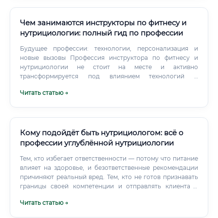
Чем занимаются инструкторы по фитнесу и
нутрициологии: полный гид по профессии
Будущее профессии: технологии, персонализация и
новые вызовы Профессия инструктора по фитнесу и
нутрициологии не стоит на месте и активно
трансформируется под влиянием технологий и
меняющихся запросов общества. Специалисты все
Читать статью →
активнее используют данные с фитнес-браслетов, умных
часов и весов для более точного отслеживания
активности, сна и прогресса клиентов.
Кому подойдёт быть нутрициологом: всё о
профессии углублённой нутрициологии
Тем, кто избегает ответственности — потому что питание
влияет на здоровье, и безответственные рекомендации
причиняют реальный вред. Тем, кто не готов признавать
границы своей компетенции и отправлять клиента к
врачу, когда ситуация требует медицинского
Читать статью →
вмешательства. Нутрициолог без понимания своих
границ — это опасный нутрициолог.