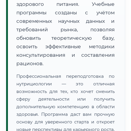
здорового питания. Учебные
программы созданы с учётом
современных научных данных и
требований рынка, позволяя
обновить теоретическую базу,
🚚
Расчет логистики оригиналов:
• Маршрут транзита:
освоить эффективные методики
~3 064 км
• Экспресс-доставка СДЭК / Почтой:
4–6 рабочих дней
консультирования и составления
рационов.
📜 Документы и аккредитация
ФИС ФРДО
Профессиональная переподготовка по
нутрициологии — это отличная
возможность для тех, кто хочет сменить
🔍
Нажмите на документ для увеличения и просмотра
сферу деятельности или получить
дополнительную компетенцию в области
здоровья. Программа даст вам прочную
основу для уверенного старта и откроет
новые перспективы для карьерного роста.