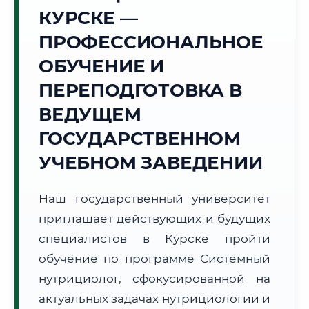
Точное местное время:
КУРСКЕ —
09:39:55
ПРОФЕССИОНАЛЬНОЕ
Суббота, 8 Августа
ОБУЧЕНИЕ И
2026 г.
ПЕРЕПОДГОТОВКА В
+20°C
Погода в г. Курск:
🌫️
,
Туман
ВЕДУЩЕМ
🌅 Восход:
05:09
🌇 Закат:
20:12
Световой день:
15 ч. 3 мин.
ГОСУДАРСТВЕННОМ
УЧЕБНОМ ЗАВЕДЕНИИ
📍 Региональная справка
г. Курск
Субъект:
Курская область
Наш государственный университет
Тел. код:
+7 (4712)
приглашает действующих и будущих
Почтовые индексы:
305000–305999
специалистов в Курске пройти
Часовой пояс:
МСК (UTC+3)
обучение по программе Системный
Формат учебы:
Дистанционно
нутрициолог, сфокусированной на
актуальных задачах нутрициологии и
🗺️ Зона обслуживания: г. Курск