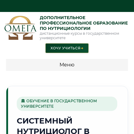
ДОПОЛНИТЕЛЬНОЕ
ПРОФЕССИОНАЛЬНОЕ ОБРАЗОВАНИЕ
ПО НУТРИЦИОЛОГИИ
дистанционные курсы в государственном
университете
ХОЧУ УЧИТЬСЯ
➜
Меню
💰 ПРОГРАММЫ И СТОИМОСТЬ
Стоимость по направлению обучения "Нутрициология"
🏛 ОБУЧЕНИЕ В ГОСУДАРСТВЕННОМ
УНИВЕРСИТЕТЕ
🌻
СИСТЕМНЫЙ
НУТРИЦИОЛОГ В
Г. КУРСК