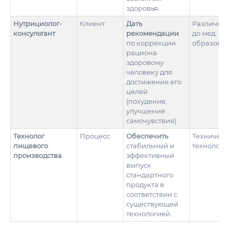
здоровья.
Нутрициолог-
Клиент
Дать
Различное
консультант
рекомендации
до мед.
по коррекции
образован
рациона
здоровому
человеку для
достижения его
целей
(похудение,
улучшение
самочувствия).
Технолог
Процесс
Обеспечить
Техническ
пищевого
стабильный и
технологи
производства
эффективный
выпуск
стандартного
продукта в
соответствии с
существующей
технологией.