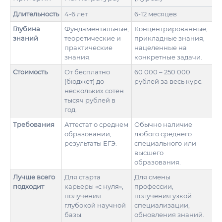
Длительность
4-6 лет
6-12 месяцев
Глубина
Фундаментальные,
Концентрированные,
знаний
теоретические и
прикладные знания,
практические
нацеленные на
знания.
конкретные задачи.
Стоимость
От бесплатно
60 000 – 250 000
(бюджет) до
рублей за весь курс.
нескольких сотен
тысяч рублей в
год.
Требования
Аттестат о среднем
Обычно наличие
образовании,
любого среднего
результаты ЕГЭ.
специального или
высшего
образования.
Лучше всего
Для старта
Для смены
подходит
карьеры «с нуля»,
профессии,
получения
получения узкой
глубокой научной
специализации,
базы.
обновления знаний.