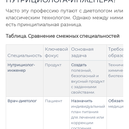
Часто эту профессию путают с диетологом или
классическим технологом. Однако между ними
есть принципиальная разница.
Таблица. Сравнение смежных специальностей
Ключевой
Основная
Требован
Специальность
фокус
задача
образов
Нутрициолог-
Продукт
Создать
Техническ
инженер
полезный,
химическо
безопасный и
биотехнол
вкусный продукт
с заданными
свойствами.
Врач-диетолог
Пациент
Назначить
Обязател
индивидуальный
медицинск
план питания
для лечения или
коррекции
состояния