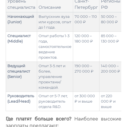
Уровень
Санкт-
Регионы
специалиста
Описание
Петербург
РФ
Начинающий
Выпускник вуза
70 000 – 110
50 000 –
(Junior)
или курсов, опыт
000 ₽
80 000 ₽
до 1 года.
Специалист
Опыт работы 1-3
120 000 –
85 000 –
(Middle)
года,
180 000 ₽
130 000 ₽
самостоятельное
ведение
проектов.
Ведущий
Опыт 3-5 лет и
190 000 –
140 000 –
специалист
более,
270 000 ₽
200 000 ₽
(Senior)
управление
проектами/
командой.
Руководитель
Опыт от 5-7 лет,
от 300 000
от 220
(Lead/Head)
руководитель
₽ и выше
000 ₽ и
отдела R&D.
выше
Где платят больше всего?
Наиболее высокие
зарплаты предлагают: