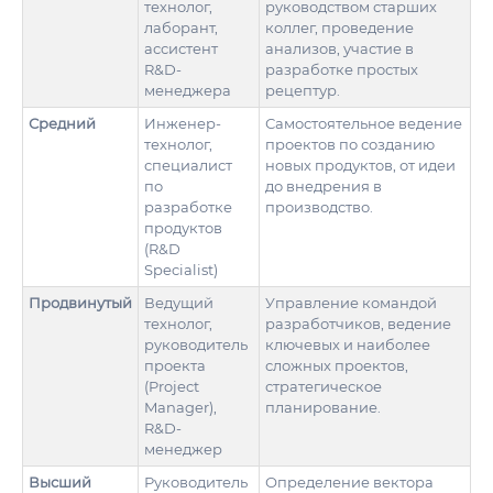
технолог,
руководством старших
лаборант,
коллег, проведение
ассистент
анализов, участие в
R&D-
разработке простых
менеджера
рецептур.
Средний
Инженер-
Самостоятельное ведение
технолог,
проектов по созданию
специалист
новых продуктов, от идеи
по
до внедрения в
разработке
производство.
продуктов
(R&D
Specialist)
Продвинутый
Ведущий
Управление командой
технолог,
разработчиков, ведение
руководитель
ключевых и наиболее
проекта
сложных проектов,
(Project
стратегическое
Manager),
планирование.
R&D-
менеджер
Высший
Руководитель
Определение вектора