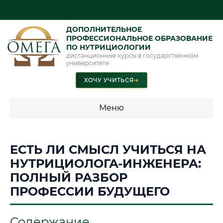
ДОПОЛНИТЕЛЬНОЕ
ПРОФЕССИОНАЛЬНОЕ ОБРАЗОВАНИЕ
ПО НУТРИЦИОЛОГИИ
дистанционные курсы в государственном
университете
ХОЧУ УЧИТЬСЯ
➜
Меню
💰 ПРОГРАММЫ И СТОИМОСТЬ
ЕСТЬ ЛИ СМЫСЛ УЧИТЬСЯ НА
Стоимость по направлению обучения "Нутрициология"
НУТРИЦИОЛОГА-ИНЖЕНЕРА:
ПОЛНЫЙ РАЗБОР
ПРОФЕССИИ БУДУЩЕГО
📜 Документы и аккредитация
ФИС ФРДО
Содержание