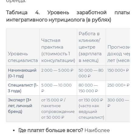
бренда.
Таблица 4. Уровень заработной платы
интегративного нутрициолога (в рублях)
Работа в
Частная
клинике/
практика
центре
Прогнозир
Уровень
(стоимость 1
(зарплата
доход через
специалиста
консультации)
в месяц)
лет (месяц)
Начинающий
2 000 — 5 000 ₽
50 000 — 80
150 000+ ₽
(0-1 год)
000 ₽
Специалист (1-
5 000 — 10 000
80 000 —
250 000+ ₽
3 года)
₽
150 000 ₽
Эксперт (3+
от 15 000 ₽ /
от 150 000 ₽
300 000 — 50
лет, личный
пакетное
(часто как
₽
бренд)
сопровождение
ведущий
от 50 000 ₽
специалист)
Где платят больше всего?
Наиболее