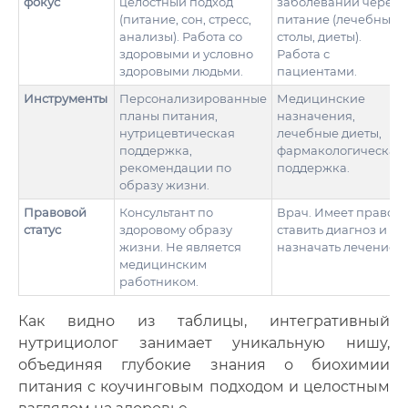
фокус
целостный подход
заболеваний через
(питание, сон, стресс,
питание (лечебные
анализы). Работа со
столы, диеты).
здоровыми и условно
Работа с
здоровыми людьми.
пациентами.
Инструменты
Персонализированные
Медицинские
планы питания,
назначения,
нутрицевтическая
лечебные диеты,
поддержка,
фармакологическая
рекомендации по
поддержка.
образу жизни.
Правовой
Консультант по
Врач. Имеет право
статус
здоровому образу
ставить диагноз и
жизни. Не является
назначать лечение.
медицинским
работником.
Как видно из таблицы, интегративный
нутрициолог занимает уникальную нишу,
объединяя глубокие знания о биохимии
питания с коучинговым подходом и целостным