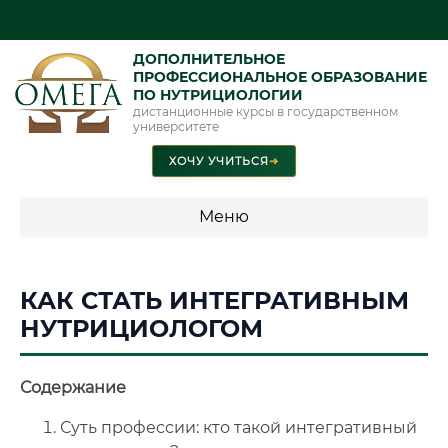
ДОПОЛНИТЕЛЬНОЕ
ПРОФЕССИОНАЛЬНОЕ ОБРАЗОВАНИЕ
ПО НУТРИЦИОЛОГИИ
дистанционные курсы в государственном
университете
ХОЧУ УЧИТЬСЯ
➜
Меню
💰 ПРОГРАММЫ И СТОИМОСТЬ
КАК СТАТЬ ИНТЕГРАТИВНЫМ
Стоимость по направлению обучения "Нутрициология"
НУТРИЦИОЛОГОМ
Содержание
📜 Документы и аккредитация
ФИС ФРДО
Суть профессии: кто такой интегративный