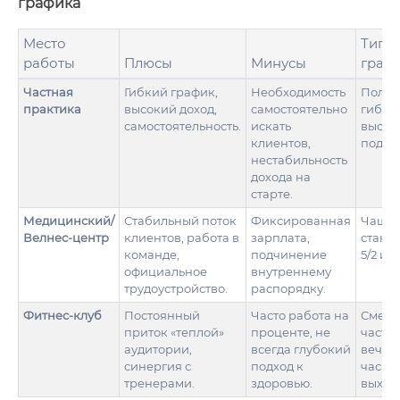
графика
Место
Типи
работы
Плюсы
Минусы
граф
Частная
Гибкий график,
Необходимость
Полно
практика
высокий доход,
самостоятельно
гибки
самостоятельность.
искать
выстр
клиентов,
под се
нестабильность
дохода на
старте.
Медицинский/
Стабильный поток
Фиксированная
Чаще 
Велнес-центр
клиентов, работа в
зарплата,
станд
команде,
подчинение
5/2 или
официальное
внутреннему
трудоустройство.
распорядку.
Фитнес-клуб
Постоянный
Часто работа на
Сменн
приток «теплой»
проценте, не
часто
аудитории,
всегда глубокий
вечер
синергия с
подход к
часы 
тренерами.
здоровью.
выход