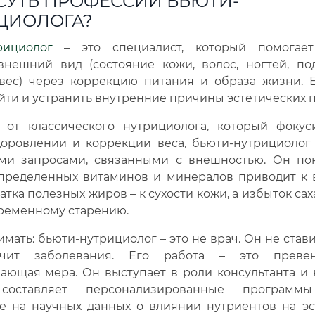
 СУТЬ ПРОФЕССИИ БЬЮТИ-
ЦИОЛОГА?
рициолог
– это специалист, который помогает
внешний вид (состояние кожи, волос, ногтей, по
вес) через коррекцию питания и образа жизни. Е
айти и устранить внутренние причины эстетических 
 от классического нутрициолога, который фокус
оровлении и коррекции веса, бьюти-нутрициолог 
ми запросами, связанными с внешностью. Он пон
пределенных витаминов и минералов приводит к
атка полезных жиров – к сухости кожи, а избыток сах
ременному старению.
мать: бьюти-нутрициолог – это не врач. Он не став
ит заболевания. Его работа – это преве
ющая мера. Он выступает в роли консультанта и 
составляет персонализированные программы
е на научных данных о влиянии нутриентов на эс