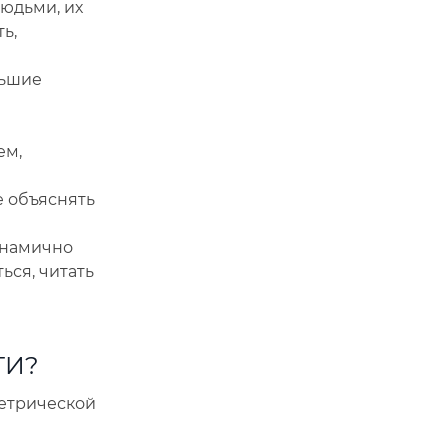
юдьми, их
ь,
льшие
ем,
 объяснять
инамично
ься, читать
ТИ?
трической