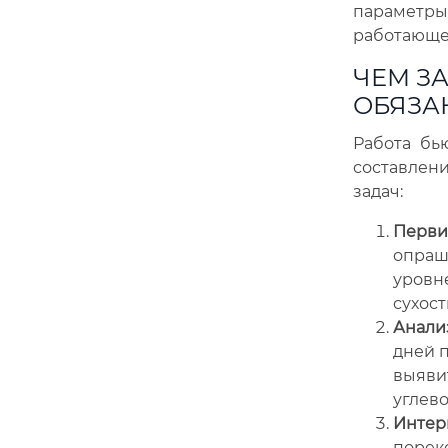
параметры
работающее
ЧЕМ З
ОБЯЗА
Работа бь
составлен
задач:
Перви
опраши
уровне
сухост
Анали
дней п
выяви
углево
Интер
порек