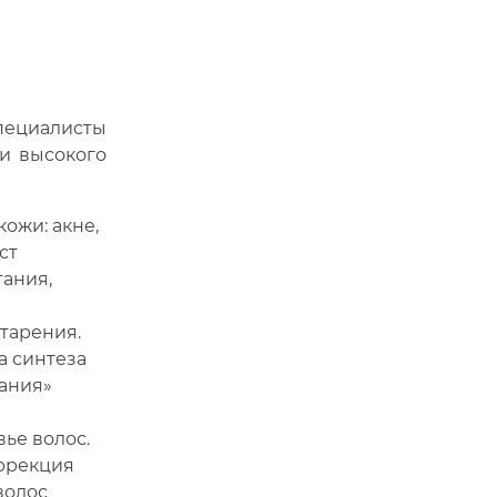
пециалисты
ми высокого
ожи: акне,
ст
ания,
тарения.
а синтеза
вания»
ье волос.
ррекция
волос