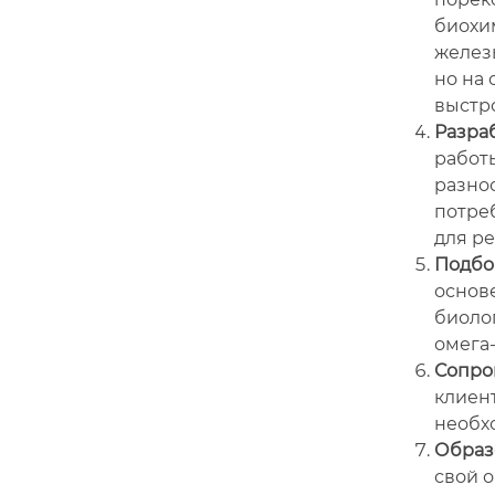
биохи
железы
но на
выстро
Разра
работы
разно
потре
для р
Подбо
основ
биолог
омега-
Сопро
клиент
необх
Образ
свой о