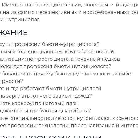
 Именно на стыке диетологии, здоровья и индуст
дна из самых перспективных и востребованных пр
ти-нутрициолог.
ЖАНИЕ
 суть профессии бьюти-нутрициолога?
анимаются специалисты: круг обязанностей
лизации: не просто диета, а точечный подход
подойдет профессия бьюти-нутрициолога?
ебованность: почему бьюти-нутрициологи на пике
ярности?
ра и где работают бьюти-нутрициологи
ь зарплаты: от чего зависит доход?
чать карьеру: пошаговый план
 документы требуются для работы?
е специальности: диетолог, нутрициолог, косметоло
ее профессии: технологии, персонализация и интег