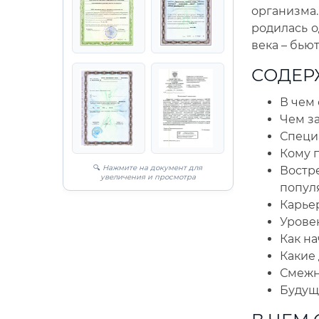
организма.
родилась о
века – бью
СОДЕР
В чем
Чем з
Специа
Кому 
🔍
Нажмите на документ для
Востр
увеличения и просмотра
попул
Карье
Уровен
Как на
Какие
Смежны
Будущ