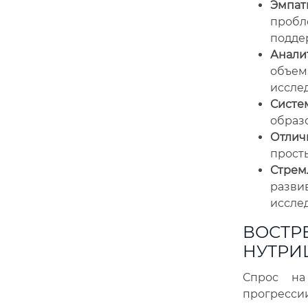
Эмпат
пробл
подде
Аналит
объем
иссле
Систе
образ
Отлич
прост
Стрем
развив
иссле
ВОСТР
НУТРИ
Спрос на
прогрессии