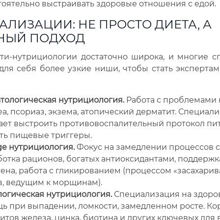
тоятельно выстраивать здоровые отношения с едой.
АЛИЗАЦИИ: НЕ ПРОСТО ДИЕТА, А
НЫЙ ПОДХОД
ти-нутрициологии достаточно широка, и многие с
ля себя более узкие ниши, чтобы стать эксперта
тологическая нутрициология.
Работа с проблемами к
а, псориаз, экзема, атопический дерматит. Специали
ает выстроить противовоспалительный протокол пит
ть пищевые триггеры.
ge нутрициология.
Фокус на замедлении процессов с
отка рационов, богатых антиоксидантами, поддержк
ена, работа с гликированием (процессом «засахари
в, ведущим к морщинам).
логическая нутрициология.
Специализация на здоров
ь при выпадении, ломкости, замедленном росте. Ко
тов железа, цинка, биотина и других ключевых для 