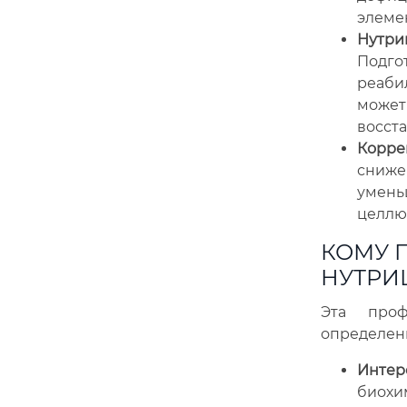
элеме
Нутри
Подго
реаби
может 
восст
Коррек
сниже
умень
целлю
КОМУ 
НУТРИ
Эта проф
определенн
Интере
биохи