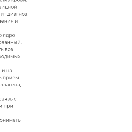
овидной
ит диагноз,
нения и
о ядро
рованный,
ь все
бходимых
 и на
ь прием
ллагена,
вязь с
и при
понимать