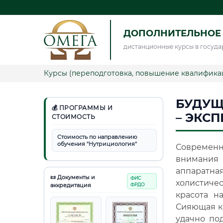
ДОПОЛНИТЕЛЬНОЕ
дистанционные курсы в госуда
Курсы (переподготовка, повышение квалифика
БУДУЩ
💰 ПРОГРАММЫ И
– ЭКСП
СТОИМОСТЬ
Стоимость по направлению
обучения "Нутрициология"
Современн
внимания 
аппаратна
📜 Документы и
ФИС
холистиче
аккредитация
ФРДО
красота н
Сияющая ко
удачно по