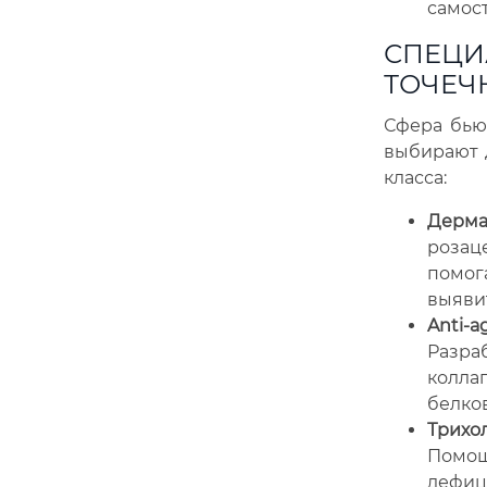
самос
СПЕЦИ
ТОЧЕЧ
Сфера бью
выбирают д
класса:
Дерма
розаце
помог
выяви
Anti-a
Разраб
коллаг
белко
Трихо
Помощ
дефици