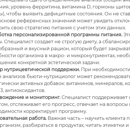
мия, уровень ферритина, витамина D, гормоны щит
), чтобы выявить дефицитные состояния. Он не став
 основе референсных значений может увидеть откло
ить свою стратегию питания с учетом этих данных.
ботка персонализированной программы питания.
Эт
. Специалист создает не строгую диету, а сбаланси
образный и вкусный рацион, который будет закрыват
бности организма в макро- и микронутриентах, нео
ешения конкретной эстетической задачи.
р нутрицевтической поддержки.
При необходимости
е анализов бьюти-нутрициолог может рекомендоват
ически активных добавок: витаминов, минералов, ко
3, антиоксидантов.
вождение и мониторинг.
Специалист поддерживает с
ом, отслеживает его прогресс, отвечает на вопросы 
одимости корректирует программу.
овательная работа.
Важная часть – научить клиента 
рганизм, разбираться в продуктах, читать этикетки и