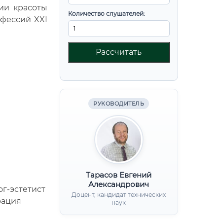
рии красоты
Количество слушателей:
офессий XXI
Рассчитать
РУКОВОДИТЕЛЬ
Тарасов Евгений
Александрович
г-эстетист
Доцент, кандидат технических
рация
наук