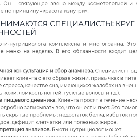
. Он – связующее звено между косметологией и 
 по принципу «красота изнутри».
АНИМАЮТСЯ СПЕЦИАЛИСТЫ: КРУГ
ННОСТЕЙ
юти-нутрициолога комплексна и многогранна. Это
ие меню на неделю. В его обязанности входит це
чная консультация и сбор анамнеза.
Специалист по
вает клиента о его образе жизни, привычках в пита
 стресса, качестве сна, имеющихся жалобах на внешн
ь кожи, ломкость ногтей, тусклые волосы и т.д.).
з пищевого дневника.
Клиента просят в течение нес
одробно записывать все, что он ест и пьет. Это помо
ть скрытые проблемы: недостаток белка, избыток пр
дов, дефицит клетчатки или полезных жиров.
претация анализов.
Бьюти-нутрициолог может
омендовать сдать определенные анализы (общий ана