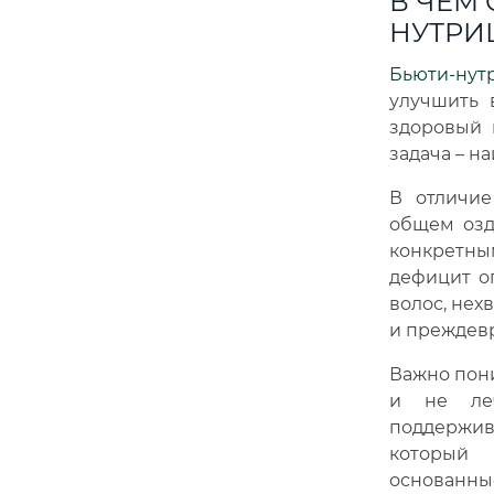
В ЧЕМ
НУТРИ
Бьюти-нут
улучшить 
здоровый 
задача – н
В отличие
общем озд
конкретны
дефицит о
волос, нехв
и преждев
Важно пони
и не леч
поддержива
который 
основанны