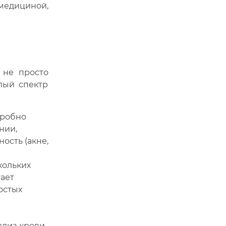
медициной,
 не просто
лый спектр
дробно
нии,
ость (акне,
кольких
гает
остых
лиз крови,