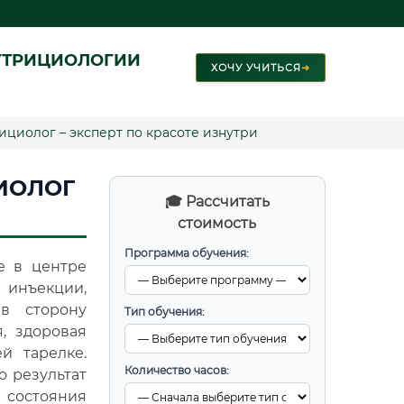
УТРИЦИОЛОГИИ
ХОЧУ УЧИТЬСЯ
➜
циолог – эксперт по красоте изнутри
ИОЛОГ
🎓 Рассчитать
стоимость
Программа обучения:
е в центре
 инъекции,
 в сторону
Тип обучения:
, здоровая
ей тарелке
.
Количество часов:
о результат
 состояния