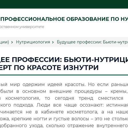
 ПРОФЕССИОНАЛЬНОЕ ОБРАЗОВАНИЕ ПО Н
рственном университете
ции)
Нутрициология
Будущее профессии: Бьюти-нутри
ЕЕ ПРОФЕССИИ: БЬЮТИ-НУТРИЦ
ЕРТ ПО КРАСОТЕ ИЗНУТРИ
ый мир одержим идеей красоты. Но если раньш
были в основном внешние процедуры – кремы,
я косметология, то сегодня тренд сместился
ского подхода. Люди все чаще осознают: истинная
ачинается не в кабинете косметолога, а на наш
жа, крепкие ногти и густые волосы – это не стольк
добранного ухода, сколько отражение внутреннего