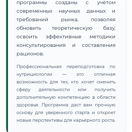
программы созданы с учётом
современных научных данных и
требований рынка, позволяя
обновить теоретическую базу,
освоить эффективные методики
🚚
Расчет логистики оригиналов:
консультирования и составления
• Маршрут транзита:
~2 877 км
• Экспресс-доставка СДЭК / Почтой:
4–6 рабочих дней
рационов.
📜 Документы и аккредитация
ФИС ФРДО
Профессиональная переподготовка по
нутрициологии — это отличная
возможность для тех, кто хочет сменить
сферу деятельности или получить
🔍
Нажмите на документ для увеличения и просмотра
дополнительную компетенцию в области
здоровья. Программа даст вам прочную
основу для уверенного старта и откроет
новые перспективы для карьерного роста.