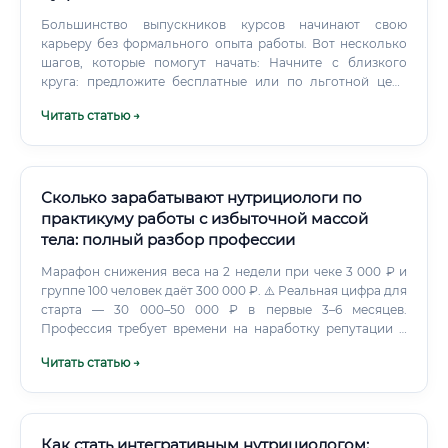
Большинство выпускников курсов начинают свою
карьеру без формального опыта работы. Вот несколько
шагов, которые помогут начать: Начните с близкого
круга: предложите бесплатные или по льготной цене
консультации друзьям и родственникам, чтобы
Читать статью →
отработать навыки и собрать первые отзывы. Создайте
портфолио: подробно описывайте (с согласия клиентов)
кейсы, с которыми вы работали: исходные данные,
поставленные цели, примененная стратегия и
достигнутые результаты.
Сколько зарабатывают нутрициологи по
практикуму работы с избыточной массой
тела: полный разбор профессии
Марафон снижения веса на 2 недели при чеке 3 000 ₽ и
группе 100 человек даёт 300 000 ₽. ⚠️ Реальная цифра для
старта — 30 000–50 000 ₽ в первые 3–6 месяцев.
Профессия требует времени на наработку репутации и
базы.
Читать статью →
Как стать интегративным нутрициологом: