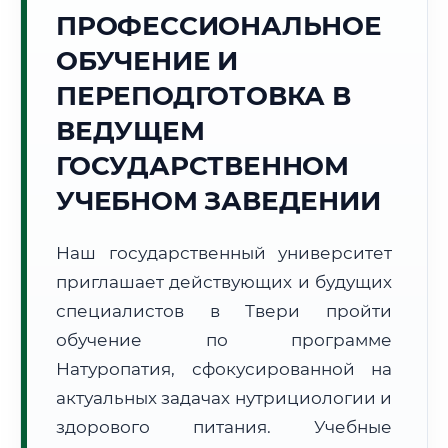
Точное местное время:
ПРОФЕССИОНАЛЬНОЕ
07:18:26
ОБУЧЕНИЕ И
Четверг, 6 Августа
ПЕРЕПОДГОТОВКА В
2026 г.
ВЕДУЩЕМ
+19°C
Погода в г. Тверь:
☁️
,
Пасмурно
ГОСУДАРСТВЕННОМ
🌅 Восход:
04:46
🌇 Закат:
20:38
Световой день:
15 ч. 52 мин.
УЧЕБНОМ ЗАВЕДЕНИИ
📍 Региональная справка
г. Тверь
Наш государственный университет
Субъект:
Тверская область
приглашает действующих и будущих
Тел. код:
+7 (4822)
специалистов в Твери пройти
Почтовые индексы:
170000–170999
обучение по программе
Часовой пояс:
МСК (UTC+3)
Натуропатия, сфокусированной на
Формат учебы:
Дистанционно
актуальных задачах нутрициологии и
здорового питания. Учебные
🗺️ Зона обслуживания: г. Тверь