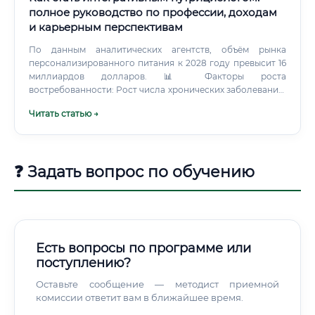
полное руководство по профессии, доходам
и карьерным перспективам
По данным аналитических агентств, объём рынка
персонализированного питания к 2028 году превысит 16
миллиардов долларов. 📊 Факторы роста
востребованности: Рост числа хронических заболеваний,
связанных с питанием Увеличение осознанности людей в
Читать статью →
вопросах здоровья Развитие превентивной медицины
Рост интереса к нутригеномике и
персонализированному подходу Постковидный запрос
на укрепление иммунитета Тренд на longevity
❓ Задать вопрос по обучению
(долголетие) и антивозрастные стратегии 🌿 В России
интерес к профессии нутрициолога вырос за последние
5 лет более чем в 3 раза по данным поисковых запросов.
Исчезнет ли профессия из-за ИИ ⚠️ Это один из наиболее
частых вопросов.
Есть вопросы по программе или
поступлению?
Оставьте сообщение — методист приемной
комиссии ответит вам в ближайшее время.