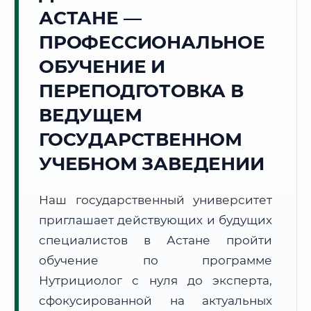
Точное местное время:
АСТАНЕ —
01:19:33
ПРОФЕССИОНАЛЬНОЕ
Воскресенье, 9 Августа
ОБУЧЕНИЕ И
2026 г.
ПЕРЕПОДГОТОВКА В
+18°C
Погода в г. Астана:
🌤️
,
Преимущественно ясно
ВЕДУЩЕМ
🌅 Восход:
04:51
🌇 Закат:
19:48
Световой день:
14 ч. 57 мин.
ГОСУДАРСТВЕННОМ
УЧЕБНОМ ЗАВЕДЕНИИ
📍 Региональная справка
г. Астана
Субъект:
Республика Казахстан
Наш государственный университет
Тел. код:
+7 (7172)
приглашает действующих и будущих
Почтовые индексы:
010000–010015
специалистов в Астане пройти
Часовой пояс:
UTC+5
обучение по программе
Формат учебы:
Дистанционно
Нутрициолог с нуля до эксперта,
сфокусированной на актуальных
🗺️ Зона обслуживания: г. Астана