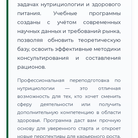
задачах нутрициологии и здорового
питания. Учебные программы
созданы с учётом современных
научных данных и требований рынка,
позволяя обновить теоретическую
🚚
Расчет логистики оригиналов:
• Маршрут транзита:
базу, освоить эффективные методики
~877 км
• Экспресс-доставка СДЭК / Почтой:
1–2 рабочих дня
консультирования и составления
рационов.
📜 Документы и аккредитация
ФИС ФРДО
Профессиональная переподготовка по
нутрициологии — это отличная
возможность для тех, кто хочет сменить
🔍
Нажмите на документ для увеличения и просмотра
сферу деятельности или получить
дополнительную компетенцию в области
здоровья. Программа даст вам прочную
основу для уверенного старта и откроет
новые перспективы для карьерного роста.