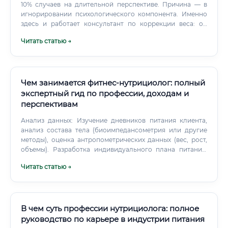
10% случаев на длительной перспективе. Причина — в
игнорировании психологического компонента. Именно
здесь и работает консультант по коррекции веса: он
помогает клиенту изменить отношение к еде,
Читать статью →
разобраться с эмоциональным перееданием,
тревожностью, пищевыми зависимостями.
Чем занимается фитнес-нутрициолог: полный
экспертный гид по профессии, доходам и
перспективам
Анализ данных: Изучение дневников питания клиента,
анализ состава тела (биоимпедансометрия или другие
методы), оценка антропометрических данных (вес, рост,
объемы). Разработка индивидуального плана питания:
Расчет необходимой калорийности, баланса белков,
Читать статью →
жиров и углеводов (БЖУ), составление конкретных
рационов или конструкторов меню, которые позволяют
клиенту самостоятельно формировать приемы пищи.
Подбор спортивного питания: Консультирование по
целесообразности использования биологически
В чем суть профессии нутрициолога: полное
активных добавок (протеин, креатин, BCAA, витаминно-
руководство по карьере в индустрии питания
минеральные комплексы) в зависимости от целей и