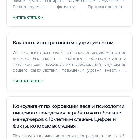
важно уметь выбирать качественное обучение. ✅
Рекомендуемые форматы: Профессиональная
переподготовка в медицинских вузах и академиях (250–
Читать статью →
500 часов) Авторские онлайн-школы с медицинской
экспертизой Международные сертификационные
программы (IFM, NANP, CNM) 💡 Оптимальная стратегия:
базовый курс по нутрициологии + специализированные
модули (спортивное питание, нутрициология при
Как стать интегративным нутрициологом
аутоиммунных заболеваниях, детское питание и т.д.)
Он не ставит диагнозы и не назначает медикаментозное
Можно ли войти в профессию без опыта ✅ Да, можно.
лечение. Его задача — работать с образом жизни и
питанием для профилактики заболеваний, улучшения
общего самочувствия, повышения уровня энергии и
поддержки организма при уже существующих
Читать статью →
хронических состояниях (в тандеме с лечащим врачом).
Ключевые обязанности и задачи специалиста Круг
обязанностей интегративного нутрициолога широк и
требует междисциплинарных знаний.
Консультант по коррекции веса и психологии
пищевого поведения зарабатывают больше
менеджеров с 10-летним стажем. Цифры и
факты, которые вас удивят
При этом классические диеты дают результат лишь в 5–