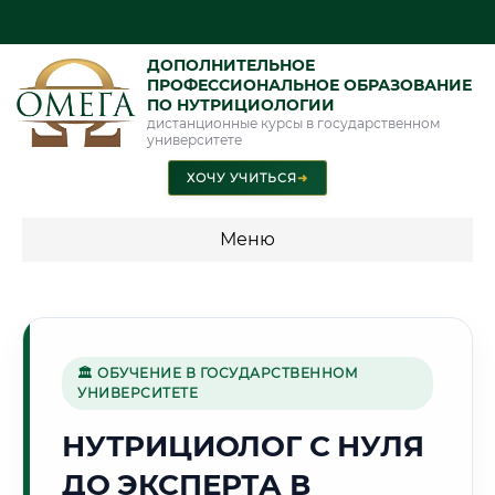
ДОПОЛНИТЕЛЬНОЕ
ПРОФЕССИОНАЛЬНОЕ ОБРАЗОВАНИЕ
ПО НУТРИЦИОЛОГИИ
дистанционные курсы в государственном
университете
ХОЧУ УЧИТЬСЯ
➜
Меню
💰 ПРОГРАММЫ И СТОИМОСТЬ
Стоимость по направлению обучения "Нутрициология"
🏛 ОБУЧЕНИЕ В ГОСУДАРСТВЕННОМ
УНИВЕРСИТЕТЕ
🌟
НУТРИЦИОЛОГ С НУЛЯ
ДО ЭКСПЕРТА В
Г. АСТАНА