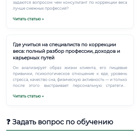
задаются вопросом: чем консультант по коррекции веса
лучше смежных профессий?
Читать статью →
Где учиться на специалиста по коррекции
веса: полный разбор профессии, доходов и
карьерных путей
Он анализирует образ жизни клиента, его пищевые
привычки, психологическое отношение к еде, уровень
стресса, качество сна, физическую активность — и только
после этого выстраивает персональную стратегию.
Профессия появилась на пересечении нескольких
Читать статью →
дисциплин: нутрициологии, психологии пищевого
поведения, спортивной физиологии и превентивной
медицины.
❓ Задать вопрос по обучению