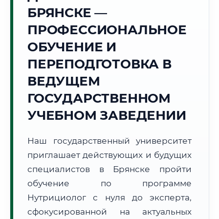
Точное местное время:
БРЯНСКЕ —
11:30:57
ПРОФЕССИОНАЛЬНОЕ
Четверг, 6 Августа
ОБУЧЕНИЕ И
2026 г.
ПЕРЕПОДГОТОВКА В
+29°C
Погода в г. Брянск:
☀️
,
Ясно
ВЕДУЩЕМ
🌅 Восход:
05:07
🌇 Закат:
20:29
Световой день:
15 ч. 22 мин.
ГОСУДАРСТВЕННОМ
УЧЕБНОМ ЗАВЕДЕНИИ
📍 Региональная справка
г. Брянск
Субъект:
Брянская область
Наш государственный университет
Тел. код:
+7 (4832)
приглашает действующих и будущих
Почтовые индексы:
241000–241999
специалистов в Брянске пройти
Часовой пояс:
МСК (UTC+3)
обучение по программе
Формат учебы:
Дистанционно
Нутрициолог с нуля до эксперта,
сфокусированной на актуальных
🗺️ Зона обслуживания: г. Брянск