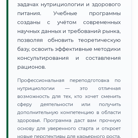
задачах нутрициологии и здорового
питания. Учебные программы
созданы с учётом современных
научных данных и требований рынка,
позволяя обновить теоретическую
🚚
Расчет логистики оригиналов:
• Маршрут транзита:
базу, освоить эффективные методики
~3 107 км
• Экспресс-доставка СДЭК / Почтой:
4–6 рабочих дней
консультирования и составления
рационов.
📜 Документы и аккредитация
ФИС ФРДО
Профессиональная переподготовка по
нутрициологии — это отличная
возможность для тех, кто хочет сменить
🔍
Нажмите на документ для увеличения и просмотра
сферу деятельности или получить
дополнительную компетенцию в области
здоровья. Программа даст вам прочную
основу для уверенного старта и откроет
новые перспективы для карьерного роста.