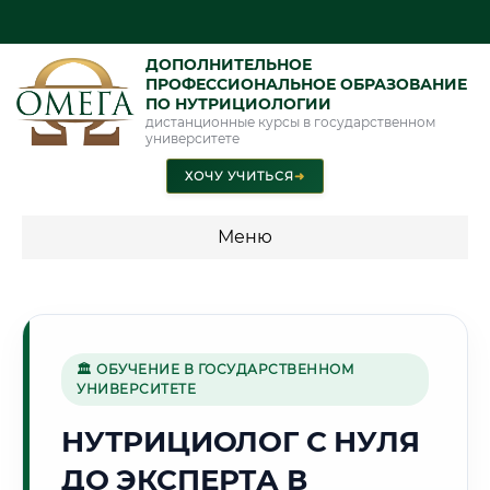
ДОПОЛНИТЕЛЬНОЕ
ПРОФЕССИОНАЛЬНОЕ ОБРАЗОВАНИЕ
ПО НУТРИЦИОЛОГИИ
дистанционные курсы в государственном
университете
ХОЧУ УЧИТЬСЯ
➜
Меню
💰 ПРОГРАММЫ И СТОИМОСТЬ
Стоимость по направлению обучения "Нутрициология"
🏛 ОБУЧЕНИЕ В ГОСУДАРСТВЕННОМ
УНИВЕРСИТЕТЕ
🌲
НУТРИЦИОЛОГ С НУЛЯ
ДО ЭКСПЕРТА В
Г. БРЯНСК