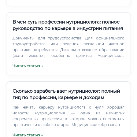
В чем суть профессии нутрициолога: полное
руководство по карьере в индустрии питания
Документы для трудоустройства Для официального
трудоустройства или ведения легальной частной
практики потребуются: Диплом о высшем образовании
(если имеется, особенно ценится медицинское,
биологическое). Диплом о профессиональной
Читать статью →
переподготовке по специальности "Нутрициология" или
смежным направлениям. Сертификаты о прохождении
дополнительных курсов, семинаров, конференций.
Сколько зарабатывает нутрициолог: полный
гид по профессии, карьере и доходам
Как начать карьеру нутрициолога с нуля Хорошая
новость: нутрициология — одна из немногих
современных профессий, в которой можно состояться
практически с любого старта. Медицинское образование
желательно, но не обязательно.
Читать статью →