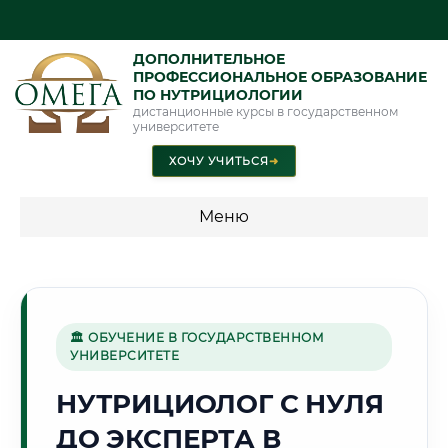
ДОПОЛНИТЕЛЬНОЕ
ПРОФЕССИОНАЛЬНОЕ ОБРАЗОВАНИЕ
ПО НУТРИЦИОЛОГИИ
дистанционные курсы в государственном
университете
ХОЧУ УЧИТЬСЯ
➜
Меню
💰 ПРОГРАММЫ И СТОИМОСТЬ
Стоимость по направлению обучения "Нутрициология"
🏛 ОБУЧЕНИЕ В ГОСУДАРСТВЕННОМ
УНИВЕРСИТЕТЕ
⛏️
НУТРИЦИОЛОГ С НУЛЯ
ДО ЭКСПЕРТА В
Г. ШАХТЫ