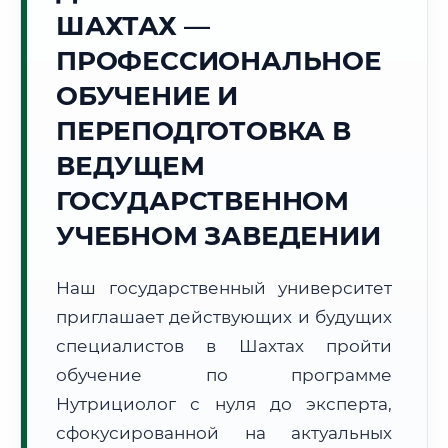
Точное местное время:
ШАХТАХ —
16:07:14
ПРОФЕССИОНАЛЬНОЕ
Пятница, 7 Августа
ОБУЧЕНИЕ И
2026 г.
ПЕРЕПОДГОТОВКА В
+34°C
Погода в г. Шахты:
🌤️
,
Преимущественно ясно
ВЕДУЩЕМ
🌅 Восход:
05:04
🌇 Закат:
19:45
Световой день:
14 ч. 41 мин.
ГОСУДАРСТВЕННОМ
УЧЕБНОМ ЗАВЕДЕНИИ
📍 Региональная справка
г. Шахты
Субъект:
Ростовская область
Наш государственный университет
Тел. код:
+7 (8636)
приглашает действующих и будущих
Почтовые индексы:
346500–346599
специалистов в Шахтах пройти
Часовой пояс:
МСК (UTC+3)
обучение по программе
Формат учебы:
Дистанционно
Нутрициолог с нуля до эксперта,
сфокусированной на актуальных
🗺️ Зона обслуживания: г. Шахты