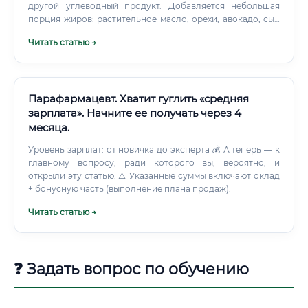
другой углеводный продукт. Добавляется небольшая
порция жиров: растительное масло, орехи, авокадо, сыр
или соус. У спортсмена, подростка, беременной
Читать статью →
женщины и человека с заболеваниями потребности
различаются.
Парафармацевт. Хватит гуглить «средняя
зарплата». Начните ее получать через 4
месяца.
Уровень зарплат: от новичка до эксперта 💰 А теперь — к
главному вопросу, ради которого вы, вероятно, и
открыли эту статью. ⚠️ Указанные суммы включают оклад
+ бонусную часть (выполнение плана продаж).
Читать статью →
❓ Задать вопрос по обучению