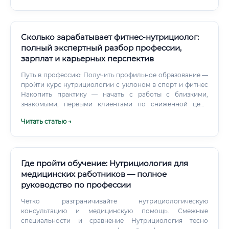
Сколько зарабатывает фитнес-нутрициолог:
полный экспертный разбор профессии,
зарплат и карьерных перспектив
Путь в профессию: Получить профильное образование —
пройти курс нутрициологии с уклоном в спорт и фитнес
Накопить практику — начать с работы с близкими,
знакомыми, первыми клиентами по сниженной цене
Создать портфолио — кейсы клиентов (до/после,
Читать статью →
описание методологии) Выстроить личный бренд —
завести профили в социальных сетях, регулярно
публиковать экспертный контент Получить первые
отзывы — репутация критически важна в этой профессии
Масштабироваться — выйти на стабильный поток
Где пройти обучение: Нутрициология для
клиентов или устроиться в крупный фитнес-клуб ⚡
медицинских работников — полное
Реалистичные сроки: от 0 до первого платного клиента
руководство по профессии
— 3–6 месяцев при активной работе над собственным
позиционированием. Какие курсы лучше выбрать Рынок
Чётко разграничивайте нутрициологическую
образовательных программ по нутрициологии и фитнес-
консультацию и медицинскую помощь. Смежные
питанию в России весьма разнообразен. При выборе
специальности и сравнение Нутрициология тесно