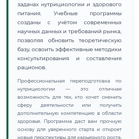
задачах нутрициологии и здорового
питания. Учебные программы
созданы с учётом современных
научных данных и требований рынка,
позволяя обновить теоретическую
🚚
Расчет логистики оригиналов:
• Маршрут транзита:
базу, освоить эффективные методики
~3 022 км
• Экспресс-доставка СДЭК / Почтой:
4–6 рабочих дней
консультирования и составления
рационов.
📜 Документы и аккредитация
ФИС ФРДО
Профессиональная переподготовка по
нутрициологии — это отличная
возможность для тех, кто хочет сменить
🔍
Нажмите на документ для увеличения и просмотра
сферу деятельности или получить
дополнительную компетенцию в области
здоровья. Программа даст вам прочную
основу для уверенного старта и откроет
новые перспективы для карьерного роста.