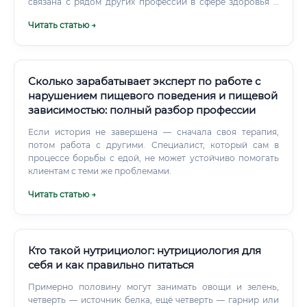
курса важно ориентироваться на ключевые критерии.
связана с рядом других профессий в сфере здоровья и
питания.
Читать статью →
Сколько зарабатывает эксперт по работе с
нарушением пищевого поведения и пищевой
зависимостью: полный разбор профессии
Если история не завершена — сначала своя терапия,
потом работа с другими. Специалист, который сам в
процессе борьбы с едой, не может устойчиво помогать
клиентам с теми же проблемами.
Читать статью →
Кто такой нутрициолог: нутрициология для
себя и как правильно питаться
Примерно половину могут занимать овощи и зелень,
четверть — источник белка, ещё четверть — гарнир или