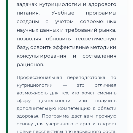
задачах нутрициологии и здорового
питания. Учебные программы
созданы с учётом современных
научных данных и требований рынка,
позволяя обновить теоретическую
🚚
Расчет логистики оригиналов:
• Маршрут транзита:
базу, освоить эффективные методики
~207 км
• Экспресс-доставка СДЭК / Почтой:
1–2 рабочих дня
консультирования и составления
рационов.
📜 Документы и аккредитация
ФИС ФРДО
Профессиональная переподготовка по
нутрициологии — это отличная
возможность для тех, кто хочет сменить
🔍
Нажмите на документ для увеличения и просмотра
сферу деятельности или получить
дополнительную компетенцию в области
здоровья. Программа даст вам прочную
основу для уверенного старта и откроет
новые перспективы для карьерного роста.