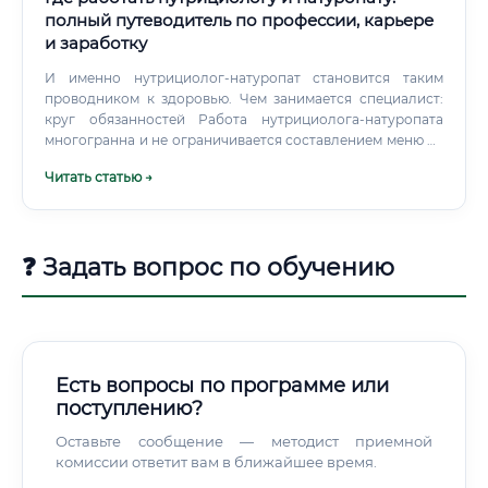
полный путеводитель по профессии, карьере
и заработку
И именно нутрициолог-натуропат становится таким
проводником к здоровью. Чем занимается специалист:
круг обязанностей Работа нутрициолога-натуропата
многогранна и не ограничивается составлением меню на
неделю. Это комплексная деятельность, которая
Читать статью →
включает несколько направлений.
❓ Задать вопрос по обучению
Есть вопросы по программе или
поступлению?
Оставьте сообщение — методист приемной
комиссии ответит вам в ближайшее время.