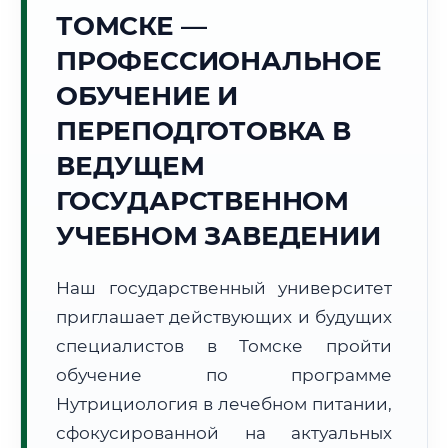
Точное местное время:
ТОМСКЕ —
05:39:00
ПРОФЕССИОНАЛЬНОЕ
Воскресенье, 9 Августа
ОБУЧЕНИЕ И
2026 г.
ПЕРЕПОДГОТОВКА В
+14°C
Погода в г. Томск:
☁️
,
Пасмурно
ВЕДУЩЕМ
🌅 Восход:
05:37
🌇 Закат:
21:14
Световой день:
15 ч. 37 мин.
ГОСУДАРСТВЕННОМ
УЧЕБНОМ ЗАВЕДЕНИИ
📍 Региональная справка
г. Томск
Субъект:
Томская область
Наш государственный университет
Тел. код:
+7 (3822)
приглашает действующих и будущих
Почтовые индексы:
634000–634999
специалистов в Томске пройти
Часовой пояс:
МСК+4 (UTC+7)
обучение по программе
Формат учебы:
Дистанционно
Нутрициология в лечебном питании,
сфокусированной на актуальных
🗺️ Зона обслуживания: г. Томск