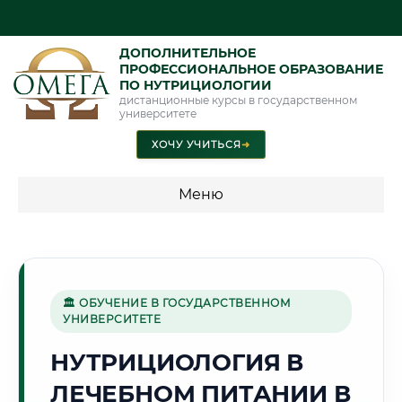
ДОПОЛНИТЕЛЬНОЕ
ПРОФЕССИОНАЛЬНОЕ ОБРАЗОВАНИЕ
ПО НУТРИЦИОЛОГИИ
дистанционные курсы в государственном
университете
ХОЧУ УЧИТЬСЯ
➜
Меню
💰 ПРОГРАММЫ И СТОИМОСТЬ
Стоимость по направлению обучения "Нутрициология"
🏛 ОБУЧЕНИЕ В ГОСУДАРСТВЕННОМ
УНИВЕРСИТЕТЕ
🎓
НУТРИЦИОЛОГИЯ В
ЛЕЧЕБНОМ ПИТАНИИ В
Г. ТОМСК