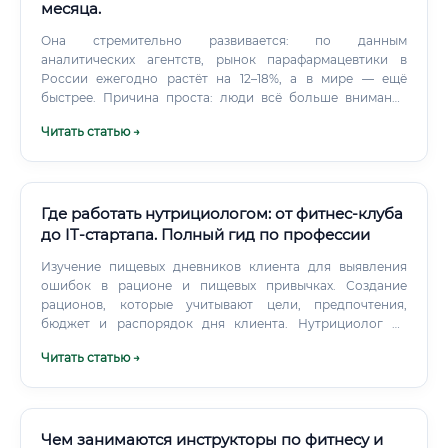
месяца.
Она стремительно развивается: по данным
аналитических агентств, рынок парафармацевтики в
России ежегодно растёт на 12–18%, а в мире — ещё
быстрее. Причина проста: люди всё больше внимания
уделяют профилактике здоровья, нежели лечению
Читать статью →
болезней.
Где работать нутрициологом: от фитнес-клуба
до IT-стартапа. Полный гид по профессии
Изучение пищевых дневников клиента для выявления
ошибок в рационе и пищевых привычках. Создание
рационов, которые учитывают цели, предпочтения,
бюджет и распорядок дня клиента. Нутрициолог не
ставит диагнозы по анализам, но может оценить уровень
Читать статью →
витаминов, минералов и других показателей, чтобы
выявить дефициты или профициты и направить клиента к
врачу при необходимости.
Чем занимаются инструкторы по фитнесу и