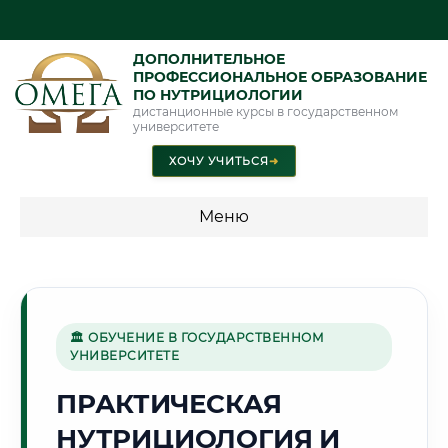
ДОПОЛНИТЕЛЬНОЕ
ПРОФЕССИОНАЛЬНОЕ ОБРАЗОВАНИЕ
ПО НУТРИЦИОЛОГИИ
дистанционные курсы в государственном
университете
ХОЧУ УЧИТЬСЯ
➜
Меню
💰 ПРОГРАММЫ И СТОИМОСТЬ
Стоимость по направлению обучения "Нутрициология"
🏛 ОБУЧЕНИЕ В ГОСУДАРСТВЕННОМ
УНИВЕРСИТЕТЕ
🏯
ПРАКТИЧЕСКАЯ
НУТРИЦИОЛОГИЯ И
Г. БРЕСТ