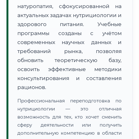
натуропатия, сфокусированной на
актуальных задачах нутрициологии и
здорового питания. Учебные
программы созданы с учётом
современных научных данных и
🚚
Расчет логистики оригиналов:
• Маршрут транзита:
~3 805 км
требований рынка, позволяя
• Экспресс-доставка СДЭК / Почтой:
5–7 рабочих дней
обновить теоретическую базу,
📜 Документы и аккредитация
освоить эффективные методики
ФИС ФРДО
консультирования и составления
рационов.
🔍
Нажмите на документ для увеличения и просмотра
Профессиональная переподготовка по
нутрициологии — это отличная
возможность для тех, кто хочет сменить
сферу деятельности или получить
дополнительную компетенцию в области