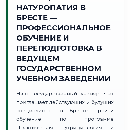
Точное местное время:
НАТУРОПАТИЯ В
07:53:17
БРЕСТЕ —
Суббота, 8 Августа
ПРОФЕССИОНАЛЬНОЕ
2026 г.
ОБУЧЕНИЕ И
+15°C
Погода в г. Брест:
☀️
,
Ясно
ПЕРЕПОДГОТОВКА В
🌅 Восход:
05:57
🌇 Закат:
21:03
Световой день:
15 ч. 6 мин.
ВЕДУЩЕМ
ГОСУДАРСТВЕННОМ
📍 Региональная справка
г. Брест
УЧЕБНОМ ЗАВЕДЕНИИ
Субъект:
Республика Беларусь
Тел. код:
+375 (162)
Наш государственный университет
Почтовые индексы:
224000–224033
приглашает действующих и будущих
Часовой пояс:
UTC+3
Формат учебы:
специалистов в Бресте пройти
Дистанционно
обучение по программе
🗺️ Зона обслуживания: г. Брест
Практическая нутрициология и