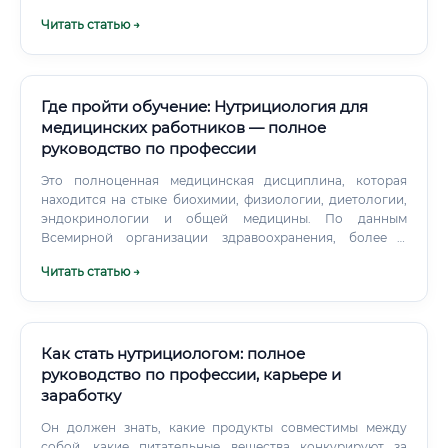
членов семьи 🏃 Спортивное питание для активных
Читать статью →
членов семьи 🧠 Коррекция пищевого поведения при
стрессе, расстройствах сна, тревожности Это не просто
«составить меню». Это глубокая работа с привычками,
убеждениями, образом жизни и биохимией организма
каждого человека в семье. Круг обязанностей семейного
Где пройти обучение: Нутрициология для
нутрициолога ⚡ Работа семейного нутрициолога
медицинских работников — полное
многогранна.
руководство по профессии
Это полноценная медицинская дисциплина, которая
находится на стыке биохимии, физиологии, диетологии,
эндокринологии и общей медицины. По данным
Всемирной организации здравоохранения, более 2
миллиардов человек на планете страдают от дефицита
Читать статью →
микроэлементов, а ожирение приобрело масштабы
глобальной эпидемии.
Как стать нутрициологом: полное
руководство по профессии, карьере и
заработку
Он должен знать, какие продукты совместимы между
собой, какие питательные вещества конкурируют за