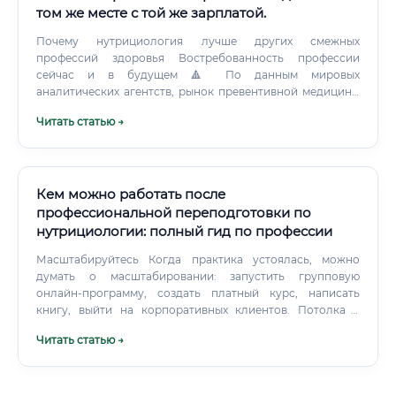
том же месте с той же зарплатой.
Почему нутрициология лучше других смежных
профессий здоровья Востребованность профессии
сейчас и в будущем 🔺 По данным мировых
аналитических агентств, рынок превентивной медицины
и персонализированного здравоохранения является
Читать статью →
одним из самых быстрорастущих в мире. К 2030 году его
объём может превысить 700 млрд долларов. Факторы
роста спроса на специалистов: ✅ Рост заболеваемости
хроническими болезнями (диабет, ожирение, сердечно-
сосудистые заболевания, онкология) ✅ Смещение
Кем можно работать после
акцента в медицине от лечения к профилактике ✅ Рост
профессиональной переподготовки по
осознанности населения в вопросах питания и образа
нутрициологии: полный гид по профессии
жизни ✅ Развитие нутригенетики и
персонализированных подходов ✅ Рост рынка
Масштабируйтесь Когда практика устоялась, можно
нутрицевтиков и функционального питания ✅
думать о масштабировании: запустить групповую
Корпоративное здоровье как новый тренд HR ✅ Запрос
онлайн-программу, создать платный курс, написать
на долголетие и качество жизни у поколения 35–55 лет ⚡
книгу, выйти на корпоративных клиентов. Потолка в
Через 10 лет профессия станет ещё более значимой.
нутрициологии практически нет — всё зависит от вашего
Читать статью →
желания и усилий. Какие документы нужны для
трудоустройства Этот вопрос очень важен, и многие
начинающие нутрициологи его недооценивают.