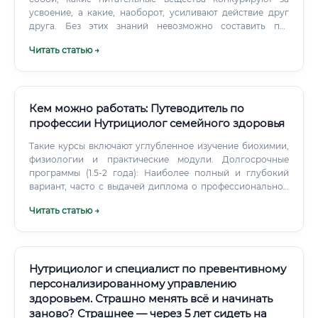
усвоение, а какие, наоборот, усиливают действие друг
друга. Без этих знаний невозможно составить по-
настоящему работающий рацион.
Читать статью →
Кем можно работать: Путеводитель по
профессии Нутрициолог семейного здоровья
Такие курсы включают углубленное изучение биохимии,
физиологии и практические модули. Долгосрочные
программы (1.5-2 года): Наиболее полный и глубокий
вариант, часто с выдачей диплома о профессиональной
переподготовке государственного образца. Такие
Читать статью →
программы дают максимум знаний и практических
навыков.
Нутрициолог и специалист по превентивному
персонализированному управлению
здоровьем. Страшно менять всё и начинать
заново? Страшнее — через 5 лет сидеть на