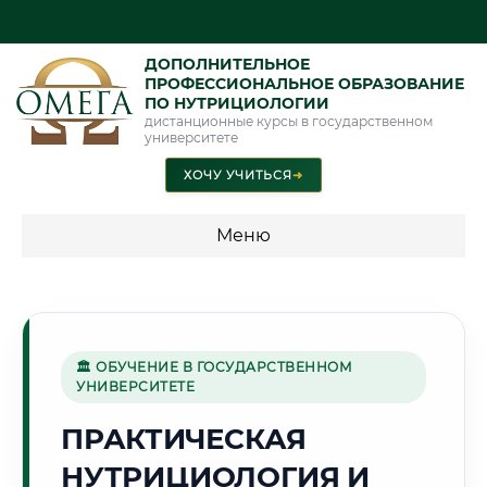
ДОПОЛНИТЕЛЬНОЕ
ПРОФЕССИОНАЛЬНОЕ ОБРАЗОВАНИЕ
ПО НУТРИЦИОЛОГИИ
дистанционные курсы в государственном
университете
ХОЧУ УЧИТЬСЯ
➜
Меню
💰 ПРОГРАММЫ И СТОИМОСТЬ
Стоимость по направлению обучения "Нутрициология"
🏛 ОБУЧЕНИЕ В ГОСУДАРСТВЕННОМ
УНИВЕРСИТЕТЕ
🏗️
ПРАКТИЧЕСКАЯ
НУТРИЦИОЛОГИЯ И
Г. КОМСОМОЛЬСК-НА-АМУРЕ