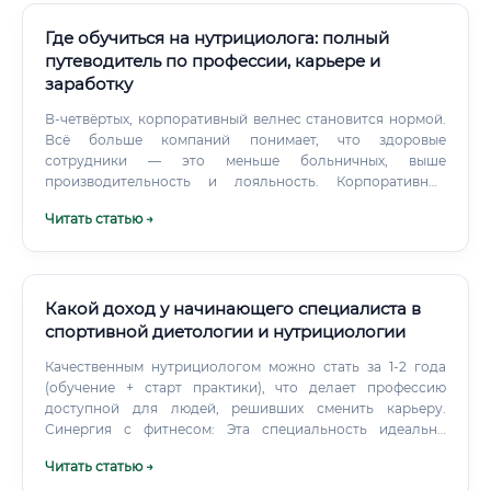
Где обучиться на нутрициолога: полный
путеводитель по профессии, карьере и
заработку
В-четвёртых, корпоративный велнес становится нормой.
Всё больше компаний понимает, что здоровые
сотрудники — это меньше больничных, выше
производительность и лояльность. Корпоративные
программы здоровья становятся стандартом для
Читать статью →
прогрессивных работодателей.
Какой доход у начинающего специалиста в
спортивной диетологии и нутрициологии
Качественным нутрициологом можно стать за 1-2 года
(обучение + старт практики), что делает профессию
доступной для людей, решивших сменить карьеру.
Синергия с фитнесом: Эта специальность идеально
сочетается с профессией тренера.
Читать статью →