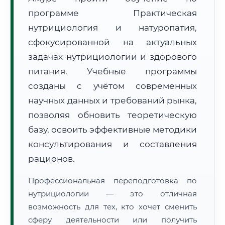
программе Практическая
нутрициология и натуропатия,
сфокусированной на актуальных
задачах нутрициологии и здорового
питания. Учебные программы
🚚
Расчет логистики оригиналов:
• Маршрут транзита:
~3 577 км
созданы с учётом современных
• Экспресс-доставка СДЭК / Почтой:
5–7 рабочих дней
научных данных и требований рынка,
📜 Документы и аккредитация
ФИС ФРДО
позволяя обновить теоретическую
базу, освоить эффективные методики
консультирования и составления
🔍
Нажмите на документ для увеличения и просмотра
рационов.
Профессиональная переподготовка по
нутрициологии — это отличная
возможность для тех, кто хочет сменить
сферу деятельности или получить