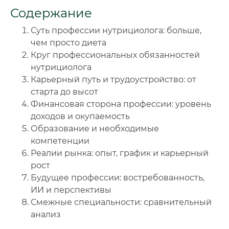
Содержание
🔍
Нажмите на документ для увеличения и просмотра
Суть профессии нутрициолога: больше,
чем просто диета
Круг профессиональных обязанностей
нутрициолога
Карьерный путь и трудоустройство: от
старта до высот
Финансовая сторона профессии: уровень
доходов и окупаемость
Образование и необходимые
компетенции
Реалии рынка: опыт, график и карьерный
рост
Будущее профессии: востребованность,
ИИ и перспективы
Смежные специальности: сравнительный
анализ