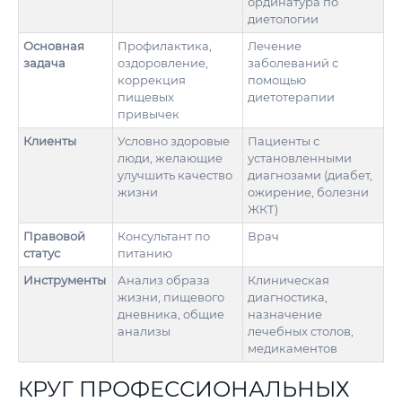
ординатура по
диетологии
Основная
Профилактика,
Лечение
задача
оздоровление,
заболеваний с
коррекция
помощью
пищевых
диетотерапии
привычек
Клиенты
Условно здоровые
Пациенты с
люди, желающие
установленными
улучшить качество
диагнозами (диабет,
жизни
ожирение, болезни
ЖКТ)
Правовой
Консультант по
Врач
статус
питанию
Инструменты
Анализ образа
Клиническая
жизни, пищевого
диагностика,
дневника, общие
назначение
анализы
лечебных столов,
медикаментов
КРУГ ПРОФЕССИОНАЛЬНЫХ