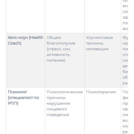
орган
внут
сост
здоро
толь
видо
Хелс-коуч (Health
Общее
Коучинговые
Фунд
Coach)
благополучие
техники,
научн
(стресс, сон,
мотивация
пита
активность,
спос
питание)
соста
дета
биох
обос
раци
Психолог
Психологические
Психотерапия
Пони
(специалист по
причины
физи
РПП)
нарушения
проце
пищевого
связа
поведения
пита
возмо
конк
реко