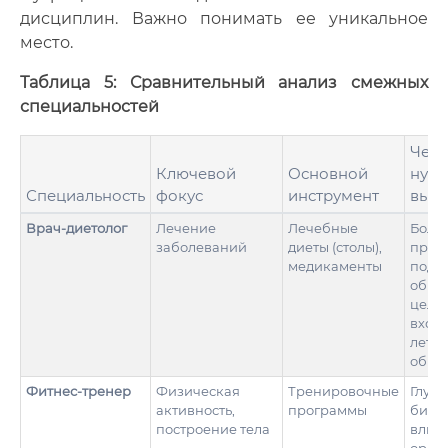
дисциплин. Важно понимать ее уникальное
место.
Таблица 5: Сравнительный анализ смежных
специальностей
Чем
Ключевой
Основной
нутр
Специальность
фокус
инструмент
выиг
Врач-диетолог
Лечение
Лечебные
Боле
заболеваний
диеты (столы),
прев
медикаменты
подхо
обра
целом
входа
лет м
образ
Фитнес-тренер
Физическая
Тренировочные
Глуб
активность,
программы
биох
построение тела
влия