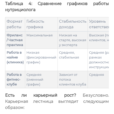
Таблица 4: Сравнение графиков работы
нутрициолога
Формат
Гибкость
Стабильность
Уровень
работы
графика
дохода
ответственн
Фриланс
Максимальная
Низкая на
Высокая (пои
/ Частная
старте, высокая
клиентов, нал
практика
у эксперта
Работа в
Низкая
Средняя,
Средняя (рабо
найме
(фиксированный
стабильная
рамках
(клиника)
график)
должностной
инструкции)
Работа в
Средняя
Зависит от
Средняя
фитнес-
(сменный
потока
клубе
график)
клиентов клуба
Есть ли карьерный рост?
Безусловно.
Карьерная лестница выглядит следующим
образом: