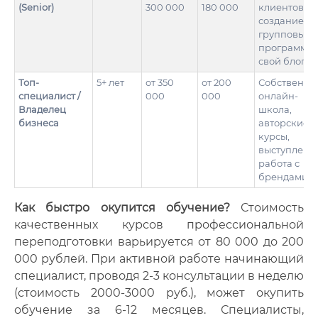
(Senior)
300 000
180 000
клиентов,
создание
групповых
программ,
свой блог
Топ-
5+ лет
от 350
от 200
Собственна
специалист /
000
000
онлайн-
Владелец
школа,
бизнеса
авторские
курсы,
выступлени
работа с
брендами
Как быстро окупится обучение?
Стоимость
качественных курсов профессиональной
переподготовки варьируется от 80 000 до 200
000 рублей. При активной работе начинающий
специалист, проводя 2-3 консультации в неделю
(стоимость 2000-3000 руб.), может окупить
обучение за 6-12 месяцев. Специалисты,