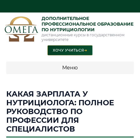
ДОПОЛНИТЕЛЬНОЕ
ПРОФЕССИОНАЛЬНОЕ ОБРАЗОВАНИЕ
ПО НУТРИЦИОЛОГИИ
дистанционные курсы в государственном
университете
ХОЧУ УЧИТЬСЯ
➜
Меню
💰 ПРОГРАММЫ И СТОИМОСТЬ
КАКАЯ ЗАРПЛАТА У
Стоимость по направлению обучения "Нутрициология"
НУТРИЦИОЛОГА: ПОЛНОЕ
РУКОВОДСТВО ПО
ПРОФЕССИИ ДЛЯ
📜 Документы и аккредитация
ФИС ФРДО
СПЕЦИАЛИСТОВ