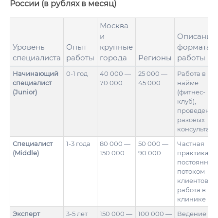
России (в рублях в месяц)
Москва
и
Описание
Уровень
Опыт
крупные
формата
специалиста
работы
города
Регионы
работы
Начинающий
0-1 год
40 000 —
25 000 —
Работа в
специалист
70 000
45 000
найме
(Junior)
(фитнес-
клуб),
проведение
разовых
консультац
Специалист
1-3 года
80 000 —
50 000 —
Частная
(Middle)
150 000
90 000
практика с
постоянным
потоком
клиентов,
работа в
клинике
Эксперт
3-5 лет
150 000 —
100 000 —
Ведение VIP