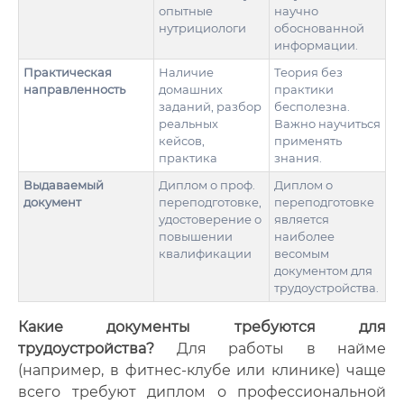
опытные
научно
нутрициологи
обоснованной
информации.
Практическая
Наличие
Теория без
направленность
домашних
практики
заданий, разбор
бесполезна.
реальных
Важно научиться
кейсов,
применять
практика
знания.
Выдаваемый
Диплом о проф.
Диплом о
документ
переподготовке,
переподготовке
удостоверение о
является
повышении
наиболее
квалификации
весомым
документом для
трудоустройства.
Какие документы требуются для
трудоустройства?
Для работы в найме
(например, в фитнес-клубе или клинике) чаще
всего требуют диплом о профессиональной