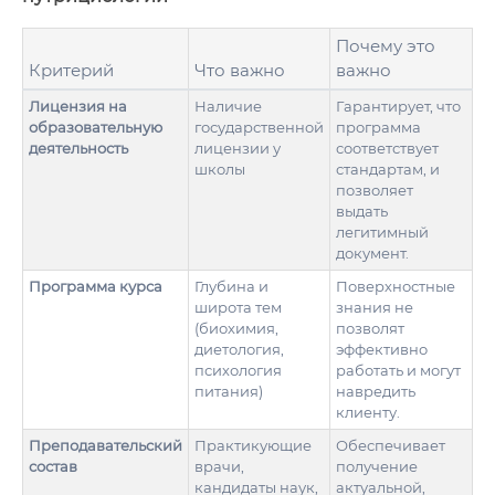
Почему это
Критерий
Что важно
важно
Лицензия на
Наличие
Гарантирует, что
образовательную
государственной
программа
деятельность
лицензии у
соответствует
школы
стандартам, и
позволяет
выдать
легитимный
документ.
Программа курса
Глубина и
Поверхностные
широта тем
знания не
(биохимия,
позволят
диетология,
эффективно
психология
работать и могут
питания)
навредить
клиенту.
Преподавательский
Практикующие
Обеспечивает
состав
врачи,
получение
кандидаты наук,
актуальной,