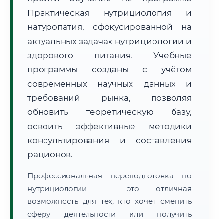
Практическая нутрициология и
натуропатия, сфокусированной на
актуальных задачах нутрициологии и
здорового питания. Учебные
программы созданы с учётом
🚚
Расчет логистики оригиналов:
современных научных данных и
• Маршрут транзита:
~1 913 км
• Экспресс-доставка СДЭК / Почтой:
3–5 рабочих дней
требований рынка, позволяя
обновить теоретическую базу,
📜 Документы и аккредитация
ФИС ФРДО
освоить эффективные методики
консультирования и составления
рационов.
🔍
Нажмите на документ для увеличения и просмотра
Профессиональная переподготовка по
нутрициологии — это отличная
возможность для тех, кто хочет сменить
сферу деятельности или получить