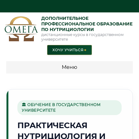
ДОПОЛНИТЕЛЬНОЕ
ПРОФЕССИОНАЛЬНОЕ ОБРАЗОВАНИЕ
ПО НУТРИЦИОЛОГИИ
дистанционные курсы в государственном
университете
ХОЧУ УЧИТЬСЯ
➜
Меню
💰 ПРОГРАММЫ И СТОИМОСТЬ
Стоимость по направлению обучения "Нутрициология"
🏛 ОБУЧЕНИЕ В ГОСУДАРСТВЕННОМ
УНИВЕРСИТЕТЕ
🏗️
ПРАКТИЧЕСКАЯ
НУТРИЦИОЛОГИЯ И
Г. НАБЕРЕЖНЫЕ ЧЕЛНЫ