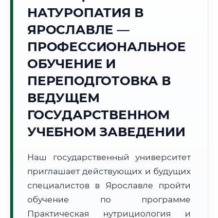
Точное местное время:
НАТУРОПАТИЯ В
00:49:00
ЯРОСЛАВЛЕ —
Воскресенье, 9 Августа
ПРОФЕССИОНАЛЬНОЕ
2026 г.
ОБУЧЕНИЕ И
+20°C
Погода в г. Ярославль:
☁️
,
Пасмурно
ПЕРЕПОДГОТОВКА В
🌅 Восход:
04:30
🌇 Закат:
20:21
Световой день:
15 ч. 51 мин.
ВЕДУЩЕМ
ГОСУДАРСТВЕННОМ
📍 Региональная справка
г. Ярославль
УЧЕБНОМ ЗАВЕДЕНИИ
Субъект:
Ярославская область
Тел. код:
+7 (4852)
Наш государственный университет
Почтовые индексы:
150000–150999
приглашает действующих и будущих
Часовой пояс:
МСК (UTC+3)
Формат учебы:
специалистов в Ярославле пройти
Дистанционно
обучение по программе
🗺️ Зона обслуживания: г. Ярославль
Практическая нутрициология и