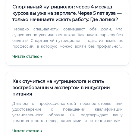
Спортивный нутрициолог: через 4 месяца
курсов вы уже на зарплате. Через 5 лет вуза —
только начинаете искать работу. Где логика?
Нередко специалисты совмещают обе роли, что
существенно увеличивает доход. Как начать карьеру без
опыта ✅ Спортивный нутрициолог — одна из немногих
профессий, в которую можно войти без профильного
образования и медицинского диплома. Это официально
Читать статью →
подтверждается тем, что данная деятельность не
является медицинской и не требует лицензии.
Как отучиться на нутрициолога и стать
востребованным экспертом в индустрии
питания
Диплом о профессиональной переподготовке или
удостоверение о повышении квалификации
установленного образца. Он подтверждает вашу
компетентность перед клиентами и потенциальными
работодателями.
Читать статью →