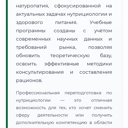
натуропатия, сфокусированной на
актуальных задачах нутрициологии и
здорового питания. Учебные
программы созданы с учётом
современных научных данных и
🚚
Расчет логистики оригиналов:
• Маршрут транзита:
~2 624 км
требований рынка, позволяя
• Экспресс-доставка СДЭК / Почтой:
4–6 рабочих дней
обновить теоретическую базу,
📜 Документы и аккредитация
освоить эффективные методики
ФИС ФРДО
консультирования и составления
рационов.
🔍
Нажмите на документ для увеличения и просмотра
Профессиональная переподготовка по
нутрициологии — это отличная
возможность для тех, кто хочет сменить
сферу деятельности или получить
дополнительную компетенцию в области