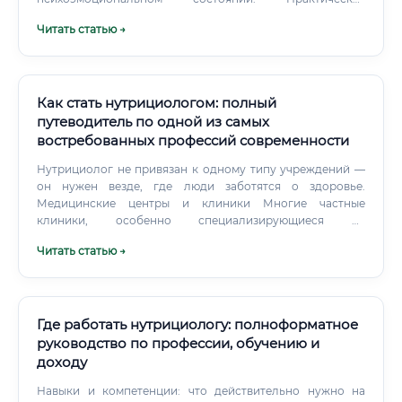
нутрициология занимается прикладными аспектами:
Читать статью →
составлением рационов, коррекцией дефицитов
нутриентов, работой с пищевыми нарушениями и
профилактикой хронических заболеваний через
правильное питание.
Как стать нутрициологом: полный
путеводитель по одной из самых
востребованных профессий современности
Нутрициолог не привязан к одному типу учреждений —
он нужен везде, где люди заботятся о здоровье.
Медицинские центры и клиники Многие частные
клиники, особенно специализирующиеся на
превентивной медицине, anti-age и функциональном
Читать статью →
подходе, активно нанимают нутрициологов. Здесь
специалист работает в команде с врачами и ведёт
клиентов комплексно.
Где работать нутрициологу: полноформатное
руководство по профессии, обучению и
доходу
Навыки и компетенции: что действительно нужно на