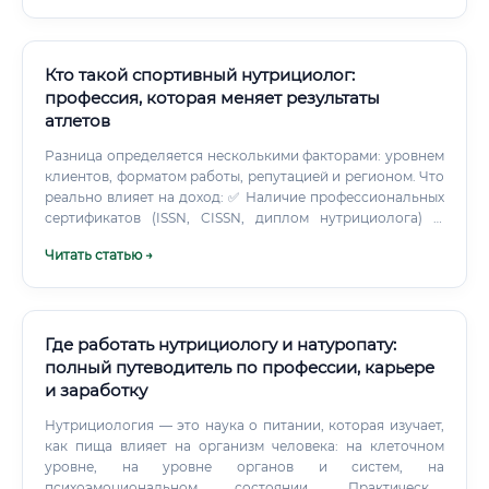
Кто такой спортивный нутрициолог:
профессия, которая меняет результаты
атлетов
Разница определяется несколькими факторами: уровнем
клиентов, форматом работы, репутацией и регионом. Что
реально влияет на доход: ✅ Наличие профессиональных
сертификатов (ISSN, CISSN, диплом нутрициолога) ✅
Специализация — работа с профессионалами
Читать статью →
оплачивается выше ✅ Личный бренд и публичность ✅
Умение продавать свои услуги ✅ Сарафанное радио от
довольных клиентов Стартовать в профессии финансово
непросто.
Где работать нутрициологу и натуропату:
полный путеводитель по профессии, карьере
и заработку
Нутрициология — это наука о питании, которая изучает,
как пища влияет на организм человека: на клеточном
уровне, на уровне органов и систем, на
психоэмоциональном состоянии. Практическая