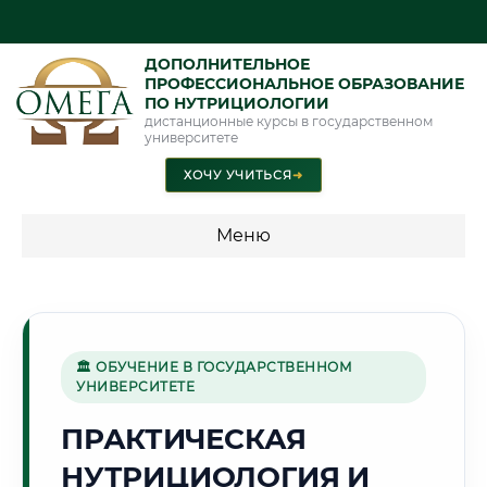
ДОПОЛНИТЕЛЬНОЕ
ПРОФЕССИОНАЛЬНОЕ ОБРАЗОВАНИЕ
ПО НУТРИЦИОЛОГИИ
дистанционные курсы в государственном
университете
ХОЧУ УЧИТЬСЯ
➜
Меню
💰 ПРОГРАММЫ И СТОИМОСТЬ
Стоимость по направлению обучения "Нутрициология"
🏛 ОБУЧЕНИЕ В ГОСУДАРСТВЕННОМ
УНИВЕРСИТЕТЕ
🐻
ПРАКТИЧЕСКАЯ
НУТРИЦИОЛОГИЯ И
Г. ЯРОСЛАВЛЬ