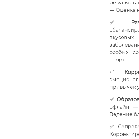
результата
— Оценка н
✅
Ра
сбалансир
вкусовых
заболеван
особых со
спорт
✅
Корр
эмоциона
привычек 
✅
Образов
офлайн — 
Ведение бл
✅
Сопров
Корректир