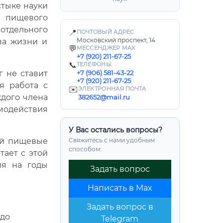
стыке науки
 пищевого
отдельного
📍
ПОЧТОВЫЙ АДРЕС
Московский проспект, 14
за жизни и
💬
МЕССЕНДЖЕР MAX
+7 (920) 211-67-25
📞
ТЕЛЕФОНЫ
г не ставит
+7 (906) 581-43-22
+7 (920) 211-67-25
я работа с
✉️
ЭЛЕКТРОННАЯ ПОЧТА
дого члена
382652@mail.ru
имодействия
У Вас остались вопросы?
ой пищевые
Свяжитесь с нами удобным
способом:
тает с этой
ия на годы
Задать вопрос
Написать в Max
Задать вопрос в
 до
Telegram