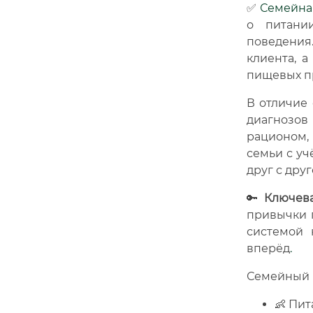
✅
Семейна
о питани
поведения
клиента, 
пищевых п
В отличие 
диагнозов
рационом,
семьи с уч
друг с друг
🔑
Ключева
привычки п
системой 
вперёд
.
Семейный 
👶 Пит