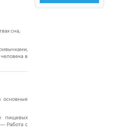
вах сна,
ривычками,
 человека в
м основные
 пищевых
— Работа с