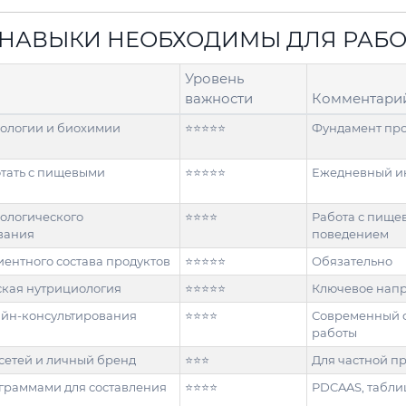
 НАВЫКИ НЕОБХОДИМЫ ДЛЯ РАБ
Уровень
важности
Комментари
ологии и биохимии
⭐⭐⭐⭐⭐
Фундамент пр
тать с пищевыми
⭐⭐⭐⭐⭐
Ежедневный и
ологического
⭐⭐⭐⭐
Работа с пище
вания
поведением
иентного состава продуктов
⭐⭐⭐⭐⭐
Обязательно
кая нутрициология
⭐⭐⭐⭐⭐
Ключевое нап
йн-консультирования
⭐⭐⭐⭐
Современный 
работы
сетей и личный бренд
⭐⭐⭐
Для частной п
ограммами для составления
⭐⭐⭐⭐
PDCAAS, табли