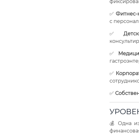
фиксирова
✅
Фитнес-
с персона
✅
Детс
консультир
✅
Медици
гастроэнте
✅
Корпора
сотруднико
✅
Собстве
УРОВЕН
💰 Одна и
финансовая