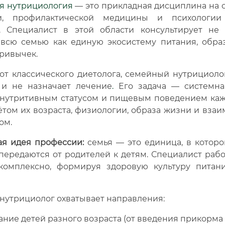
я нутрициология
— это прикладная дисциплина на 
и, профилактической медицины и психологии
. Специалист в этой области консультирует не 
а всю семью как единую экосистему питания, обра
ривычек.
от классического диетолога, семейный нутрициоло
 и не назначает лечение
.
Его задача — системна
 нутритивным статусом и пищевым поведением каж
ётом их возраста, физиологии, образа жизни и вза
ом.
я идея профессии:
семья — это единица, в котор
ередаются от родителей к детям. Специалист рабо
комплексно, формируя здоровую культуру питан
нутрициолог охватывает направления:
ание детей разного возраста (от введения прикорма