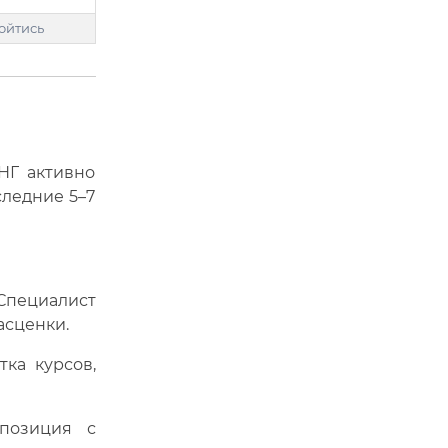
бойтись
НГ активно
следние 5–7
Специалист
асценки.
ка курсов,
озиция с