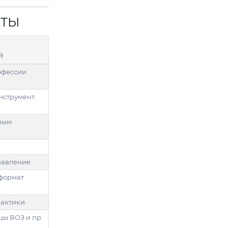
ОТЫ
й
офессии
нструмент
вым
равление
формат
рактики
цы ВОЗ и пр.