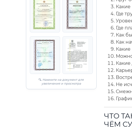
Какие
Где тр
Уровен
Где пл
Как б
Как на
Какие
Можно
Какие
Карье
Востр
🔍
Нажмите на документ для
увеличения и просмотра
Не ис
Смежн
Графи
ЧТО Т
ЧЁМ С