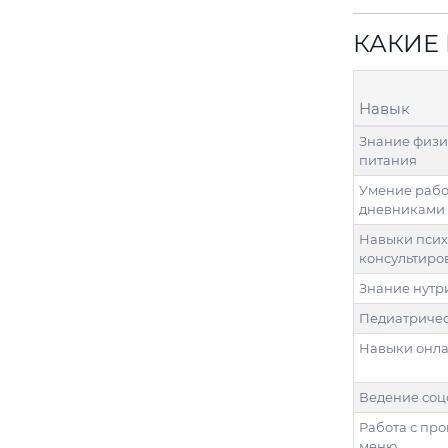
КАКИЕ
Навык
Знание физи
питания
Умение рабо
дневниками
Навыки псих
консультиро
Знание нутр
Педиатричес
Навыки онла
Ведение соц
Работа с пр
меню