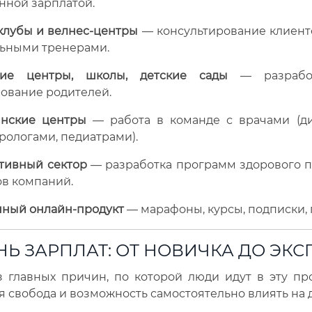
нной зарплатой.
клубы и велнес-центры
— консультирование клиенто
льными тренерами.
кие центры, школы, детские сады
— разработ
ование родителей.
нские центры
— работа в команде с врачами (ди
рологами, педиатрами).
тивный сектор
— разработка программ здорового п
в компаний.
нный онлайн-продукт
— марафоны, курсы, подписки, 
Ь ЗАРПЛАТ: ОТ НОВИЧКА ДО ЭКС
з главных причин, по которой люди идут в эту п
 свобода и возможность самостоятельно влиять на д