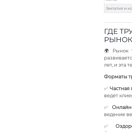
Эмпатия и к
ГДЕ ТР
РЫНОК
🌍 Рынок 
развиваетс
лет, и эта
Форматы тр
✅
Частная 
ведёт клие
✅
Онлайн
ведение ве
✅
Оздор