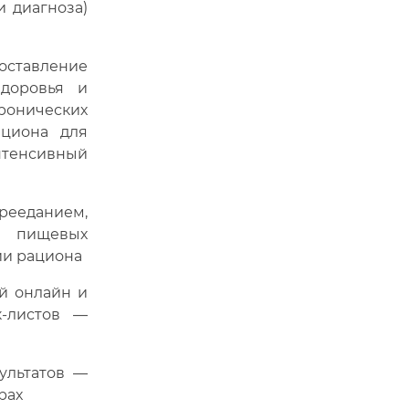
и диагноза)
авление
здоровья и
онических
ациона для
нтенсивный
еданием,
х пищевых
ии рациона
й онлайн и
к-листов —
ультатов —
рах