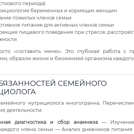
сткового периода)
трициология беременных и кормящих женщин
тание пожилых членов семьи
ортивное питание для активных членов семьи
рекция пищевого поведения при стрессе, расстройст
жности
осто «составить меню». Это глубокая работа с п
и, образом жизни и биохимией организма каждого
ОБЯЗАННОСТЕЙ СЕМЕЙНОГО
ЦИОЛОГА
семейного нутрициолога многогранна. Перечисли
я деятельности:
чная диагностика и сбор анамнеза
— Изучение
каждого члена семьи — Анализ дневников питания 