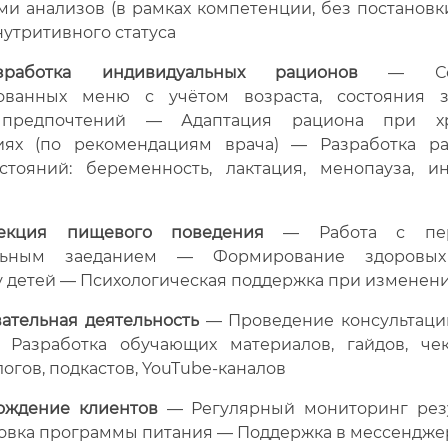
ми анализов (в рамках компетенции, без постановк
утритивного статуса
зработка индивидуальных рационов
— Сост
ованных меню с учётом возраста, состояния 
 предпочтений — Адаптация рациона при хр
иях (по рекомендациям врача) — Разработка р
стояний: беременность, лактация, менопауза, и
екция пищевого поведения
— Работа с пере
льным заеданием — Формирование здоровы
у детей — Психологическая поддержка при изменен
ательная деятельность
— Проведение консультаци
Разработка обучающих материалов, гайдов, че
огов, подкастов, YouTube-каналов
ождение клиентов
— Регулярный мониторинг рез
овка программы питания — Поддержка в мессендже