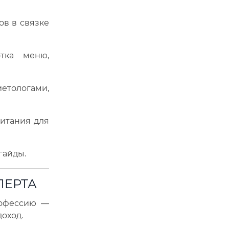
в в связке
ка меню,
етологами,
итания для
гайды.
ПЕРТА
рофессию —
оход.