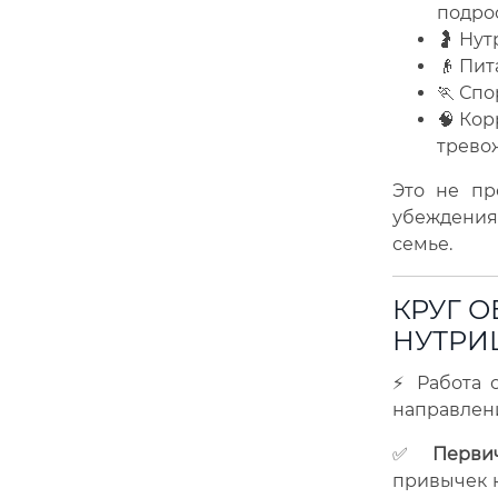
подро
🤰 Ну
👴 Пи
🏃 Сп
🧠 Кор
трево
Это не пр
убеждениям
семье.
КРУГ 
НУТРИ
⚡ Работа 
направлени
✅
Перви
привычек 