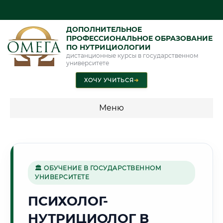
ДОПОЛНИТЕЛЬНОЕ
ПРОФЕССИОНАЛЬНОЕ ОБРАЗОВАНИЕ
ПО НУТРИЦИОЛОГИИ
дистанционные курсы в государственном
университете
ХОЧУ УЧИТЬСЯ
➜
Меню
💰 ПРОГРАММЫ И СТОИМОСТЬ
Стоимость по направлению обучения "Нутрициология"
🏛 ОБУЧЕНИЕ В ГОСУДАРСТВЕННОМ
УНИВЕРСИТЕТЕ
🌨️
ПСИХОЛОГ-
НУТРИЦИОЛОГ В
Г. АРХАНГЕЛЬСК