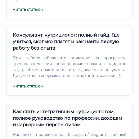
Читать статью →
Консультант-нутрициолог: полный гайд. Где
учиться, сколько платят и как найти первую
работу без опыта
При выборе обращайте внимание на программу,
преподавательский состав (наличие врачей, кандидатов
наук), объем практики и тип выдаваемого документа.
Документы, требуемые для легальной практики Для
ведения легальной консультационной деятельности в
Читать статью →
России и странах СНГ наиболее весомым документом
(при отсутствии медицинского образования) является
Диплом о профессиональной переподготовке
установленного образца. Он подтверждает, что вы
прошли обучение по программе объемом свыше 250
Как стать интегративным нутрициологом:
академических часов и получили новую квалификацию.
полное руководство по профессии, доходам
и карьерным перспективам
Наладить продвижение: Instagram/Telegram, личный