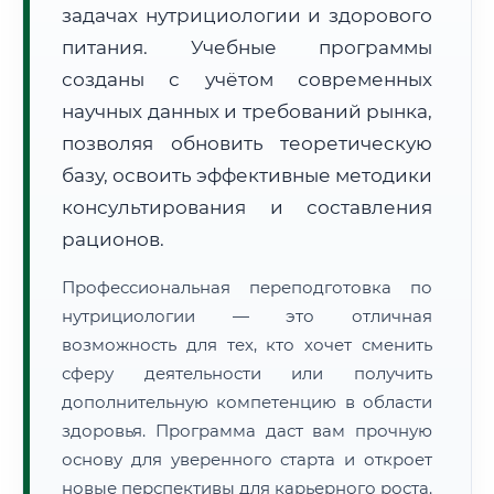
задачах нутрициологии и здорового
питания. Учебные программы
созданы с учётом современных
научных данных и требований рынка,
позволяя обновить теоретическую
🚚
Расчет логистики оригиналов:
• Маршрут транзита:
базу, освоить эффективные методики
~2 534 км
• Экспресс-доставка СДЭК / Почтой:
4–6 рабочих дней
консультирования и составления
рационов.
📜 Документы и аккредитация
ФИС ФРДО
Профессиональная переподготовка по
нутрициологии — это отличная
возможность для тех, кто хочет сменить
🔍
Нажмите на документ для увеличения и просмотра
сферу деятельности или получить
дополнительную компетенцию в области
здоровья. Программа даст вам прочную
основу для уверенного старта и откроет
новые перспективы для карьерного роста.