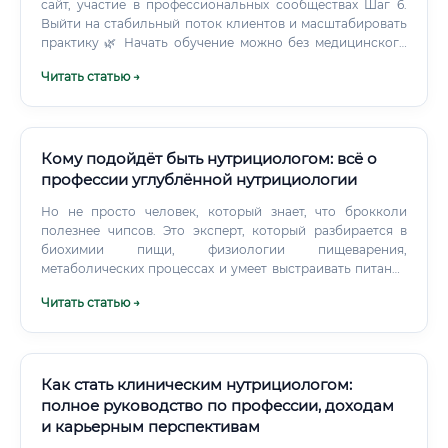
сайт, участие в профессиональных сообществах Шаг 6.
Выйти на стабильный поток клиентов и масштабировать
практику 🌿 Начать обучение можно без медицинского
образования.
Читать статью →
Кому подойдёт быть нутрициологом: всё о
профессии углублённой нутрициологии
Но не просто человек, который знает, что брокколи
полезнее чипсов. Это эксперт, который разбирается в
биохимии пищи, физиологии пищеварения,
метаболических процессах и умеет выстраивать питание
так, чтобы оно работало как инструмент здоровья. Он не
Читать статью →
лечит болезни — он создаёт условия, при которых
организм восстанавливается сам.
Как стать клиническим нутрициологом:
полное руководство по профессии, доходам
и карьерным перспективам