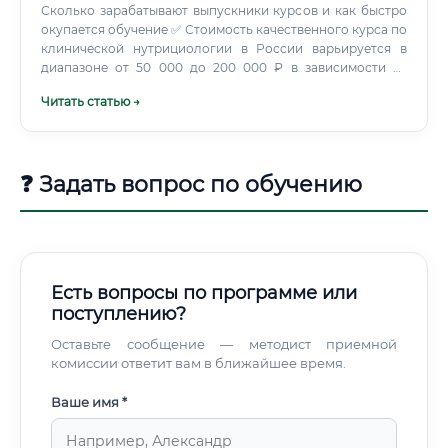
Сколько зарабатывают выпускники курсов и как быстро
окупается обучение ✅ Стоимость качественного курса по
клинической нутрициологии в России варьируется в
диапазоне от 50 000 до 200 000 ₽ в зависимости от
глубины программы и школы. Расчёт окупаемости
Читать статью →
обучения ⚡ Вывод очевиден: при активном старте
обучение окупается в течение первых 1–3 месяцев после
завершения курса.
❓ Задать вопрос по обучению
Есть вопросы по программе или
поступлению?
Оставьте сообщение — методист приемной
комиссии ответит вам в ближайшее время.
Ваше имя *