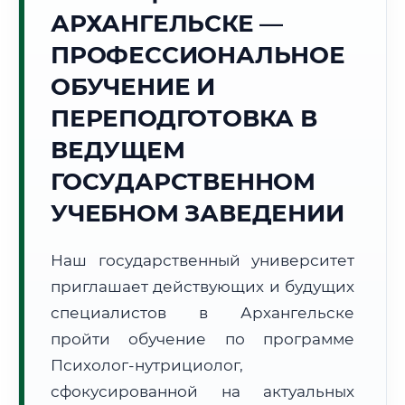
Точное местное время:
АРХАНГЕЛЬСКЕ —
17:21:21
ПРОФЕССИОНАЛЬНОЕ
Суббота, 8 Августа
ОБУЧЕНИЕ И
2026 г.
ПЕРЕПОДГОТОВКА В
+16°C
Погода в г. Архангельск:
🌡️
,
Погода
ВЕДУЩЕМ
🌅 Восход:
03:43
🌇 Закат:
21:02
Световой день:
17 ч. 19 мин.
ГОСУДАРСТВЕННОМ
УЧЕБНОМ ЗАВЕДЕНИИ
📍 Региональная справка
г. Архангельск
Субъект:
Архангельская область
Наш государственный университет
Тел. код:
+7 (8182)
приглашает действующих и будущих
Почтовые индексы:
163000–163999
специалистов в Архангельске
Часовой пояс:
МСК (UTC+3)
пройти обучение по программе
Формат учебы:
Дистанционно
Психолог-нутрициолог,
сфокусированной на актуальных
🗺️ Зона обслуживания: г. Архангельск