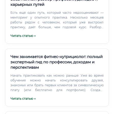
карьерных путей
Есть ещё один путь, который часто недооценивают —
менторинг у опытного практика. Несколько месяцев
работы рядом с человеком, который уже выстроил
практику, даёт больше, чем годовой курс. Разборы
реальных клиентов, понимание того, как принимаются
Читать статью →
решения в нестандартных ситуациях — это нигде не
преподают системно.
Чем занимается фитнес-нутрициолог: полный
экспертный гид по профессии, доходам и
перспективам
Начать практиковать как можно раньше: Уже во время
обучения можно начать консультировать друзей,
знакомых или брать первых клиентов за символическую
плату (или бесплатно для портфолио). Создать
портфолио: Собирайте кейсы «до/после» с отзывами
Читать статью →
клиентов.