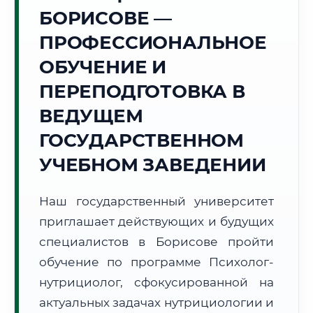
Точное местное время:
БОРИСОВЕ —
23:00:38
ПРОФЕССИОНАЛЬНОЕ
Пятница, 7 Августа
ОБУЧЕНИЕ И
2026 г.
ПЕРЕПОДГОТОВКА В
+19°C
Погода в г. Борисов:
🌤️
,
Преимущественно ясно
ВЕДУЩЕМ
🌅 Восход:
05:29
🌇 Закат:
20:54
Световой день:
15 ч. 25 мин.
ГОСУДАРСТВЕННОМ
УЧЕБНОМ ЗАВЕДЕНИИ
📍 Региональная справка
г. Борисов
Субъект:
Республика Беларусь
Наш государственный университет
Тел. код:
+375 (177)
приглашает действующих и будущих
Почтовые индексы:
222120–222130
специалистов в Борисове пройти
Часовой пояс:
UTC+3
обучение по программе Психолог-
Формат учебы:
Дистанционно
нутрициолог, сфокусированной на
актуальных задачах нутрициологии и
🗺️ Зона обслуживания: г. Борисов