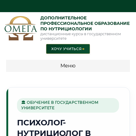
ДОПОЛНИТЕЛЬНОЕ
ПРОФЕССИОНАЛЬНОЕ ОБРАЗОВАНИЕ
ПО НУТРИЦИОЛОГИИ
дистанционные курсы в государственном
университете
ХОЧУ УЧИТЬСЯ
➜
Меню
💰 ПРОГРАММЫ И СТОИМОСТЬ
Стоимость по направлению обучения "Нутрициология"
🏛 ОБУЧЕНИЕ В ГОСУДАРСТВЕННОМ
УНИВЕРСИТЕТЕ
🌊
ПСИХОЛОГ-
НУТРИЦИОЛОГ В
Г. БОРИСОВ