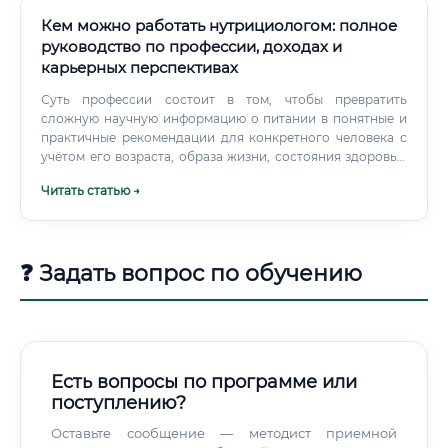
Кем можно работать нутрициологом: полное
руководство по профессии, доходах и
карьерных перспективах
Суть профессии состоит в том, чтобы превратить
сложную научную информацию о питании в понятные и
практичные рекомендации для конкретного человека с
учётом его возраста, образа жизни, состояния здоровья,
пищевых предпочтений и целей. Нутрициолог работает
Читать статью →
на стыке нескольких дисциплин: биохимии, физиологии,
психологии пищевого поведения, медицины и
диетологии.
❓ Задать вопрос по обучению
Есть вопросы по программе или
поступлению?
Оставьте сообщение — методист приемной