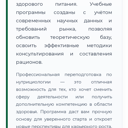
здорового питания. Учебные
программы созданы с учётом
современных научных данных и
требований рынка, позволяя
обновить теоретическую базу,
🚚
Расчет логистики оригиналов:
• Маршрут транзита:
освоить эффективные методики
~3 414 км
• Экспресс-доставка СДЭК / Почтой:
5–7 рабочих дней
консультирования и составления
рационов.
📜 Документы и аккредитация
ФИС ФРДО
Профессиональная переподготовка по
нутрициологии — это отличная
возможность для тех, кто хочет сменить
🔍
Нажмите на документ для увеличения и просмотра
сферу деятельности или получить
дополнительную компетенцию в области
здоровья. Программа даст вам прочную
основу для уверенного старта и откроет
новые перспективы для карьерного роста.