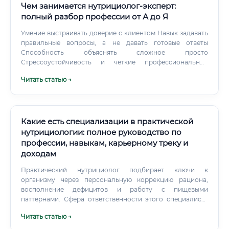
Чем занимается нутрициолог-эксперт:
полный разбор профессии от А до Я
Умение выстраивать доверие с клиентом Навык задавать
правильные вопросы, а не давать готовые ответы
Способность объяснять сложное просто
Стрессоустойчивость и чёткие профессиональные
границы Навыки самопрезентации — особенно для тех,
Читать статью →
кто работает онлайн Отдельный момент — цифровые
навыки. Большая часть нутрициологов сегодня работает
онлайн или совмещает форматы. Умение вести соцсети,
создавать контент, работать в Zoom и с CRM-системами
— это уже не дополнительная опция, а базовая
Какие есть специализации в практической
необходимость для частной практики.
нутрициологии: полное руководство по
профессии, навыкам, карьерному треку и
доходам
Практический нутрициолог подбирает ключи к
организму через персональную коррекцию рациона,
восполнение дефицитов и работу с пищевыми
паттернами. Сфера ответственности этого специалиста
строится на фундаментальных принципах: ✅ Анализ
Читать статью →
текущего рациона и образа жизни человека с учетом его
генетики, возраста и уровня стресса. ✅ Оценка