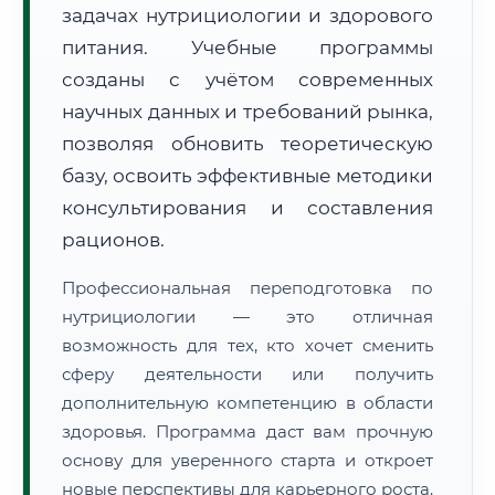
задачах нутрициологии и здорового
питания. Учебные программы
созданы с учётом современных
научных данных и требований рынка,
позволяя обновить теоретическую
🚚
Расчет логистики оригиналов:
• Маршрут транзита:
базу, освоить эффективные методики
~1 729 км
• Экспресс-доставка СДЭК / Почтой:
2–3 рабочих дня
консультирования и составления
рационов.
📜 Документы и аккредитация
ФИС ФРДО
Профессиональная переподготовка по
нутрициологии — это отличная
возможность для тех, кто хочет сменить
🔍
Нажмите на документ для увеличения и просмотра
сферу деятельности или получить
дополнительную компетенцию в области
здоровья. Программа даст вам прочную
основу для уверенного старта и откроет
новые перспективы для карьерного роста.