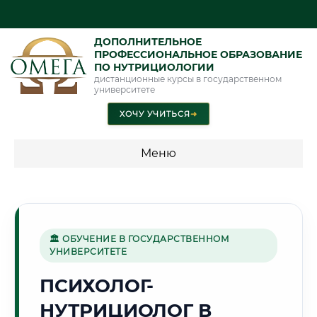
ДОПОЛНИТЕЛЬНОЕ
ПРОФЕССИОНАЛЬНОЕ ОБРАЗОВАНИЕ
ПО НУТРИЦИОЛОГИИ
дистанционные курсы в государственном
университете
ХОЧУ УЧИТЬСЯ
➜
Меню
💰 ПРОГРАММЫ И СТОИМОСТЬ
Стоимость по направлению обучения "Нутрициология"
🏛 ОБУЧЕНИЕ В ГОСУДАРСТВЕННОМ
УНИВЕРСИТЕТЕ
🌿
ПСИХОЛОГ-
НУТРИЦИОЛОГ В
Г. ДЖАЛАЛ-АБАД