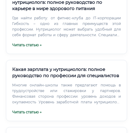
нутрициолога: полное руководство по
карьере в мире здорового питания
Где найти работу: от фитнес-клуба до IT-корпорации
Гибкость – одно из главных преимуществ этой
профессии. Нутрициолог может выбрать удобный для
себя формат работы и сферу деятельности. Специалист
сам ищет клиентов через социальные сети, личный сайт
Читать статью →
или сарафанное радио.
Какая зарплата у нутрициолога: полное
руководство по профессии для специалистов
Многие онлайн-школы также предлагают помощь в
трудоустройстве или стажировки у партнеров.
Финансовая сторона профессии: уровень доходов и
окупаемость Уровень заработной платы нутрициолога
сильно варьируется в зависимости от опыта, формата
Читать статью →
работы, региона и личного бренда.