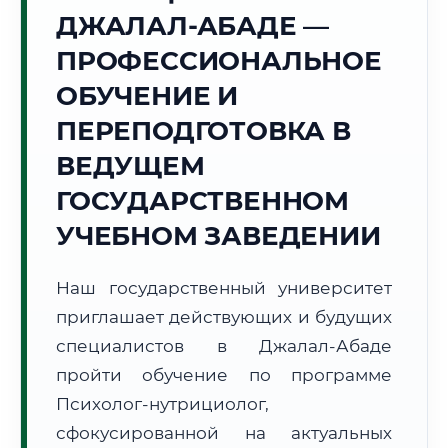
Точное местное время:
ДЖАЛАЛ-АБАДЕ —
04:16:33
ПРОФЕССИОНАЛЬНОЕ
Суббота, 8 Августа
ОБУЧЕНИЕ И
2026 г.
ПЕРЕПОДГОТОВКА В
+21°C
Погода в г. Джалал-Абад:
☀️
,
Ясно
ВЕДУЩЕМ
🌅 Восход:
06:11
🌇 Закат:
20:16
Световой день:
14 ч. 5 мин.
ГОСУДАРСТВЕННОМ
УЧЕБНОМ ЗАВЕДЕНИИ
📍 Региональная справка
г. Джалал-Абад
Субъект:
Кыргызская Республика
Наш государственный университет
Тел. код:
+996 (3722)
приглашает действующих и будущих
Почтовые индексы:
715600–715615
специалистов в Джалал-Абаде
Часовой пояс:
UTC+6
пройти обучение по программе
Формат учебы:
Дистанционно
Психолог-нутрициолог,
сфокусированной на актуальных
🗺️ Зона обслуживания: г. Джалал-Абад