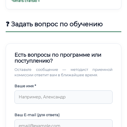
Читать статью →
после окончания обучения Отзывы выпускников
Возможность получить стажировку Можно ли войти в
профессию без опыта Да, это вполне реально.
Нутрициология — одна из немногих профессий, в
❓ Задать вопрос по обучению
которых начинающий специалист может начать практику
практически сразу после завершения курса. Первые
клиенты нередко приходят из ближайшего окружения:
друзья, коллеги, родственники.
Есть вопросы по программе или
поступлению?
Оставьте сообщение — методист приемной
комиссии ответит вам в ближайшее время.
Ваше имя *
Ваш E-mail (для ответа)