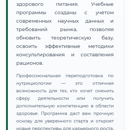
здорового питания. Учебные
программы созданы с учётом
современных научных данных и
требований рынка, позволяя
обновить теоретическую базу,
🚚
Расчет логистики оригиналов:
• Маршрут транзита:
освоить эффективные методики
~2 794 км
• Экспресс-доставка СДЭК / Почтой:
4–6 рабочих дней
консультирования и составления
рационов.
📜 Документы и аккредитация
ФИС ФРДО
Профессиональная переподготовка по
нутрициологии — это отличная
возможность для тех, кто хочет сменить
🔍
Нажмите на документ для увеличения и просмотра
сферу деятельности или получить
дополнительную компетенцию в области
здоровья. Программа даст вам прочную
основу для уверенного старта и откроет
новые перспективы для карьерного роста.