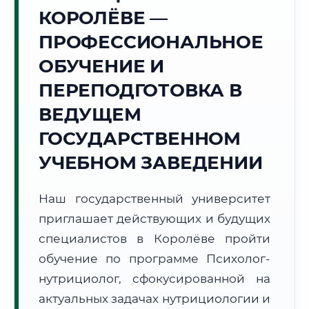
Точное местное время:
КОРОЛЁВЕ —
12:02:12
ПРОФЕССИОНАЛЬНОЕ
Воскресенье, 9 Августа
ОБУЧЕНИЕ И
2026 г.
ПЕРЕПОДГОТОВКА В
+16°C
Погода в г. Королёв:
⛅
,
Переменная облачность
ВЕДУЩЕМ
🌅 Восход:
04:48
🌇 Закат:
20:20
Световой день:
15 ч. 32 мин.
ГОСУДАРСТВЕННОМ
УЧЕБНОМ ЗАВЕДЕНИИ
📍 Региональная справка
г. Королёв
Субъект:
Московская область
Наш государственный университет
Тел. код:
+7 (495/498)
приглашает действующих и будущих
Почтовые индексы:
141070–141080
специалистов в Королёве пройти
Часовой пояс:
МСК (UTC+3)
обучение по программе Психолог-
Формат учебы:
Дистанционно
нутрициолог, сфокусированной на
актуальных задачах нутрициологии и
🗺️ Зона обслуживания: г. Королёв