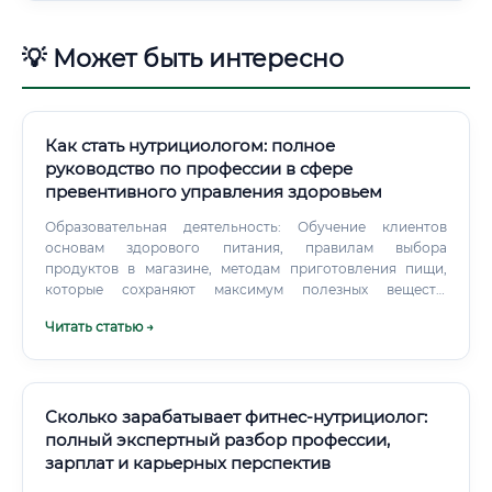
💡 Может быть интересно
Как стать нутрициологом: полное
руководство по профессии в сфере
превентивного управления здоровьем
Образовательная деятельность: Обучение клиентов
основам здорового питания, правилам выбора
продуктов в магазине, методам приготовления пищи,
которые сохраняют максимум полезных веществ.
Психологическая поддержка и мотивация: Помощь в
Читать статью →
формировании здоровых отношений с едой, работа с
расстройствами пищевого поведения на начальном
уровне (в сотрудничестве с психологом), поддержание
мотивации клиента на пути к цели. Ведение
документации: Фиксация данных клиента, отслеживание
Сколько зарабатывает фитнес-нутрициолог:
динамики и прогресса.
полный экспертный разбор профессии,
зарплат и карьерных перспектив