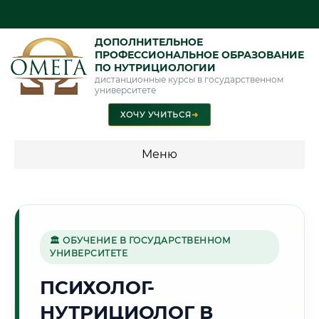
ДОПОЛНИТЕЛЬНОЕ
ПРОФЕССИОНАЛЬНОЕ ОБРАЗОВАНИЕ
ПО НУТРИЦИОЛОГИИ
дистанционные курсы в государственном
университете
ХОЧУ УЧИТЬСЯ
➜
Меню
💰 ПРОГРАММЫ И СТОИМОСТЬ
Стоимость по направлению обучения "Нутрициология"
🏛 ОБУЧЕНИЕ В ГОСУДАРСТВЕННОМ
УНИВЕРСИТЕТЕ
🚀
ПСИХОЛОГ-
НУТРИЦИОЛОГ В
Г. КОРОЛЁВ