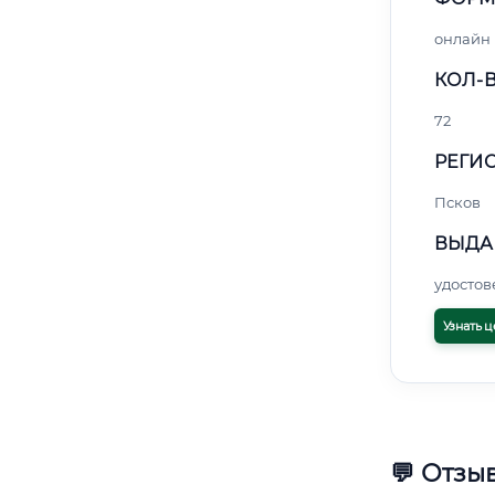
онлайн
КОЛ-В
72
РЕГИО
Псков
ВЫДА
удосто
Узнать ц
💬 Отзы