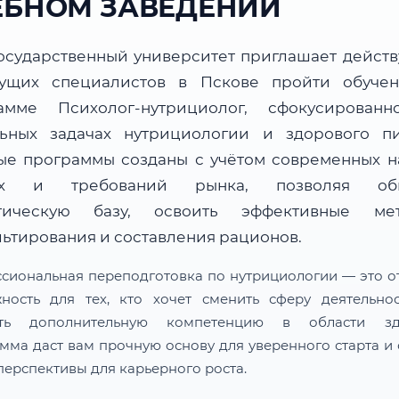
ЕБНОМ ЗАВЕДЕНИИ
осударственный университет приглашает дейст
ущих специалистов в Пскове пройти обуче
амме Психолог-нутрициолог, сфокусирован
льных задачах нутрициологии и здорового пи
ые программы созданы с учётом современных н
ых и требований рынка, позволяя обн
тическую базу, освоить эффективные ме
льтирования и составления рационов.
сиональная переподготовка по нутрициологии — это о
ность для тех, кто хочет сменить сферу деятельно
ить дополнительную компетенцию в области здо
мма даст вам прочную основу для уверенного старта и 
перспективы для карьерного роста.