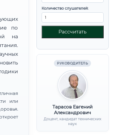
Количество слушателей:
вующих
ние по
Рассчитать
ной на
тания.
аучных
овить
РУКОВОДИТЕЛЬ
тодики
тличная
сти или
Тарасов Евгений
ровья.
Александрович
откроет
Доцент, кандидат технических
наук