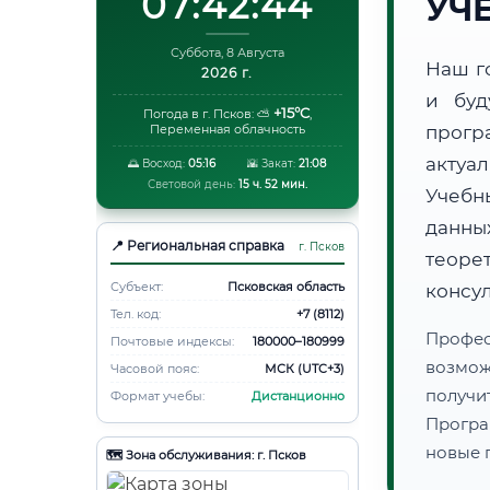
07:42:45
УЧ
Суббота, 8 Августа
Наш г
2026 г.
и буд
+15°C
Погода в г. Псков:
⛅
,
Переменная облачность
прогр
актуа
🌅 Восход:
05:16
🌇 Закат:
21:08
Световой день:
15 ч. 52 мин.
Учебн
данн
📍 Региональная справка
г. Псков
теоре
Субъект:
Псковская область
консу
Тел. код:
+7 (8112)
Профес
Почтовые индексы:
180000–180999
возмож
Часовой пояс:
МСК (UTC+3)
получ
Формат учебы:
Дистанционно
Програ
новые 
🗺️ Зона обслуживания: г. Псков