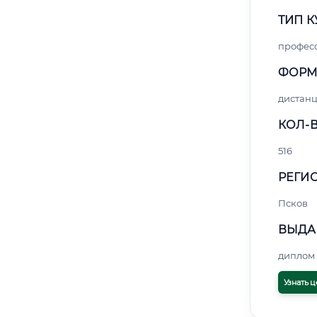
ТИП К
профес
ФОРМ
дистан
КОЛ-В
516
РЕГИО
Псков
ВЫДА
диплом 
Узнать ц