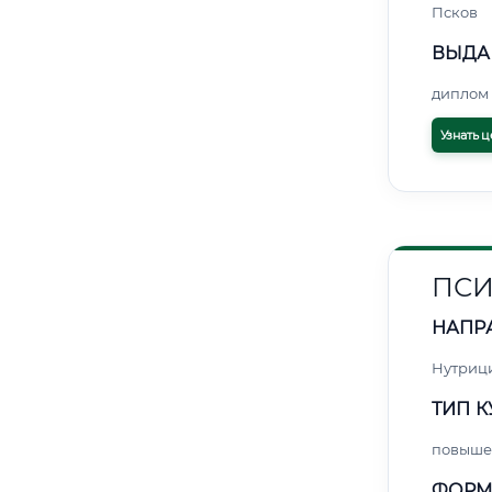
Псков
ВЫДА
диплом 
Узнать ц
ПСИ
НАПР
Нутриц
ТИП К
повыше
ФОРМ