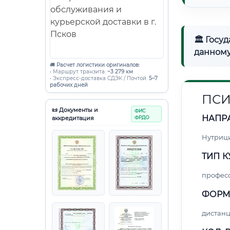
🏛 Госу
данному
🚚
Расчет логистики оригиналов:
• Маршрут транзита:
~3 279 км
• Экспресс-доставка СДЭК / Почтой:
5–7
рабочих дней
ПСИ
📜 Документы и
ФИС
НАПР
аккредитация
ФРДО
Нутриц
ТИП К
профес
ФОРМ
дистан