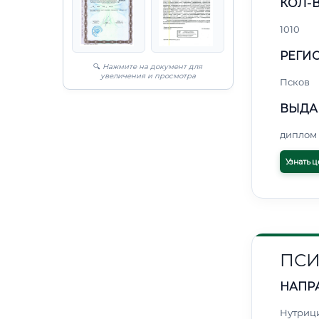
КОЛ-В
1010
РЕГИО
🔍
Нажмите на документ для
увеличения и просмотра
Псков
ВЫДА
диплом 
Узнать ц
ПСИ
НАПР
Нутриц