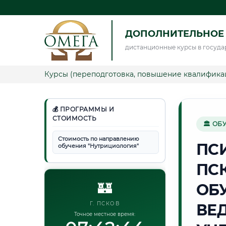
ДОПОЛНИТЕЛЬНОЕ
дистанционные курсы в госуда
Курсы (переподготовка, повышение квалифика
💰 ПРОГРАММЫ И
СТОИМОСТЬ
🏛 ОБ
Стоимость по направлению
ПС
обучения "Нутрициология"
ПС
🏰
ОБ
Г. ПСКОВ
ВЕ
Точное местное время: