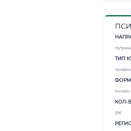
ПСИ
НАПР
Нутриц
ТИП К
профес
ФОРМ
онлайн
КОЛ-В
256
РЕГИО