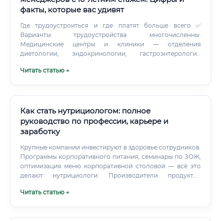
факты, которые вас удивят
Где трудоустроиться и где платят больше всего ✅
Варианты трудоустройства многочисленны:
Медицинские центры и клиники — отделения
диетологии, эндокринологии, гастроэнтерологии
Фитнес-клубы и велнес-центры — позиция
Читать статью →
нутрициолога-консультанта Санатории и спа-курорты —
программы оздоровления и детокса Онлайн-платформы
— Zigmund.Online, Alter, YouTalk и другие Корпоративный
сектор — программы здоровья сотрудников Частная
практика — онлайн и офлайн Образовательные
Как стать нутрициологом: полное
платформы — создание и продажа собственных курсов
руководство по профессии, карьере и
Где платят больше всего: сравнение регионов и
заработку
форматов ⚠️ Ключевой вывод: онлайн-формат полностью
нивелирует региональные ограничения. Специалист из
Крупные компании инвестируют в здоровье сотрудников.
небольшого города, работающий онлайн, может
Программы корпоративного питания, семинары по ЗОЖ,
зарабатывать в разы больше своего коллеги,
оптимизация меню корпоративной столовой — всё это
трудоустроенного в местную клинику.
делают нутрициологи. Производители продуктов
питания нанимают нутрициологов для разработки
Читать статью →
рецептур, маркировки продуктов, создания здоровых
линеек товаров.