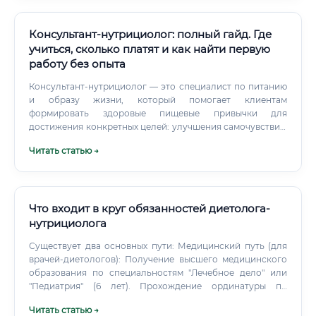
Консультант-нутрициолог: полный гайд. Где
учиться, сколько платят и как найти первую
работу без опыта
Консультант-нутрициолог — это специалист по питанию
и образу жизни, который помогает клиентам
формировать здоровые пищевые привычки для
достижения конкретных целей: улучшения самочувствия,
коррекции веса, повышения уровня энергии или
Читать статью →
профилактики заболеваний, связанных с питанием.
Ключевое отличие нутрициолога от врача-диетолога
заключается в подходе и целевой аудитории.
Что входит в круг обязанностей диетолога-
нутрициолога
Существует два основных пути: Медицинский путь (для
врачей-диетологов): Получение высшего медицинского
образования по специальностям "Лечебное дело" или
"Педиатрия" (6 лет). Прохождение ординатуры по
специальности "Диетология" (2 года). Этот путь долог и
Читать статью →
сложен, но дает право на лечебную деятельность и