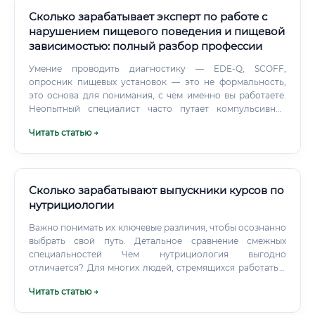
Сколько зарабатывает эксперт по работе с
нарушением пищевого поведения и пищевой
зависимостью: полный разбор профессии
Умение проводить диагностику — EDE-Q, SCOFF,
опросник пищевых установок — это не формальность,
это основа для понимания, с чем именно вы работаете.
Неопытный специалист часто путает компульсивное
переедание с эмоциональным заеданием — а это разные
Читать статью →
состояния с разной логикой работы.
Сколько зарабатывают выпускники курсов по
нутрициологии
Важно понимать их ключевые различия, чтобы осознанно
выбрать свой путь. Детальное сравнение смежных
специальностей Чем нутрициология выгодно
отличается? Для многих людей, стремящихся работать в
сфере здоровья, нутрициология является оптимальной
Читать статью →
точкой входа.