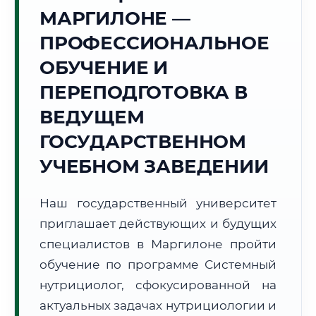
Точное местное время:
МАРГИЛОНЕ —
03:26:50
ПРОФЕССИОНАЛЬНОЕ
Воскресенье, 9 Августа
ОБУЧЕНИЕ И
2026 г.
ПЕРЕПОДГОТОВКА В
🌅 Восход:
--:--
🌇 Закат:
--:--
Световой день:
--
ВЕДУЩЕМ
ГОСУДАРСТВЕННОМ
📍 Региональная справка
г. Маргилон
УЧЕБНОМ ЗАВЕДЕНИИ
Субъект:
Республика Узбекистан
Тел. код:
+998 (7337)
Наш государственный университет
Почтовые индексы:
151100–151120
приглашает действующих и будущих
Часовой пояс:
UTC+5
Формат учебы:
специалистов в Маргилоне пройти
Дистанционно
обучение по программе Системный
нутрициолог, сфокусированной на
📜 Документы и аккредитация
ФИС ФРДО
актуальных задачах нутрициологии и