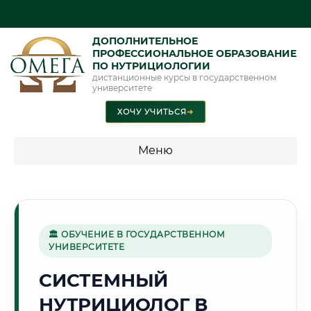
ДОПОЛНИТЕЛЬНОЕ
ПРОФЕССИОНАЛЬНОЕ ОБРАЗОВАНИЕ
ПО НУТРИЦИОЛОГИИ
дистанционные курсы в государственном
университете
ХОЧУ УЧИТЬСЯ
➜
Меню
💰 ПРОГРАММЫ И СТОИМОСТЬ
Стоимость по направлению обучения "Нутрициология"
🏛 ОБУЧЕНИЕ В ГОСУДАРСТВЕННОМ
УНИВЕРСИТЕТЕ
🧵
СИСТЕМНЫЙ
НУТРИЦИОЛОГ В
Г. МАРГИЛОН