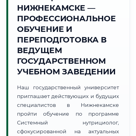
Точное местное время:
НИЖНЕКАМСКЕ —
10:36:50
ПРОФЕССИОНАЛЬНОЕ
Четверг, 6 Августа
ОБУЧЕНИЕ И
2026 г.
ПЕРЕПОДГОТОВКА В
+19°C
Погода в г. Нижнекамск:
⛅
,
Переменная облачность
ВЕДУЩЕМ
🌅 Восход:
03:48
🌇 Закат:
19:29
Световой день:
15 ч. 41 мин.
ГОСУДАРСТВЕННОМ
УЧЕБНОМ ЗАВЕДЕНИИ
📍 Региональная справка
г. Нижнекамск
Субъект:
Республика Татарстан
Наш государственный университет
Тел. код:
+7 (8555)
приглашает действующих и будущих
Почтовые индексы:
423570–423589
специалистов в Нижнекамске
Часовой пояс:
МСК (UTC+3)
пройти обучение по программе
Формат учебы:
Дистанционно
Системный нутрициолог,
сфокусированной на актуальных
🗺️ Зона обслуживания: г. Нижнекамск