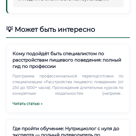
💡 Может быть интересно
Кому подойдёт быть специалистом по
расстройствам пищевого поведения: полный
гид по профессии
Программа профессиональной переподготовки по
специализации «Расстройства пищевого поведения» (от
250 до 1000+ часов). Прохождение длительных курсов по
конкретным модальностям (например,
сертифицированный курс CBT-E от Oxford Centre for
Читать статью →
Research on Eating Disorders or институтов-партнеров).
Набор личной терапии (минимум 50–100 часов для
проработки собственных паттернов).
Где пройти обучение: Нутрициолог с нуля до
эксперта — полный путеводитель по