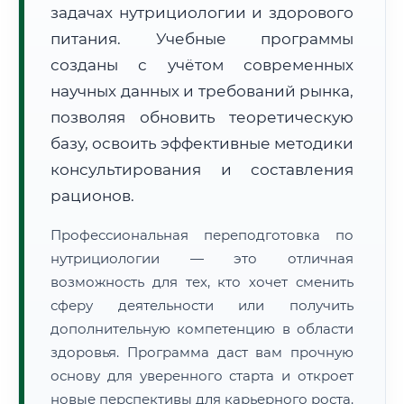
задачах нутрициологии и здорового
питания. Учебные программы
созданы с учётом современных
научных данных и требований рынка,
позволяя обновить теоретическую
🚚
Расчет логистики оригиналов:
• Маршрут транзита:
базу, освоить эффективные методики
~1 953 км
• Экспресс-доставка СДЭК / Почтой:
3–5 рабочих дней
консультирования и составления
рационов.
📜 Документы и аккредитация
ФИС ФРДО
Профессиональная переподготовка по
нутрициологии — это отличная
возможность для тех, кто хочет сменить
🔍
Нажмите на документ для увеличения и просмотра
сферу деятельности или получить
дополнительную компетенцию в области
здоровья. Программа даст вам прочную
основу для уверенного старта и откроет
новые перспективы для карьерного роста.