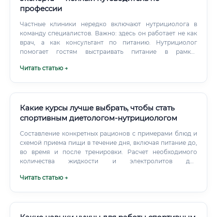
профессии
Частные клиники нередко включают нутрициолога в
команду специалистов. Важно: здесь он работает не как
врач, а как консультант по питанию. Нутрициолог
помогает гостям выстраивать питание в рамках
оздоровительных программ.
Читать статью →
Какие курсы лучше выбрать, чтобы стать
спортивным диетологом-нутрициологом
Составление конкретных рационов с примерами блюд и
схемой приема пищи в течение дня, включая питание до,
во время и после тренировки. Расчет необходимого
количества жидкости и электролитов для
предотвращения обезвоживания и поддержания водно-
Читать статью →
солевого баланса во время нагрузок.