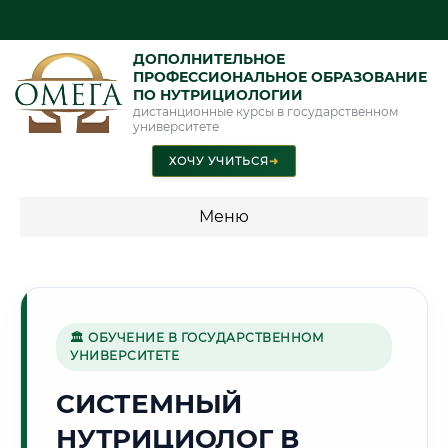
ДОПОЛНИТЕЛЬНОЕ
ПРОФЕССИОНАЛЬНОЕ ОБРАЗОВАНИЕ
ПО НУТРИЦИОЛОГИИ
дистанционные курсы в государственном
университете
ХОЧУ УЧИТЬСЯ
➜
Меню
💰 ПРОГРАММЫ И СТОИМОСТЬ
Стоимость по направлению обучения "Нутрициология"
🏛 ОБУЧЕНИЕ В ГОСУДАРСТВЕННОМ
УНИВЕРСИТЕТЕ
🏭
СИСТЕМНЫЙ
НУТРИЦИОЛОГ В
Г. НИЖНЕКАМСК