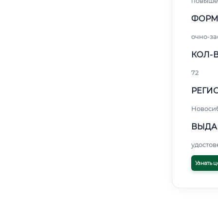
повыше
ФОРМ
очно-за
КОЛ-В
72
РЕГИО
Новоси
ВЫДА
удосто
Узнать ц