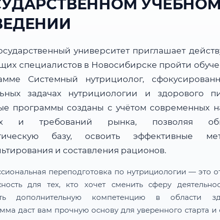
СУДАРСТВЕННОМ УЧЕБНО
ВЕДЕНИИ
осударственный университет приглашает дейст
ущих специалистов в Новосибирске пройти обуче
амме Системный нутрициолог, сфокусирован
льных задачах нутрициологии и здорового пи
ые программы созданы с учётом современных н
ых и требований рынка, позволяя обн
тическую базу, освоить эффективные ме
льтирования и составления рационов.
сиональная переподготовка по нутрициологии — это о
ность для тех, кто хочет сменить сферу деятельно
ить дополнительную компетенцию в области здо
мма даст вам прочную основу для уверенного старта и 