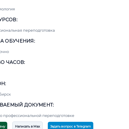
иология
УРСОВ:
сиональная переподготовка
А ОБУЧЕНИЯ:
очно
О ЧАСОВ:
Н:
бирск
ВАЕМЫЙ ДОКУМЕНТ:
о профессиональной переподготовке
ену
Написать в Max
Задать вопрос в Telegram