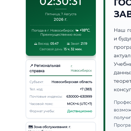
02:30:32
ГО
ЗА
Пятница, 7 Августа
2026 г.
Наш г
+18°C
Погода в г. Новосибирск:
🌤️
,
Преимущественно ясно
и буд
🌅 Восход:
05:47
🌇 Закат:
21:19
прогр
Световой день:
15 ч. 32 мин.
актуа
Учебн
📍 Региональная
г.
справка
Новосибирск
данн
теоре
Субъект:
Новосибирская область
консу
Тел. код:
+7 (383)
Почтовые индексы:
630000–630999
Профес
Часовой пояс:
МСК+4 (UTC+7)
возмож
Формат учебы:
Дистанционно
получ
Програ
🗺️ Зона обслуживания: г.