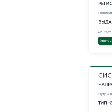
РЕГИО
Новоси
ВЫДА
диплом 
Узнать ц
СИС
НАПР
Нутриц
ТИП К