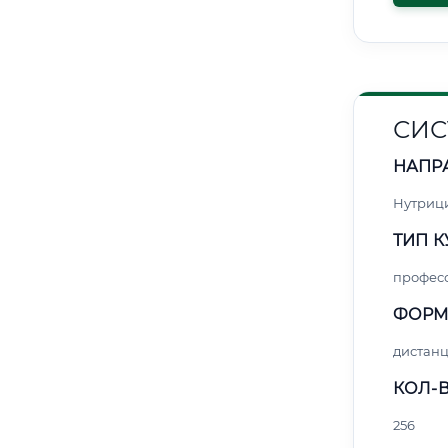
СИС
НАПР
Нутриц
ТИП К
профес
ФОРМ
дистан
КОЛ-В
256