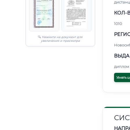
дистан
КОЛ-В
1010
РЕГИО
🔍
Нажмите на документ для
увеличения и просмотра
Новоси
ВЫДА
диплом 
Узнать ц
СИС
НАПР