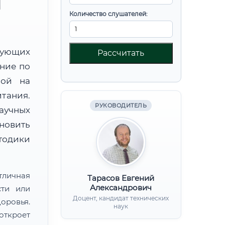
М
Количество слушателей:
вующих
Рассчитать
ние по
ной на
тания.
РУКОВОДИТЕЛЬ
аучных
овить
тодики
тличная
Тарасов Евгений
Александрович
сти или
Доцент, кандидат технических
ровья.
наук
откроет