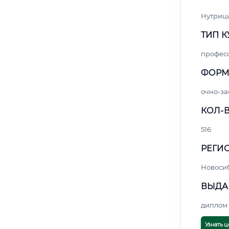
Нутриц
ТИП К
профес
ФОРМ
очно-за
КОЛ-В
516
РЕГИО
Новоси
ВЫДА
диплом 
Узнать ц