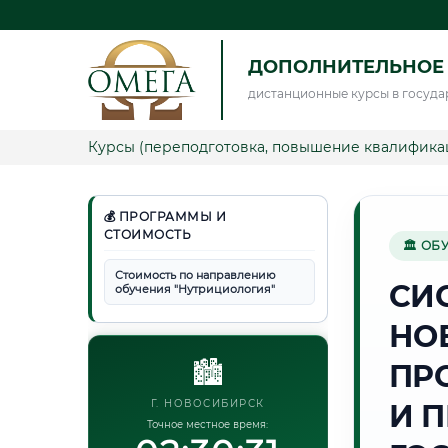
ДОПОЛНИТЕЛЬНОЕ
дистанционные курсы в госуда
Курсы (переподготовка, повышение квалифика
💰 ПРОГРАММЫ И
СТОИМОСТЬ
🏛 ОБ
Стоимость по направлению
СИ
обучения "Нутрициология"
НО
🏙️
ПР
Г. НОВОСИБИРСК
И 
Точное местное время: