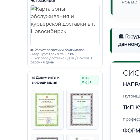
Новосибирск
новые 
🏛 Госу
данному
🚚
Расчет логистики оригиналов:
• Маршрут транзита:
~2 км
• Экспресс-доставка СДЭК / Почтой:
1
рабочий день
СИС
📜 Документы и
ФИС
аккредитация
ФРДО
НАПР
Нутриц
ТИП К
профес
ФОРМ