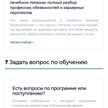
лечебном питании: полный разбор
профессии, обязанностей и карьерных
перспектив
Что такое нутрициология в лечебном питании
Нутрициология — это наука о питании, которая изучает,
как еда влияет на здоровье человека, его обмен веществ,
иммунитет, работу органов и систем организма. Но когда
речь заходит о лечебном питании, эта дисциплина
Читать статью →
выходит на совершенно новый уровень: здесь питание
становится полноценным инструментом лечения и
восстановления здоровья. Специалист по
нутрициологии в лечебном питании — это
❓ Задать вопрос по обучению
профессионал, который разрабатывает
персонализированные диетические программы для
людей с различными заболеваниями.
Есть вопросы по программе или
поступлению?
Оставьте сообщение — методист приемной
комиссии ответит вам в ближайшее время.