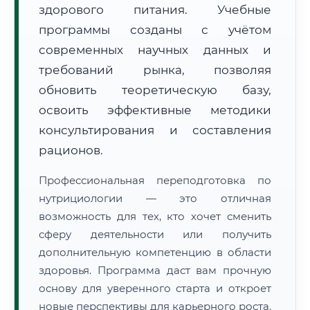
здорового питания. Учебные
программы созданы с учётом
современных научных данных и
требований рынка, позволяя
обновить теоретическую базу,
🚚
Расчет логистики оригиналов:
• Маршрут транзита:
освоить эффективные методики
~1 714 км
• Экспресс-доставка СДЭК / Почтой:
2–3 рабочих дня
консультирования и составления
рационов.
📜 Документы и аккредитация
ФИС ФРДО
Профессиональная переподготовка по
нутрициологии — это отличная
возможность для тех, кто хочет сменить
🔍
Нажмите на документ для увеличения и просмотра
сферу деятельности или получить
дополнительную компетенцию в области
здоровья. Программа даст вам прочную
основу для уверенного старта и откроет
новые перспективы для карьерного роста.