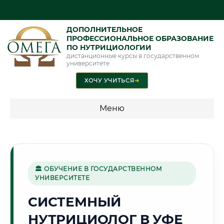
ДОПОЛНИТЕЛЬНОЕ
ПРОФЕССИОНАЛЬНОЕ ОБРАЗОВАНИЕ
ПО НУТРИЦИОЛОГИИ
дистанционные курсы в государственном
университете
ХОЧУ УЧИТЬСЯ
➜
Меню
💰 ПРОГРАММЫ И СТОИМОСТЬ
Стоимость по направлению обучения "Нутрициология"
🏛 ОБУЧЕНИЕ В ГОСУДАРСТВЕННОМ
УНИВЕРСИТЕТЕ
🌿
СИСТЕМНЫЙ
НУТРИЦИОЛОГ В УФЕ
Г. УФА