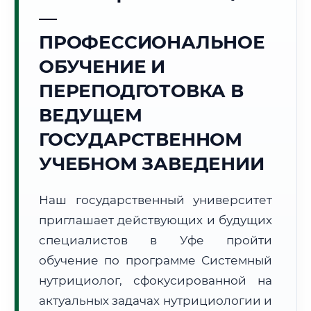
Точное местное время:
—
09:55:27
ПРОФЕССИОНАЛЬНОЕ
Воскресенье, 9 Августа
ОБУЧЕНИЕ И
2026 г.
ПЕРЕПОДГОТОВКА В
+20°C
Погода в г. Уфа:
🌫️
,
Туман
ВЕДУЩЕМ
🌅 Восход:
05:40
🌇 Закат:
21:02
Световой день:
15 ч. 22 мин.
ГОСУДАРСТВЕННОМ
УЧЕБНОМ ЗАВЕДЕНИИ
📍 Региональная справка
г. Уфа
Субъект:
Республика Башкортостан
Наш государственный университет
Тел. код:
+7 (347)
приглашает действующих и будущих
Почтовые индексы:
450000–450999
специалистов в Уфе пройти
Часовой пояс:
МСК+2 (UTC+5)
обучение по программе Системный
Формат учебы:
Дистанционно
нутрициолог, сфокусированной на
актуальных задачах нутрициологии и
🗺️ Зона обслуживания: г. Уфа