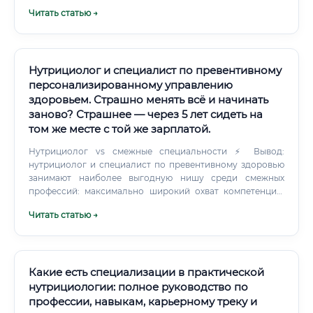
клиента, поставленные цели, разработанная стратегия, и,
Читать статью →
самое главное, — результат. Фото "до/после", отзывы,
графики динамики веса или спортивных показателей
станут вашим главным активом.
Нутрициолог и специалист по превентивному
персонализированному управлению
здоровьем. Страшно менять всё и начинать
заново? Страшнее — через 5 лет сидеть на
том же месте с той же зарплатой.
Нутрициолог vs смежные специальности ⚡ Вывод:
нутрициолог и специалист по превентивному здоровью
занимают наиболее выгодную нишу среди смежных
профессий: максимально широкий охват компетенций,
высокий потолок дохода, свобода формата работы и
Читать статью →
стремительно растущий спрос. Почему нутрициология
лучше других смежных профессий здоровья
Востребованность профессии сейчас и в будущем 🔺 По
данным мировых аналитических агентств, рынок
превентивной медицины и персонализированного
Какие есть специализации в практической
здравоохранения является одним из самых
нутрициологии: полное руководство по
быстрорастущих в мире. К 2030 году его объём может
профессии, навыкам, карьерному треку и
превысить 700 млрд долларов.