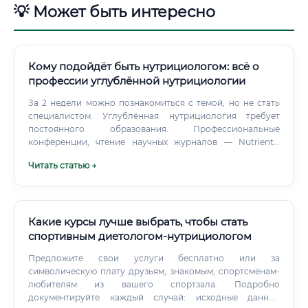
💡 Может быть интересно
Кому подойдёт быть нутрициологом: всё о
профессии углублённой нутрициологии
За 2 недели можно познакомиться с темой, но не стать
специалистом. Углублённая нутрициология требует
постоянного образования. Профессиональные
конференции, чтение научных журналов — Nutrients,
Journal of Nutrition, Cell Metabolism — международные
Читать статью →
мастер-классы.
Какие курсы лучше выбрать, чтобы стать
спортивным диетологом-нутрициологом
Предложите свои услуги бесплатно или за
символическую плату друзьям, знакомым, спортсменам-
любителям из вашего спортзала. Подробно
документируйте каждый случай: исходные данные