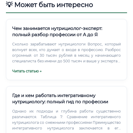
💡 Может быть интересно
Чем занимается нутрициолог-эксперт:
полный разбор профессии от А до Я
Сколько зарабатывают нутрициологи Вопрос, который
волнует всех, кто думает о входе в профессию. Разброс
огромный: от 30 тысяч рублей в месяц у начинающего
специалиста без имени до 500 тысяч и выше у эксперта с
сильным личным брендом. Наёмный сотрудник в
Читать статью →
клинике получает стабильно, но потолок ниже.
Где и кем работать интегративному
нутрициологу: полный гид по профессии
Однако их подходы и глубина работы существенно
различаются. Таблица 7: Сравнение интегративного
нутрициолога со смежными профессиями Преимущество
интегративного нутрициолога заключается в его