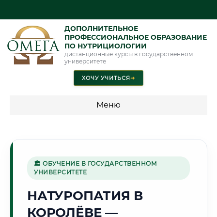
ДОПОЛНИТЕЛЬНОЕ
ПРОФЕССИОНАЛЬНОЕ ОБРАЗОВАНИЕ
ПО НУТРИЦИОЛОГИИ
дистанционные курсы в государственном
университете
ХОЧУ УЧИТЬСЯ
➜
Меню
💰 ПРОГРАММЫ И СТОИМОСТЬ
Стоимость по направлению обучения "Нутрициология"
🏛 ОБУЧЕНИЕ В ГОСУДАРСТВЕННОМ
УНИВЕРСИТЕТЕ
🚀
НАТУРОПАТИЯ В
КОРОЛЁВЕ —
Г. КОРОЛЁВ