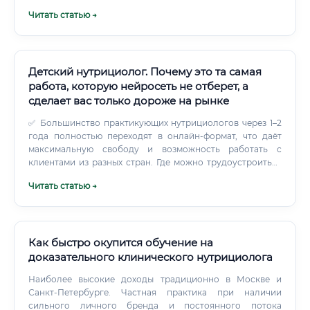
✅ Проводит первичную консультацию и собирает
Читать статью →
пищевой анамнез ✅ Анализирует дневник питания
клиента ✅ Составляет персональный рацион с учётом
целей, образа жизни и ограничений ✅ Объясняет
принципы работы нутриентов — белков, жиров,
углеводов, микроэлементов ✅ Помогает
Детский нутрициолог. Почему это та самая
скорректировать пищевое поведение ✅ Рекомендует
работа, которую нейросеть не отберет, а
нутрицевтики и БАДы (в пределах своей компетенции) ✅
сделает вас только дороже на рынке
Ведёт клиента в динамике, отслеживает результат ✅
Разрабатывает образовательные программы и курсы по
✅ Большинство практикующих нутрициологов через 1–2
питанию ✅ Пишет статьи, ведёт блог, выступает
года полностью переходят в онлайн-формат, что даёт
экспертом в медиа Отдельная и очень важная часть
максимальную свободу и возможность работать с
работы — просветительская. Нутрициолог объясняет
клиентами из разных стран. Где можно трудоустроиться
людям, что еда — это не враг и не лекарство в прямом
Рынок труда для детских нутрициологов значительно
Читать статью →
смысле слова.
шире, чем кажется на первый взгляд.
Как быстро окупится обучение на
доказательного клинического нутрициолога
Наиболее высокие доходы традиционно в Москве и
Санкт-Петербурге. Частная практика при наличии
сильного личного бренда и постоянного потока