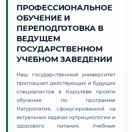
Точное местное время:
ПРОФЕССИОНАЛЬНОЕ
10:39:07
ОБУЧЕНИЕ И
Понедельник, 10 Августа
ПЕРЕПОДГОТОВКА В
2026 г.
ВЕДУЩЕМ
+17°C
Погода в г. Королёв:
☀️
,
Ясно
ГОСУДАРСТВЕННОМ
🌅 Восход:
04:50
🌇 Закат:
20:17
Световой день:
15 ч. 27 мин.
УЧЕБНОМ ЗАВЕДЕНИИ
📍 Региональная справка
г. Королёв
Наш государственный университет
Субъект:
Московская область
приглашает действующих и будущих
Тел. код:
+7 (495/498)
специалистов в Королёве пройти
Почтовые индексы:
141070–141080
обучение по программе
Часовой пояс:
МСК (UTC+3)
Натуропатия, сфокусированной на
Формат учебы:
Дистанционно
актуальных задачах нутрициологии и
здорового питания. Учебные
🗺️ Зона обслуживания: г. Королёв