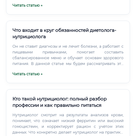
комплексном, системном видении. Он объединяет знания
Читать статью →
о питании (как диетолог), понимание биохимических
процессов, умение мотивировать (как коуч) и
нацеленность на превенцию, что позволяет не просто
снять симптомы, а кардинально улучшить качество
жизни клиента.
Что входит в круг обязанностей диетолога-
нутрициолога
Он не ставит диагнозы и не лечит болезни, а работает с
пищевыми привычками, помогает составить
сбалансированное меню и обучает основам здорового
питания. В данной статье мы будем рассматривать эти
две роли в совокупности как "диетолог-нутрициолог",
Читать статью →
подразумевая специалиста по питанию в широком
смысле, но делая акценты на различиях там, где это
необходимо. Ключевые обязанности специалиста Круг
обязанностей диетолога-нутрициолога обширен и
зависит от места работы и квалификации.
Кто такой нутрициолог: полный разбор
профессии и как правильно питаться
Нутрициолог смотрит на результаты анализов крови,
понимает, что означает низкий ферритин или высокий
гомоцистеин, и корректирует рацион с учётом этих
данных. Что конкретно делает нутрициолог на практике: