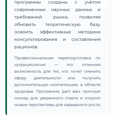
программы созданы с учётом
современных научных данных и
требований рынка, позволяя
обновить теоретическую базу,
освоить эффективные методики
🚚
Расчет логистики оригиналов:
консультирования и составления
• Маршрут транзита:
~2 794 км
• Экспресс-доставка СДЭК / Почтой:
4–6 рабочих дней
рационов.
📜 Документы и аккредитация
ФИС ФРДО
Профессиональная переподготовка по
нутрициологии — это отличная
возможность для тех, кто хочет сменить
сферу деятельности или получить
🔍
Нажмите на документ для увеличения и просмотра
дополнительную компетенцию в области
здоровья. Программа даст вам прочную
основу для уверенного старта и откроет
новые перспективы для карьерного роста.