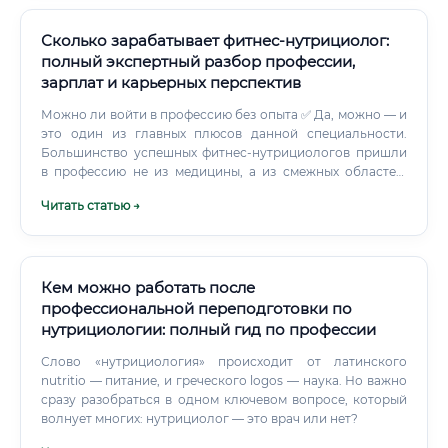
Сколько зарабатывает фитнес-нутрициолог:
полный экспертный разбор профессии,
зарплат и карьерных перспектив
Можно ли войти в профессию без опыта ✅ Да, можно — и
это один из главных плюсов данной специальности.
Большинство успешных фитнес-нутрициологов пришли
в профессию не из медицины, а из смежных областей:
Бывшие персональные тренеры, освоившие
Читать статью →
нутрициологию Люди, изменившие собственное тело и
решившие помогать другим Специалисты из других
отраслей (IT, маркетинг, педагогика), увлечённые
здоровьем Мамы в декрете, ищущие новую профессию с
гибким графиком ⚠️ При этом важно: отсутствие
Кем можно работать после
медицинского образования не означает отсутствие
профессиональной переподготовки по
ответственности. Специалист обязан чётко понимать
нутрициологии: полный гид по профессии
границы своих компетенций и при необходимости
направлять клиента к врачу.
Слово «нутрициология» происходит от латинского
nutritio — питание, и греческого logos — наука. Но важно
сразу разобраться в одном ключевом вопросе, который
волнует многих: нутрициолог — это врач или нет?