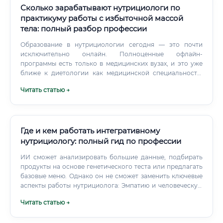
Сколько зарабатывают нутрициологи по
практикуму работы с избыточной массой
тела: полный разбор профессии
Образование в нутрициологии сегодня — это почти
исключительно онлайн. Полноценные офлайн-
программы есть только в медицинских вузах, и это уже
ближе к диетологии как медицинской специальности.
Практикум по нутрициологии с фокусом на работу с
Читать статью →
избыточной массой тела — это узкоспециализированный
формат обучения.
Где и кем работать интегративному
нутрициологу: полный гид по профессии
ИИ сможет анализировать большие данные, подбирать
продукты на основе генетического теста или предлагать
базовые меню. Однако он не сможет заменить ключевые
аспекты работы нутрициолога: Эмпатию и человеческую
поддержку: Построение доверительных отношений с
Читать статью →
клиентом, мотивация на сложных этапах.