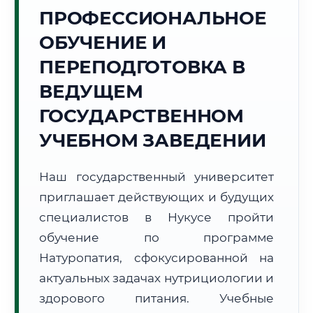
Точное местное время:
ПРОФЕССИОНАЛЬНОЕ
11:15:45
ОБУЧЕНИЕ И
Четверг, 6 Августа
ПЕРЕПОДГОТОВКА В
2026 г.
ВЕДУЩЕМ
+25°C
Погода в г. Нукус:
☁️
,
Пасмурно
ГОСУДАРСТВЕННОМ
🌅 Восход:
05:59
🌇 Закат:
20:15
Световой день:
14 ч. 16 мин.
УЧЕБНОМ ЗАВЕДЕНИИ
📍 Региональная справка
г. Нукус
Наш государственный университет
Субъект:
Республика Узбекистан
приглашает действующих и будущих
Тел. код:
+998 (61)
специалистов в Нукусе пройти
Почтовые индексы:
230100–230120
обучение по программе
Часовой пояс:
UTC+5
Натуропатия, сфокусированной на
Формат учебы:
Дистанционно
актуальных задачах нутрициологии и
здорового питания. Учебные
🗺️ Зона обслуживания: г. Нукус