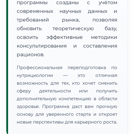
программы созданы с учётом
современных научных данных и
требований рынка, позволяя
обновить теоретическую базу,
освоить эффективные методики
🚚
Расчет логистики оригиналов:
консультирования и составления
• Маршрут транзита:
~2 191 км
• Экспресс-доставка СДЭК / Почтой:
3–5 рабочих дней
рационов.
📜 Документы и аккредитация
ФИС ФРДО
Профессиональная переподготовка по
нутрициологии — это отличная
возможность для тех, кто хочет сменить
сферу деятельности или получить
🔍
Нажмите на документ для увеличения и просмотра
дополнительную компетенцию в области
здоровья. Программа даст вам прочную
основу для уверенного старта и откроет
новые перспективы для карьерного роста.