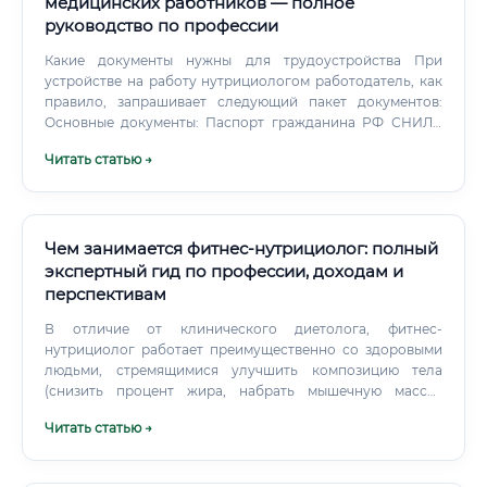
медицинских работников — полное
руководство по профессии
Какие документы нужны для трудоустройства При
устройстве на работу нутрициологом работодатель, как
правило, запрашивает следующий пакет документов:
Основные документы: Паспорт гражданина РФ СНИЛС
ИНН Трудовая книжка (или сведения о трудовой
Читать статью →
деятельности по форме СТД-Р) Образовательные
документы: Диплом об основном высшем или среднем
медицинском образовании Диплом о профессиональной
переподготовке по нутрициологии — обязательно
Сертификаты о прохождении курсов повышения
Чем занимается фитнес-нутрициолог: полный
квалификации Сертификат специалиста или
экспертный гид по профессии, доходам и
свидетельство об аккредитации (для врачей —
перспективам
обязательно) Медицинские документы: Медицинская
книжка с актуальными отметками о прохождении
В отличие от клинического диетолога, фитнес-
медосмотра Справка об отсутствии судимости (для
нутрициолог работает преимущественно со здоровыми
работы с детьми и в медицинских учреждениях)
людьми, стремящимися улучшить композицию тела
Дополнительные документы (в зависимости от места
(снизить процент жира, набрать мышечную массу),
работы): Портфолио с кейсами Рекомендательные
повысить выносливость, силовые показатели или просто
Читать статью →
письма от предыдущих работодателей Документы о
сформировать здоровые пищевые привычки. Основная
членстве в профессиональных ассоциациях (например,
ценность этого специалиста заключается в научном, но
Национальная ассоциация диетологов и нутрициологов)
при этом практико-ориентированном подходе. Он не