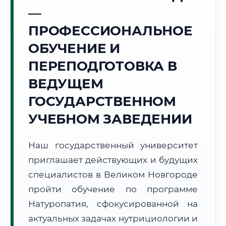
Точное местное время:
—
10:10:21
ПРОФЕССИОНАЛЬНОЕ
Воскресенье, 9 Августа
ОБУЧЕНИЕ И
2026 г.
ПЕРЕПОДГОТОВКА В
+13°C
Погода в г. Великий Новгород:
☀️
,
Ясно
ВЕДУЩЕМ
🌅 Восход:
05:02
🌇 Закат:
20:57
Световой день:
15 ч. 55 мин.
ГОСУДАРСТВЕННОМ
УЧЕБНОМ ЗАВЕДЕНИИ
📍 Региональная справка
г. Великий Новгород
Субъект:
Новгородская область
Наш государственный университет
Тел. код:
+7 (8162)
приглашает действующих и будущих
Почтовые индексы:
173000–173999
специалистов в Великом Новгороде
Часовой пояс:
МСК (UTC+3)
пройти обучение по программе
Формат учебы:
Дистанционно
Натуропатия, сфокусированной на
актуальных задачах нутрициологии и
🗺️ Зона обслуживания: г. Великий Новгород