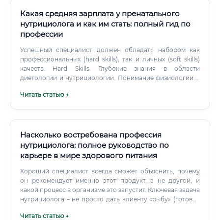
Если вы открываете частную практику как
просто дает общие рекомендации в стиле «ешьте меньше
индивидуальный предприниматель, дополнительно
мучного и сладкого», а создает комплексную,
Какая средняя зарплата у пренатального
потребуется: Свидетельство о регистрации ИП Лицензия
сбалансированную и, что немаловажно, комфортную для
нутрициолога и как им стать: полный гид по
на медицинскую деятельность (если планируете
клиента систему питания, учитывая его образ жизни,
профессии
проводить медицинские консультации, а не только
вкусовые предпочтения, уровень физической активности,
нутрициологические) Важный нюанс:
бюджет и цели.
Успешный специалист должен обладать набором как
нутрициологическая деятельность в чистом виде не
профессиональных (hard skills), так и личных (soft skills)
требует медицинской лицензии, однако если вы
качеств. Hard Skills: Глубокие знания в области
позиционируете себя как врач и проводите медицинские
диетологии и нутрициологии. Понимание физиологии и
консультации — лицензирование обязательно. Чётко
биохимии беременности, родов и лактации.
Читать статью →
разграничивайте нутрициологическую консультацию и
медицинскую помощь.
Насколько востребована профессия
нутрициолога: полное руководство по
карьере в мире здорового питания
Хороший специалист всегда сможет объяснить, почему
он рекомендует именно этот продукт, а не другой, и
какой процесс в организме это запустит. Ключевая задача
нутрициолога – не просто дать клиенту «рыбу» (готовое
меню), но и вручить «удочку» (знания).
Читать статью →