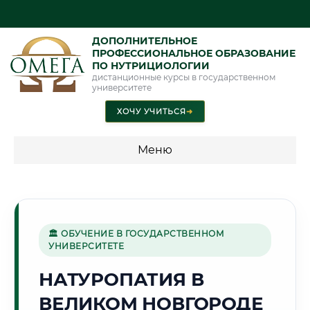
ДОПОЛНИТЕЛЬНОЕ
ПРОФЕССИОНАЛЬНОЕ ОБРАЗОВАНИЕ
ПО НУТРИЦИОЛОГИИ
дистанционные курсы в государственном
университете
ХОЧУ УЧИТЬСЯ
➜
Меню
💰 ПРОГРАММЫ И СТОИМОСТЬ
Стоимость по направлению обучения "Нутрициология"
🏛 ОБУЧЕНИЕ В ГОСУДАРСТВЕННОМ
УНИВЕРСИТЕТЕ
🏰
НАТУРОПАТИЯ В
ВЕЛИКОМ НОВГОРОДЕ
Г. ВЕЛИКИЙ НОВГОРОД