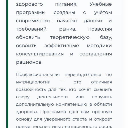
здорового питания. Учебные
программы созданы с учётом
современных научных данных и
требований рынка, позволяя
обновить теоретическую базу,
🚚
Расчет логистики оригиналов:
• Маршрут транзита:
освоить эффективные методики
~3 092 км
• Экспресс-доставка СДЭК / Почтой:
4–6 рабочих дней
консультирования и составления
рационов.
📜 Документы и аккредитация
ФИС ФРДО
Профессиональная переподготовка по
нутрициологии — это отличная
возможность для тех, кто хочет сменить
🔍
Нажмите на документ для увеличения и просмотра
сферу деятельности или получить
дополнительную компетенцию в области
здоровья. Программа даст вам прочную
основу для уверенного старта и откроет
новые перспективы для карьерного роста.