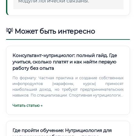
модули логически связаны.
💡 Может быть интересно
Консультант-нутрициолог: полный гайд. Где
учиться, сколько платят и как найти первую
работу без опыта
По формату: Частная практика и создание собственных
инфопродуктов (марафоны, курсы) приносят
наибольший доход, но требуют предпринимательских
навыков. По специализации: Спортивная нутрициология,
работа с беременными и детьми, anti-age нутрициология
Читать статью →
— востребованные и высокооплачиваемые ниши.
Где пройти обучение: Нутрициология для