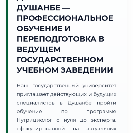
Точное местное время:
ДУШАНБЕ —
21:06:17
ПРОФЕССИОНАЛЬНОЕ
Четверг, 6 Августа
ОБУЧЕНИЕ И
2026 г.
ПЕРЕПОДГОТОВКА В
+28°C
Погода в г. Душанбе:
☀️
,
Ясно
ВЕДУЩЕМ
🌅 Восход:
05:31
🌇 Закат:
19:30
Световой день:
13 ч. 59 мин.
ГОСУДАРСТВЕННОМ
УЧЕБНОМ ЗАВЕДЕНИИ
📍 Региональная справка
г. Душанбе
Субъект:
Республика Таджикистан
Наш государственный университет
Тел. код:
+992 (37)
приглашает действующих и будущих
Почтовые индексы:
734000–734065
специалистов в Душанбе пройти
Часовой пояс:
UTC+5
обучение по программе
Формат учебы:
Дистанционно
Нутрициолог с нуля до эксперта,
сфокусированной на актуальных
🗺️ Зона обслуживания: г. Душанбе