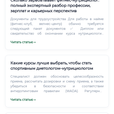
Сколько зарабатывает фитнес-нутрициолог:
полный экспертный разбор профессии,
зарплат и карьерных перспектив
Документы для трудоустройства Для работы в найме
(фитнес-клуб, велнес-центр) обычно требуется
следующий пакет документов: ✅ Диплом или
свидетельство об окончании курса нутрициологии
(желательно с государственной аккредитацией) ✅
Читать статью →
Удостоверение о повышении квалификации или
профессиональной переподготовке (если есть базовое
медицинское или биологическое образование) ✅
Санитарная книжка (в ряде организаций) ✅ Портфолио с
кейсами клиентов ✅ Рекомендательные письма
Какие курсы лучше выбрать, чтобы стать
(опционально, но желательно) ✅ Для самозанятой
спортивным диетологом-нутрициологом
деятельности — регистрация в качестве самозанятого
Специалист должен обосновать целесообразность
или ИП ⚠️ При работе с клиентами в частной практике
приема, рассчитать дозировки и схему приема, а также
крайне рекомендуется заключать договор об оказании
убедиться в безопасности и соответствии
услуг — это защищает как специалиста, так и клиента.
антидопинговым правилам (WADA). Регулярное
Сколько зарабатывают выпускники курсов Это вопрос,
отслеживание прогресса атлета: контроль веса, состава
который волнует большинство потенциальных
Читать статью →
тела, самочувствия и спортивных результатов.
студентов.