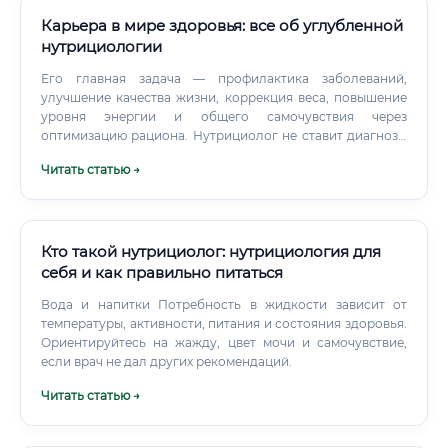
Карьера в мире здоровья: все об углубленной
нутрициологии
Его главная задача — профилактика заболеваний,
улучшение качества жизни, коррекция веса, повышение
уровня энергии и общего самочувствия через
оптимизацию рациона. Нутрициолог не ставит диагнозы
и не лечит болезни, он помогает организму восстановить
Читать статью →
и поддерживать здоровье с помощью питания.
Кто такой нутрициолог: нутрициология для
себя и как правильно питаться
Вода и напитки Потребность в жидкости зависит от
температуры, активности, питания и состояния здоровья.
Ориентируйтесь на жажду, цвет мочи и самочувствие,
если врач не дал других рекомендаций.
Читать статью →