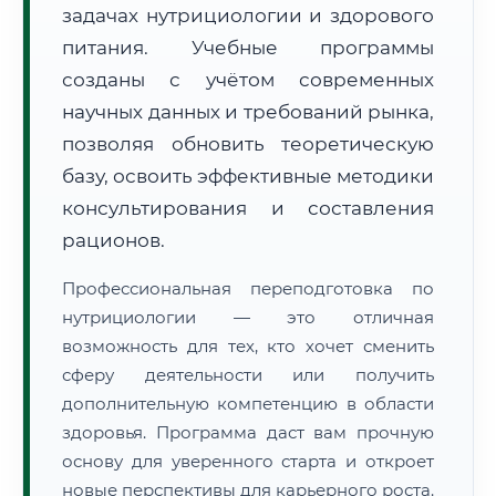
задачах нутрициологии и здорового
питания. Учебные программы
созданы с учётом современных
научных данных и требований рынка,
позволяя обновить теоретическую
🚚
Расчет логистики оригиналов:
• Маршрут транзита:
базу, освоить эффективные методики
~2 119 км
• Экспресс-доставка СДЭК / Почтой:
3–5 рабочих дней
консультирования и составления
рационов.
📜 Документы и аккредитация
ФИС ФРДО
Профессиональная переподготовка по
нутрициологии — это отличная
возможность для тех, кто хочет сменить
🔍
Нажмите на документ для увеличения и просмотра
сферу деятельности или получить
дополнительную компетенцию в области
здоровья. Программа даст вам прочную
основу для уверенного старта и откроет
новые перспективы для карьерного роста.