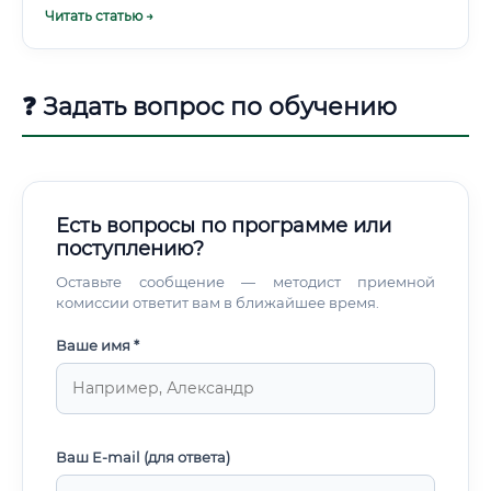
Читать статью →
состава. Сколько зарабатывает нутрициолог: таблица
зарплат Доходы нутрициолога очень сильно зависят от
региона, формата работы, опыта и специализации.
❓ Задать вопрос по обучению
Есть вопросы по программе или
поступлению?
Оставьте сообщение — методист приемной
комиссии ответит вам в ближайшее время.
Ваше имя *
Ваш E-mail (для ответа)