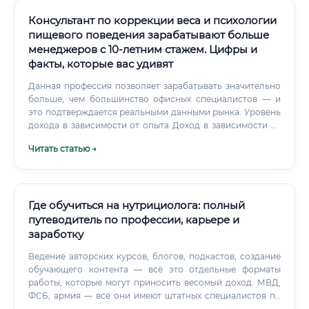
Консультант по коррекции веса и психологии
пищевого поведения зарабатывают больше
менеджеров с 10-летним стажем. Цифры и
факты, которые вас удивят
Данная профессия позволяет зарабатывать значительно
больше, чем большинство офисных специалистов — и
это подтверждается реальными данными рынка. Уровень
дохода в зависимости от опыта Доход в зависимости от
формата работы 🌟 Для сравнения: средняя зарплата
Читать статью →
менеджера по продажам с 10-летним стажем в России
составляет 70 000–100 000 рублей в месяц.
Где обучиться на нутрициолога: полный
путеводитель по профессии, карьере и
заработку
Ведение авторских курсов, блогов, подкастов, создание
обучающего контента — всё это отдельные форматы
работы, которые могут приносить весомый доход. МВД,
ФСБ, армия — все они имеют штатных специалистов по
питанию, которые разрабатывают рационы для личного