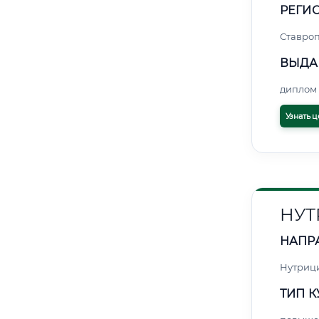
РЕГИО
Ставро
ВЫДА
диплом 
Узнать ц
НУТ
НАПР
Нутриц
ТИП К