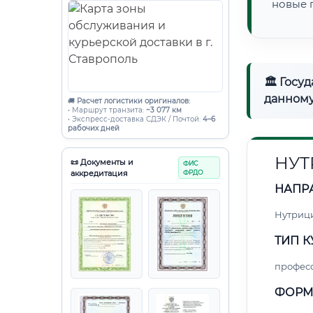
новые 
🏛 Госу
данному
🚚
Расчет логистики оригиналов:
• Маршрут транзита:
~3 077 км
• Экспресс-доставка СДЭК / Почтой:
4–6
рабочих дней
НУТ
📜 Документы и
ФИС
аккредитация
ФРДО
НАПР
Нутриц
ТИП К
профес
ФОРМ