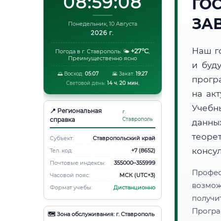
08:59:09
ГО
ЗА
Понедельник, 10 Августа
2026 г.
Наш г
+27°C
Погода в г. Ставрополь:
🌤️
,
Преимущественно ясно
и буд
🌅 Восход:
05:07
🌇 Закат:
19:27
прогр
Световой день:
14 ч. 20 мин.
на ак
Учебн
📍 Региональная
г.
справка
Ставрополь
данн
теоре
Субъект:
Ставропольский край
консу
Тел. код:
+7 (8652)
Почтовые индексы:
355000–355999
Профес
Часовой пояс:
МСК (UTC+3)
возмож
Формат учебы:
Дистанционно
получ
Програ
🗺️ Зона обслуживания: г. Ставрополь