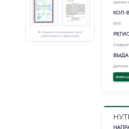
заочно 
КОЛ-В
1010
🔍
Нажмите на документ для
РЕГИО
увеличения и просмотра
Ставро
ВЫДА
диплом 
Узнать ц
НУТ
НАПР