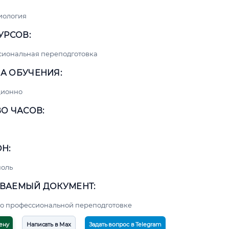
иология
УРСОВ:
сиональная переподготовка
А ОБУЧЕНИЯ:
ционно
О ЧАСОВ:
Н:
поль
ВАЕМЫЙ ДОКУМЕНТ:
о профессиональной переподготовке
ену
Написать в Max
Задать вопрос в Telegram