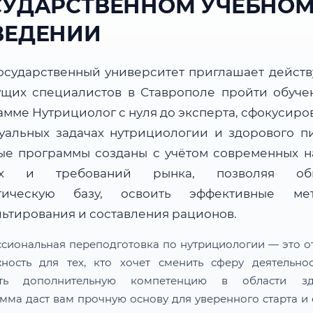
СУДАРСТВЕННОМ УЧЕБНО
ВЕДЕНИИ
осударственный университет приглашает дейст
ущих специалистов в Ставрополе пройти обуче
амме Нутрициолог с нуля до эксперта, сфокусиро
туальных задачах нутрициологии и здорового пи
ые программы созданы с учётом современных н
ых и требований рынка, позволяя обн
тическую базу, освоить эффективные ме
льтирования и составления рационов.
сиональная переподготовка по нутрициологии — это о
ность для тех, кто хочет сменить сферу деятельно
ить дополнительную компетенцию в области здо
мма даст вам прочную основу для уверенного старта и 