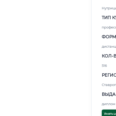
Нутриц
ТИП К
профес
ФОРМ
дистан
КОЛ-В
516
РЕГИО
Ставро
ВЫДА
диплом 
Узнать ц