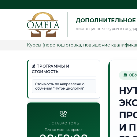
ДОПОЛНИТЕЛЬНОЕ
дистанционные курсы в госуда
Курсы (переподготовка, повышение квалифика
💰 ПРОГРАММЫ И
СТОИМОСТЬ
🏛 ОБ
Стоимость по направлению
НУ
обучения "Нутрициология"
ЭК
🌸
ПР
Г. СТАВРОПОЛЬ
И 
Точное местное время: