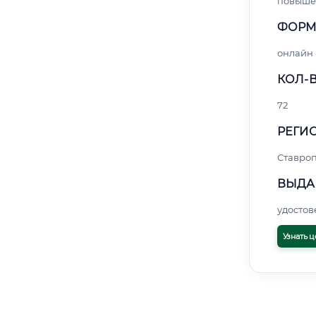
повыше
ФОРМ
онлайн
КОЛ-В
72
РЕГИО
Ставро
ВЫДА
удосто
Узнать ц