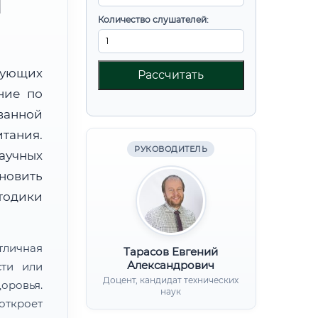
М
Количество слушателей:
вующих
Рассчитать
ние по
ванной
тания.
РУКОВОДИТЕЛЬ
аучных
овить
тодики
тличная
Тарасов Евгений
Александрович
сти или
Доцент, кандидат технических
ровья.
наук
откроет