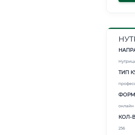
НУТ
НАПР
Нутриц
ТИП К
профес
ФОРМ
онлайн
КОЛ-В
256