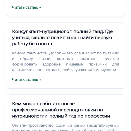
дисциплин.
Читать статью →
Консультант-нутрициолог: полный гайд. Где
учиться, сколько платят и как найти первую
работу без опыта
Консультант-нутрициолог — это специалист по питанию
и образу жизни, который помогает клиентам
формировать здоровые пищевые привычки для
достижения конкретных целей: улучшения самочувствия,
коррекции веса, повышения уровня энергии или
Читать статью →
профилактики заболеваний, связанных с питанием.
Ключевое отличие нутрициолога от врача-диетолога
заключается в подходе и целевой аудитории.
Кем можно работать после
профессиональной переподготовки по
нутрициологии: полный гид по профессии
Онлайн-пространство Один из самых масштабируемых
форматов. Нутрициолог может: Вести блог или YouTube-