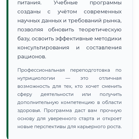
питания. Учебные программы
созданы с учётом современных
научных данных и требований рынка,
позволяя обновить теоретическую
базу, освоить эффективные методики
🚚
Расчет логистики оригиналов:
консультирования и составления
• Маршрут транзита:
~2 868 км
• Экспресс-доставка СДЭК / Почтой:
4–6 рабочих дней
рационов.
📜 Документы и аккредитация
ФИС ФРДО
Профессиональная переподготовка по
нутрициологии — это отличная
возможность для тех, кто хочет сменить
сферу деятельности или получить
🔍
Нажмите на документ для увеличения и просмотра
дополнительную компетенцию в области
здоровья. Программа даст вам прочную
основу для уверенного старта и откроет
новые перспективы для карьерного роста.