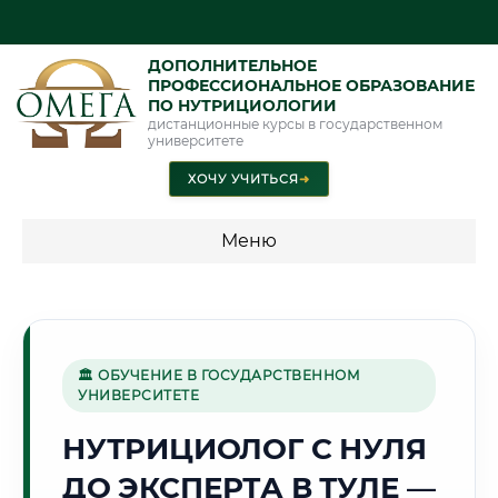
ДОПОЛНИТЕЛЬНОЕ
ПРОФЕССИОНАЛЬНОЕ ОБРАЗОВАНИЕ
ПО НУТРИЦИОЛОГИИ
дистанционные курсы в государственном
университете
ХОЧУ УЧИТЬСЯ
➜
Меню
💰 ПРОГРАММЫ И СТОИМОСТЬ
Стоимость по направлению обучения "Нутрициология"
🏛 ОБУЧЕНИЕ В ГОСУДАРСТВЕННОМ
УНИВЕРСИТЕТЕ
🔧
НУТРИЦИОЛОГ С НУЛЯ
ДО ЭКСПЕРТА В ТУЛЕ —
Г. ТУЛА