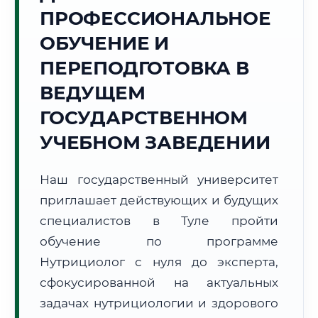
Точное местное время:
ПРОФЕССИОНАЛЬНОЕ
09:16:43
ОБУЧЕНИЕ И
Пятница, 7 Августа
ПЕРЕПОДГОТОВКА В
2026 г.
ВЕДУЩЕМ
+26°C
Погода в г. Тула:
☀️
,
Ясно
ГОСУДАРСТВЕННОМ
🌅 Восход:
04:52
🌇 Закат:
20:17
Световой день:
15 ч. 25 мин.
УЧЕБНОМ ЗАВЕДЕНИИ
📍 Региональная справка
г. Тула
Наш государственный университет
Субъект:
Тульская область
приглашает действующих и будущих
Тел. код:
+7 (4872)
специалистов в Туле пройти
Почтовые индексы:
300000–300999
обучение по программе
Часовой пояс:
МСК (UTC+3)
Нутрициолог с нуля до эксперта,
Формат учебы:
Дистанционно
сфокусированной на актуальных
задачах нутрициологии и здорового
🗺️ Зона обслуживания: г. Тула