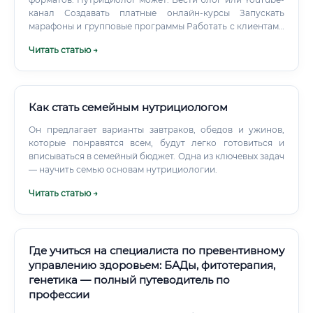
канал Создавать платные онлайн-курсы Запускать
марафоны и групповые программы Работать с клиентами
по всему миру через видеозвонки Писать статьи для
Читать статью →
здоровьесберегающих порталов Медицинские
учреждения В некоторых клиниках нутрициологи
работают в связке с врачами. Это могут быть центры
здоровья, частные клиники, реабилитационные центры.
Как стать семейным нутрициологом
Он предлагает варианты завтраков, обедов и ужинов,
которые понравятся всем, будут легко готовиться и
вписываться в семейный бюджет. Одна из ключевых задач
— научить семью основам нутрициологии.
Читать статью →
Где учиться на специалиста по превентивному
управлению здоровьем: БАДы, фитотерапия,
генетика — полный путеводитель по
профессии