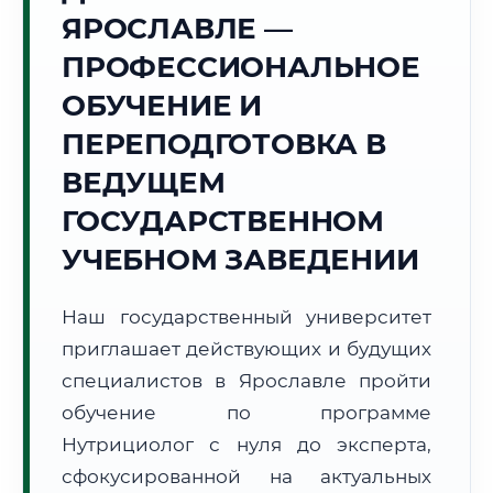
Точное местное время:
ЯРОСЛАВЛЕ —
02:03:47
ПРОФЕССИОНАЛЬНОЕ
Пятница, 7 Августа
ОБУЧЕНИЕ И
2026 г.
ПЕРЕПОДГОТОВКА В
+20°C
Погода в г. Ярославль:
☁️
,
Пасмурно
ВЕДУЩЕМ
🌅 Восход:
04:28
🌇 Закат:
20:23
Световой день:
15 ч. 55 мин.
ГОСУДАРСТВЕННОМ
УЧЕБНОМ ЗАВЕДЕНИИ
📍 Региональная справка
г. Ярославль
Субъект:
Ярославская область
Наш государственный университет
Тел. код:
+7 (4852)
приглашает действующих и будущих
Почтовые индексы:
150000–150999
специалистов в Ярославле пройти
Часовой пояс:
МСК (UTC+3)
обучение по программе
Формат учебы:
Дистанционно
Нутрициолог с нуля до эксперта,
сфокусированной на актуальных
🗺️ Зона обслуживания: г. Ярославль