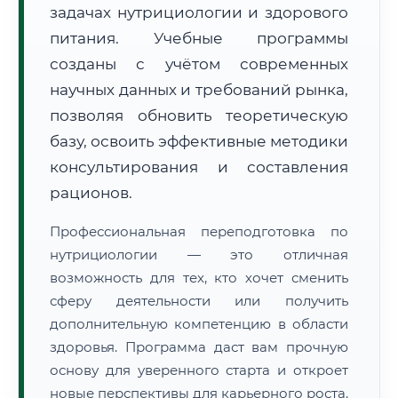
задачах нутрициологии и здорового
питания. Учебные программы
созданы с учётом современных
научных данных и требований рынка,
позволяя обновить теоретическую
🚚
Расчет логистики оригиналов:
• Маршрут транзита:
базу, освоить эффективные методики
~2 624 км
• Экспресс-доставка СДЭК / Почтой:
4–6 рабочих дней
консультирования и составления
рационов.
📜 Документы и аккредитация
ФИС ФРДО
Профессиональная переподготовка по
нутрициологии — это отличная
возможность для тех, кто хочет сменить
🔍
Нажмите на документ для увеличения и просмотра
сферу деятельности или получить
дополнительную компетенцию в области
здоровья. Программа даст вам прочную
основу для уверенного старта и откроет
новые перспективы для карьерного роста.