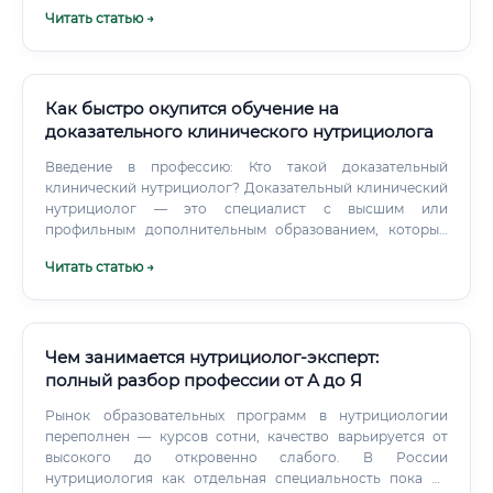
гражданина. Дипломы и сертификаты, подтверждающие
Читать статью →
вашу квалификацию.
Как быстро окупится обучение на
доказательного клинического нутрициолога
Введение в профессию: Кто такой доказательный
клинический нутрициолог? Доказательный клинический
нутрициолог — это специалист с высшим или
профильным дополнительным образованием, который
занимается коррекцией состояний здоровья и
Читать статью →
профилактикой заболеваний через
персонализированное питание и модификацию образа
жизни. Ключевые слова здесь — «доказательный» и
«клинический».
Чем занимается нутрициолог-эксперт:
полный разбор профессии от А до Я
Рынок образовательных программ в нутрициологии
переполнен — курсов сотни, качество варьируется от
высокого до откровенно слабого. В России
нутрициология как отдельная специальность пока не