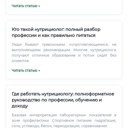
выделена на уровне вузов — диетологов готовят в
Читать статью →
медицинских вузах в рамках специальности «лечебное
дело» с дальнейшей ординатурой. Но ряд вузов
предлагает программы дополнительного
профессионального образования (ДПО) в области
диетологии и нутрициологии для специалистов с
Кто такой нутрициолог: полный разбор
базовым образованием.
профессии и как правильно питаться
Люди бывают тревожными, сопротивляющимися, не
выполняющими рекомендации. Многие нутрициологи
получают отличное образование и потом сидят без
клиентов.
Читать статью →
Где работать нутрициологу: полноформатное
руководство по профессии, обучению и
доходу
Базовая интерпретация лабораторных показателей в
зоне профилактики. Спортивное питание: гидратация,
соль, углеводы, белок, периодизация, соревнования.