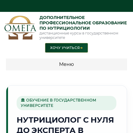
ДОПОЛНИТЕЛЬНОЕ
ПРОФЕССИОНАЛЬНОЕ ОБРАЗОВАНИЕ
ПО НУТРИЦИОЛОГИИ
дистанционные курсы в государственном
университете
ХОЧУ УЧИТЬСЯ
➜
Меню
💰 ПРОГРАММЫ И СТОИМОСТЬ
Стоимость по направлению обучения "Нутрициология"
🏛 ОБУЧЕНИЕ В ГОСУДАРСТВЕННОМ
УНИВЕРСИТЕТЕ
🐻
НУТРИЦИОЛОГ С НУЛЯ
ДО ЭКСПЕРТА В
Г. ЯРОСЛАВЛЬ