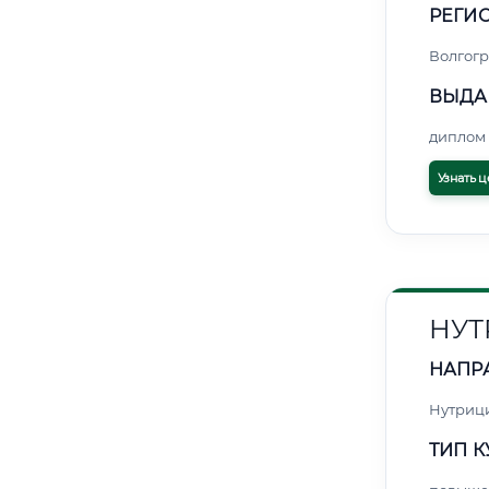
РЕГИО
Волгогр
ВЫДА
диплом 
Узнать ц
НУТ
НАПР
Нутриц
ТИП К