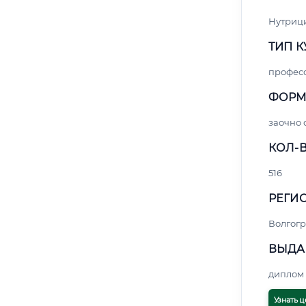
Нутриц
ТИП К
профес
ФОРМ
заочно 
КОЛ-В
516
РЕГИО
Волгогр
ВЫДА
диплом 
Узнать ц