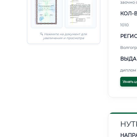
заочно
КОЛ-В
1010
🔍
Нажмите на документ для
РЕГИО
увеличения и просмотра
Волгогр
ВЫДА
диплом 
Узнать ц
НУТ
НАПР