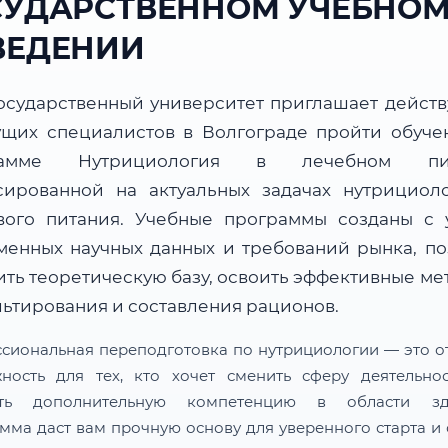
СУДАРСТВЕННОМ УЧЕБНО
ВЕДЕНИИ
осударственный университет приглашает дейст
ущих специалистов в Волгограде пройти обуче
рамме Нутрициология в лечебном пит
сированной на актуальных задачах нутрициол
вого питания. Учебные программы созданы с 
менных научных данных и требований рынка, по
ить теоретическую базу, освоить эффективные ме
льтирования и составления рационов.
сиональная переподготовка по нутрициологии — это о
ность для тех, кто хочет сменить сферу деятельно
ить дополнительную компетенцию в области здо
мма даст вам прочную основу для уверенного старта и 