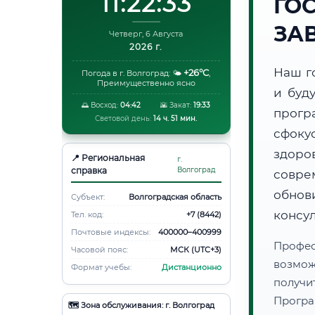
11:22:34
ГО
ЗА
Четверг, 6 Августа
2026 г.
Наш г
+26°C
Погода в г. Волгоград:
🌤️
,
Преимущественно ясно
и буд
🌅 Восход:
04:42
🌇 Закат:
19:33
прог
Световой день:
14 ч. 51 мин.
сфоку
здоро
📍 Региональная
г.
справка
Волгоград
совре
обнов
Субъект:
Волгоградская область
консу
Тел. код:
+7 (8442)
Почтовые индексы:
400000–400999
Профес
Часовой пояс:
МСК (UTC+3)
возмож
Формат учебы:
Дистанционно
получ
Програ
🗺️ Зона обслуживания: г. Волгоград