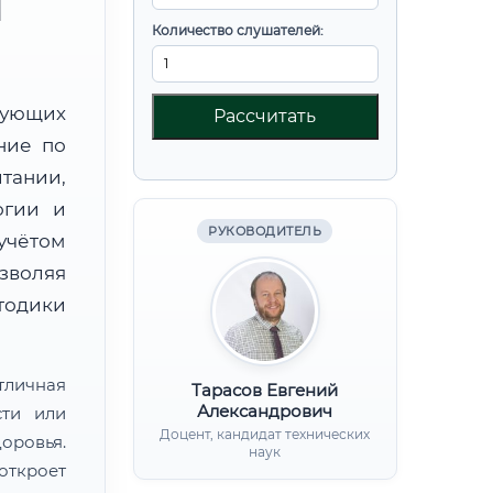
М
Количество слушателей:
вующих
Рассчитать
ние по
ании,
огии и
РУКОВОДИТЕЛЬ
учётом
зволяя
тодики
тличная
Тарасов Евгений
Александрович
сти или
Доцент, кандидат технических
ровья.
наук
откроет