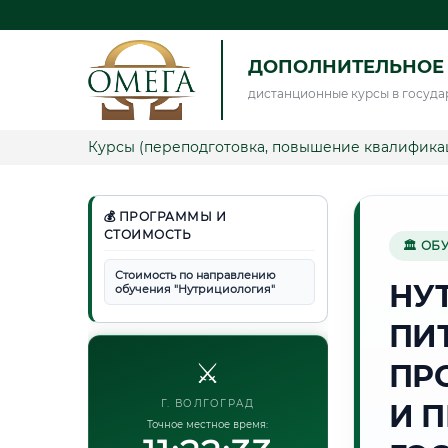
ДОПОЛНИТЕЛЬНОЕ
дистанционные курсы в госуда
Курсы (переподготовка, повышение квалифика
💰 ПРОГРАММЫ И
СТОИМОСТЬ
🏛 ОБ
Стоимость по направлению
НУ
обучения "Нутрициология"
ПИ
⚔️
ПР
Г. ВОЛГОГРАД
И 
Точное местное время: