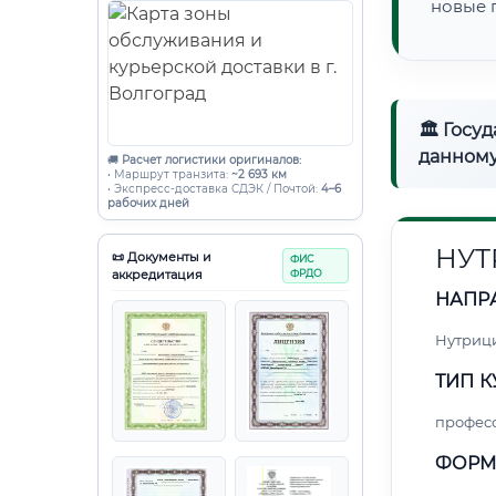
новые 
🏛 Госу
данному
🚚
Расчет логистики оригиналов:
• Маршрут транзита:
~2 693 км
• Экспресс-доставка СДЭК / Почтой:
4–6
рабочих дней
НУТ
📜 Документы и
ФИС
аккредитация
ФРДО
НАПР
Нутриц
ТИП К
профес
ФОРМ