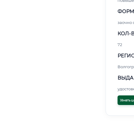
повыше
ФОРМ
заочно
КОЛ-В
72
РЕГИО
Волгогр
ВЫДА
удосто
Узнать ц