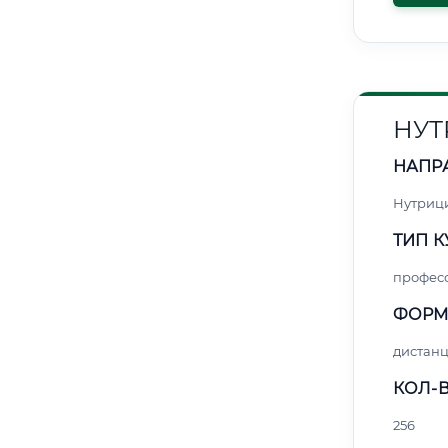
НУТ
НАПР
Нутриц
ТИП К
профес
ФОРМ
дистан
КОЛ-В
256