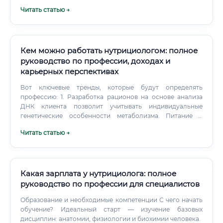
занимается? Нутрициолог — это специалист, который
Читать статью →
занимается изучением влияния пищи и процесса питания
на здоровье человека.
Кем можно работать нутрициологом: полное
руководство по профессии, доходах и
карьерных перспективах
Вот ключевые тренды, которые будут определять
профессию: 1. Разработка рационов на основе анализа
ДНК клиента позволит учитывать индивидуальные
генетические особенности метаболизма. Питание с
учётом состава кишечной микробиоты станет стандартом
Читать статью →
персонализированного подхода.
Какая зарплата у нутрициолога: полное
руководство по профессии для специалистов
Образование и необходимые компетенции С чего начать
обучение? Идеальный старт — изучение базовых
дисциплин: анатомии, физиологии и биохимии человека.