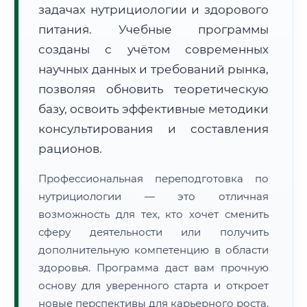
задачах нутрициологии и здорового
питания. Учебные программы
созданы с учётом современных
научных данных и требований рынка,
позволяя обновить теоретическую
🚚
Расчет логистики оригиналов:
• Маршрут транзита:
базу, освоить эффективные методики
~2 624 км
• Экспресс-доставка СДЭК / Почтой:
4–6 рабочих дней
консультирования и составления
рационов.
📜 Документы и аккредитация
ФИС ФРДО
Профессиональная переподготовка по
нутрициологии — это отличная
возможность для тех, кто хочет сменить
🔍
Нажмите на документ для увеличения и просмотра
сферу деятельности или получить
дополнительную компетенцию в области
здоровья. Программа даст вам прочную
основу для уверенного старта и откроет
новые перспективы для карьерного роста.