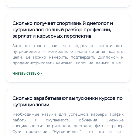
Корпоративное здоровье После пандемии COVID-19
корпоративное здоровье вышло на первый план.
Сколько получает спортивный диетолог и
нутрициолог: полный разбор профессии,
зарплат и карьерных перспектив
Зато он точно знает, чего ждать от спортивного
нутрициолога — конкретного плана питания под его
цели. Её можно измерить, подтвердить дипломом и
продемонстрировать кейсами. Хорошие деньги в нём
зарабатывают, но гораздо сложнее донести ценность до
Читать статью →
клиента.
Сколько зарабатывают выпускники курсов по
нутрициологии
Необходимые навыки для успешной карьеры График
работы и окупаемость обучения Смежные
специальности: нутрициолог, диетолог, фитнес-тренер
Суть профессии "Нутрициолог": кто это и чем