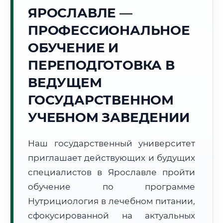
Точное местное время:
ЯРОСЛАВЛЕ —
16:16:59
ПРОФЕССИОНАЛЬНОЕ
Суббота, 8 Августа
ОБУЧЕНИЕ И
2026 г.
ПЕРЕПОДГОТОВКА В
+22°C
Погода в г. Ярославль:
⛅
,
Переменная облачность
ВЕДУЩЕМ
🌅 Восход:
04:30
🌇 Закат:
20:21
Световой день:
15 ч. 51 мин.
ГОСУДАРСТВЕННОМ
УЧЕБНОМ ЗАВЕДЕНИИ
📍 Региональная справка
г. Ярославль
Субъект:
Ярославская область
Наш государственный университет
Тел. код:
+7 (4852)
приглашает действующих и будущих
Почтовые индексы:
150000–150999
специалистов в Ярославле пройти
Часовой пояс:
МСК (UTC+3)
обучение по программе
Формат учебы:
Дистанционно
Нутрициология в лечебном питании,
сфокусированной на актуальных
🗺️ Зона обслуживания: г. Ярославль