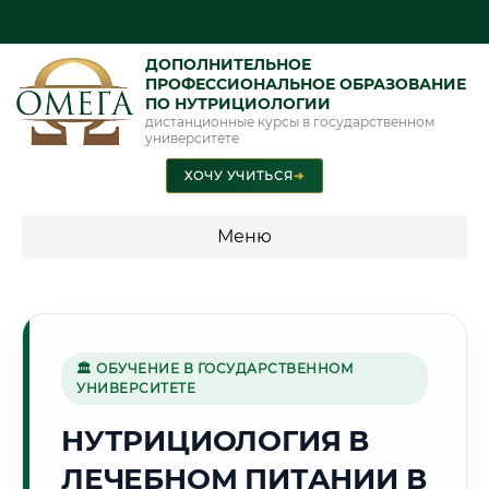
ДОПОЛНИТЕЛЬНОЕ
ПРОФЕССИОНАЛЬНОЕ ОБРАЗОВАНИЕ
ПО НУТРИЦИОЛОГИИ
дистанционные курсы в государственном
университете
ХОЧУ УЧИТЬСЯ
➜
Меню
💰 ПРОГРАММЫ И СТОИМОСТЬ
Стоимость по направлению обучения "Нутрициология"
🏛 ОБУЧЕНИЕ В ГОСУДАРСТВЕННОМ
УНИВЕРСИТЕТЕ
🐻
НУТРИЦИОЛОГИЯ В
ЛЕЧЕБНОМ ПИТАНИИ В
Г. ЯРОСЛАВЛЬ