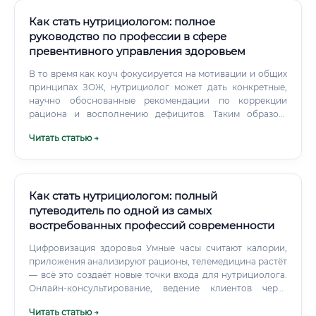
Как стать нутрициологом: полное
руководство по профессии в сфере
превентивного управления здоровьем
В то время как коуч фокусируется на мотивации и общих
принципах ЗОЖ, нутрициолог может дать конкретные,
научно обоснованные рекомендации по коррекции
рациона и восполнению дефицитов. Таким образом,
нутрициология занимает уникальную нишу, сочетая
Читать статью →
научную глубину, превентивный подход и доступность
для освоения, что делает ее одной из самых
перспективных профессий в сфере здоровья.
Как стать нутрициологом: полный
путеводитель по одной из самых
востребованных профессий современности
Цифровизация здоровья Умные часы считают калории,
приложения анализируют рационы, телемедицина растёт
— всё это создаёт новые точки входа для нутрициолога.
Онлайн-консультирование, ведение клиентов через
приложения, разработка цифровых программ питания —
Читать статью →
это рынок, который только начинает формироваться.