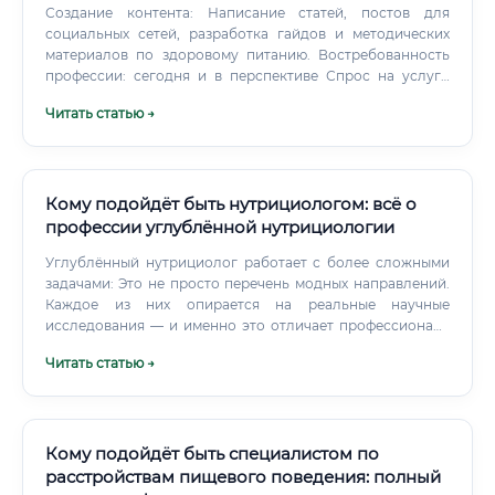
Создание контента: Написание статей, постов для
социальных сетей, разработка гайдов и методических
материалов по здоровому питанию. Востребованность
профессии: сегодня и в перспективе Спрос на услуги
нутрициологов стабильно растет и, по прогнозам, будет
Читать статью →
только увеличиваться.
Кому подойдёт быть нутрициологом: всё о
профессии углублённой нутрициологии
Углублённый нутрициолог работает с более сложными
задачами: Это не просто перечень модных направлений.
Каждое из них опирается на реальные научные
исследования — и именно это отличает профессионала
от блогера с курсами «похудей за 21 день».
Читать статью →
Специализации в нутрициологии Нутрициология — не
монолит.
Кому подойдёт быть специалистом по
расстройствам пищевого поведения: полный