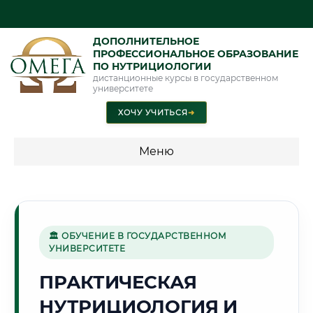
ДОПОЛНИТЕЛЬНОЕ
ПРОФЕССИОНАЛЬНОЕ ОБРАЗОВАНИЕ
ПО НУТРИЦИОЛОГИИ
дистанционные курсы в государственном
университете
ХОЧУ УЧИТЬСЯ
➜
Меню
💰 ПРОГРАММЫ И СТОИМОСТЬ
Стоимость по направлению обучения "Нутрициология"
🏛 ОБУЧЕНИЕ В ГОСУДАРСТВЕННОМ
УНИВЕРСИТЕТЕ
🚀
ПРАКТИЧЕСКАЯ
НУТРИЦИОЛОГИЯ И
Г. КОРОЛЁВ