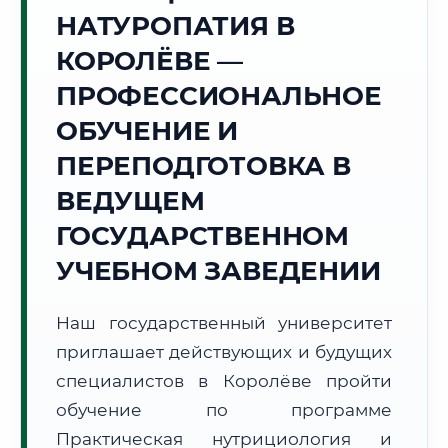
Точное местное время:
НАТУРОПАТИЯ В
23:29:32
КОРОЛЁВЕ —
Четверг, 6 Августа
ПРОФЕССИОНАЛЬНОЕ
2026 г.
ОБУЧЕНИЕ И
+23°C
Погода в г. Королёв:
🌤️
,
Преимущественно ясно
ПЕРЕПОДГОТОВКА В
🌅 Восход:
04:42
🌇 Закат:
20:26
Световой день:
15 ч. 44 мин.
ВЕДУЩЕМ
ГОСУДАРСТВЕННОМ
📍 Региональная справка
г. Королёв
УЧЕБНОМ ЗАВЕДЕНИИ
Субъект:
Московская область
Тел. код:
+7 (495/498)
Наш государственный университет
Почтовые индексы:
141070–141080
приглашает действующих и будущих
Часовой пояс:
МСК (UTC+3)
Формат учебы:
специалистов в Королёве пройти
Дистанционно
обучение по программе
🗺️ Зона обслуживания: г. Королёв
Практическая нутрициология и