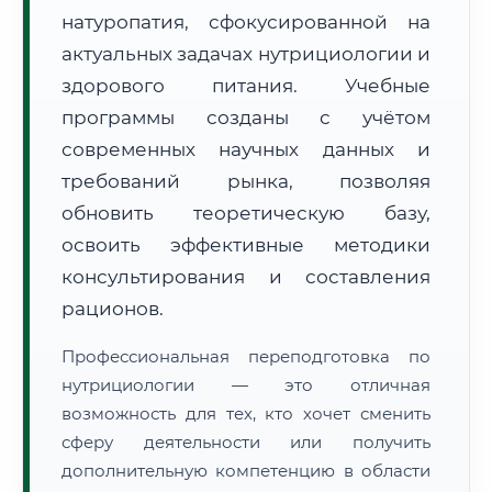
натуропатия, сфокусированной на
актуальных задачах нутрициологии и
здорового питания. Учебные
программы созданы с учётом
современных научных данных и
🚚
Расчет логистики оригиналов:
• Маршрут транзита:
~2 794 км
требований рынка, позволяя
• Экспресс-доставка СДЭК / Почтой:
4–6 рабочих дней
обновить теоретическую базу,
📜 Документы и аккредитация
освоить эффективные методики
ФИС ФРДО
консультирования и составления
рационов.
🔍
Нажмите на документ для увеличения и просмотра
Профессиональная переподготовка по
нутрициологии — это отличная
возможность для тех, кто хочет сменить
сферу деятельности или получить
дополнительную компетенцию в области