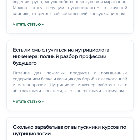
ведение групп, запуск собственных курсов и марафонов.
Можно стать ведущим нутрициологом в крупной
клинике, открыть свой собственный консультационный
центр, создать популярный блог и стать лидером мнений
Читать статью →
или разработать свою линию функционального питания
или БАДов. Доход бьюти-нутрициолога сильно
варьируется и зависит от опыта, формата работы,
региона, личного бренда и специализации.
Есть ли смысл учиться на нутрициолога-
инженера: полный разбор профессии
будущего
Питание для пожилых: продукты с повышенным
содержанием белка и кальция для борьбы с саркопенией
и остеопорозом. Нутрициолог-инженер работает не с
абстрактными советами, а с конкретными формулами,
технологическими процессами и лабораторными
Читать статью →
исследованиями.
Сколько зарабатывают выпускники курсов по
нутрициологии