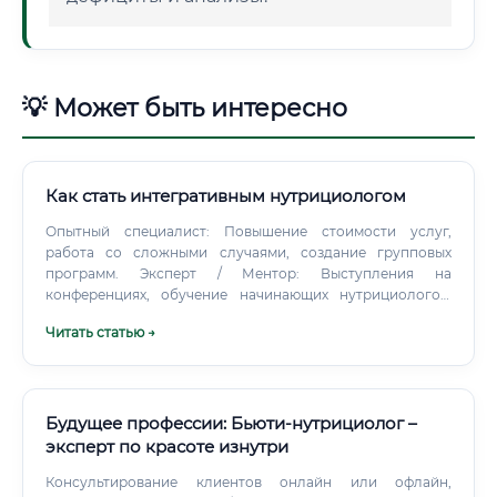
💡 Может быть интересно
Как стать интегративным нутрициологом
Опытный специалист: Повышение стоимости услуг,
работа со сложными случаями, создание групповых
программ. Эксперт / Ментор: Выступления на
конференциях, обучение начинающих нутрициологов,
написание книги, создание собственной онлайн-школы
Читать статью →
или открытие велнес-центра. График работы напрямую
зависит от формата трудоустройства.
Будущее профессии: Бьюти-нутрициолог –
эксперт по красоте изнутри
Консультирование клиентов онлайн или офлайн,