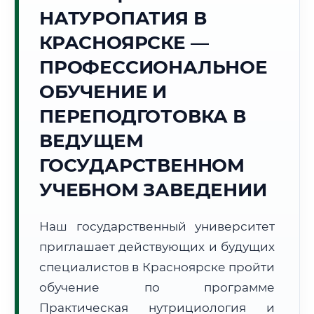
Точное местное время:
НАТУРОПАТИЯ В
18:30:22
КРАСНОЯРСКЕ —
Воскресенье, 9 Августа
ПРОФЕССИОНАЛЬНОЕ
2026 г.
ОБУЧЕНИЕ И
+17°C
Погода в г. Красноярск:
🌡️
,
Погода
ПЕРЕПОДГОТОВКА В
🌅 Восход:
05:07
🌇 Закат:
20:40
Световой день:
15 ч. 33 мин.
ВЕДУЩЕМ
ГОСУДАРСТВЕННОМ
📍 Региональная справка
г. Красноярск
УЧЕБНОМ ЗАВЕДЕНИИ
Субъект:
Красноярский край
Тел. код:
+7 (391)
Наш государственный университет
Почтовые индексы:
660000–660999
приглашает действующих и будущих
Часовой пояс:
МСК+4 (UTC+7)
Формат учебы:
специалистов в Красноярске пройти
Дистанционно
обучение по программе
🗺️ Зона обслуживания: г. Красноярск
Практическая нутрициология и