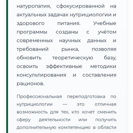
натуропатия, сфокусированной на
актуальных задачах нутрициологии и
здорового питания. Учебные
программы созданы с учётом
современных научных данных и
🚚
Расчет логистики оригиналов:
• Маршрут транзита:
~638 км
требований рынка, позволяя
• Экспресс-доставка СДЭК / Почтой:
1–2 рабочих дня
обновить теоретическую базу,
📜 Документы и аккредитация
освоить эффективные методики
ФИС ФРДО
консультирования и составления
рационов.
🔍
Нажмите на документ для увеличения и просмотра
Профессиональная переподготовка по
нутрициологии — это отличная
возможность для тех, кто хочет сменить
сферу деятельности или получить
дополнительную компетенцию в области