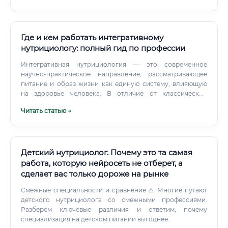
Где и кем работать интегративному
нутрициологу: полный гид по профессии
Интегративная нутрициология — это современное
научно-практическое направление, рассматривающее
питание и образ жизни как единую систему, влияющую
на здоровье человека. В отличие от классической
диетологии, которая часто фокусируется на калориях,
Читать статью →
БЖУ и лечении уже существующих заболеваний через
диетические столы, интегративный подход является
превентивным и холистическим.
Детский нутрициолог. Почему это та самая
работа, которую нейросеть не отберет, а
сделает вас только дороже на рынке
Смежные специальности и сравнение ⚠️ Многие путают
детского нутрициолога со смежными профессиями.
Разберём ключевые различия и ответим, почему
специализация на детском питании выгоднее.