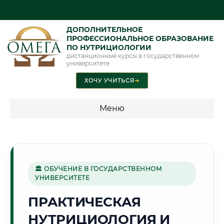
ДОПОЛНИТЕЛЬНОЕ
ПРОФЕССИОНАЛЬНОЕ ОБРАЗОВАНИЕ
ПО НУТРИЦИОЛОГИИ
дистанционные курсы в государственном
университете
ХОЧУ УЧИТЬСЯ
➜
Меню
💰 ПРОГРАММЫ И СТОИМОСТЬ
Стоимость по направлению обучения "Нутрициология"
🏛 ОБУЧЕНИЕ В ГОСУДАРСТВЕННОМ
УНИВЕРСИТЕТЕ
🌲
ПРАКТИЧЕСКАЯ
НУТРИЦИОЛОГИЯ И
Г. КРАСНОЯРСК