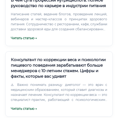
В чем суть профессии нутрициолога: полное
руководство по карьере в индустрии питания
Написание статей, ведение блогов, проведение лекций,
вебинаров и мастер-классов о принципах здорового
питания. Сотрудничество с ресторанами, кафе, службами
доставки здоровой еды для создания сбалансированных
и полезных блюд, расчета их КБЖУ (калории, белки,
Читать статью →
жиры, углеводы) и пищевой ценности. Работа в фитнес-
клубах и спортивных центрах в тандеме с тренерами для
достижения клиентами спортивных результатов (набор
мышечной массы, "сушка", повышение выносливости).
Консультант по коррекции веса и психологии
пищевого поведения зарабатывают больше
менеджеров с 10-летним стажем. Цифры и
факты, которые вас удивят
⚠️ Важно понимать разницу: диетолог — это врач с
медицинским образованием, который ставит диагнозы и
назначает лечение. Консультант по коррекции веса — это
специалист-практик, работающий с психологическими
паттернами, образом жизни и пищевым поведением
Читать статью →
клиента без медицинского вмешательства. Профессия
сформировалась в ответ на глобальный вызов: по