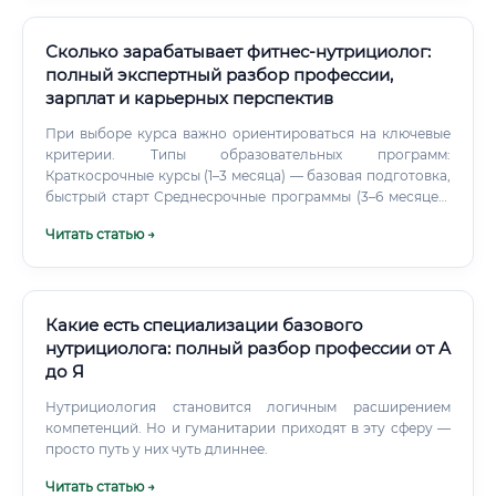
данным ВОЗ, более 1,9 миллиарда взрослых людей в мире
имеют избыточную массу тела.
Сколько зарабатывает фитнес-нутрициолог:
полный экспертный разбор профессии,
зарплат и карьерных перспектив
При выборе курса важно ориентироваться на ключевые
критерии. Типы образовательных программ:
Краткосрочные курсы (1–3 месяца) — базовая подготовка,
быстрый старт Среднесрочные программы (3–6 месяцев)
— углублённое обучение с практикой Долгосрочные
Читать статью →
программы (6–12 месяцев) — полноценная
профессиональная подготовка Повышение
квалификации — для уже работающих специалистов ⚠️
Избегайте курсов без лицензии и без реальной обратной
связи от преподавателей. Дипломы «сомнительных»
Какие есть специализации базового
организаций не только не помогут в карьере, но могут и
нутрициолога: полный разбор профессии от А
навредить репутации.
до Я
Нутрициология становится логичным расширением
компетенций. Но и гуманитарии приходят в эту сферу —
просто путь у них чуть длиннее.
Читать статью →