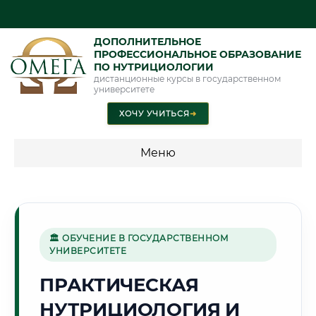
ДОПОЛНИТЕЛЬНОЕ
ПРОФЕССИОНАЛЬНОЕ ОБРАЗОВАНИЕ
ПО НУТРИЦИОЛОГИИ
дистанционные курсы в государственном
университете
ХОЧУ УЧИТЬСЯ
➜
Меню
💰 ПРОГРАММЫ И СТОИМОСТЬ
Стоимость по направлению обучения "Нутрициология"
🏛 ОБУЧЕНИЕ В ГОСУДАРСТВЕННОМ
УНИВЕРСИТЕТЕ
🛢️
ПРАКТИЧЕСКАЯ
НУТРИЦИОЛОГИЯ И
Г. ТЮМЕНЬ