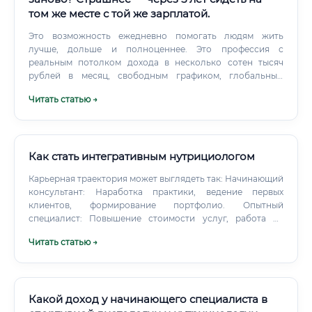
том же месте с той же зарплатой.
Это возможность ежедневно помогать людям жить
лучше, дольше и полноценнее. Это профессия с
реальным потолком дохода в несколько сотен тысяч
рублей в месяц, свободным графиком, глобальным
рынком и устойчивостью к экономическим кризисам.
Читать статью →
Рынок только формируется, и те, кто входит в него
сегодня, имеют все шансы занять лидирующие позиции
завтра.
Как стать интегративным нутрициологом
Карьерная траектория может выглядеть так: Начинающий
консультант: Наработка практики, ведение первых
клиентов, формирование портфолио. Опытный
специалист: Повышение стоимости услуг, работа со
сложными случаями, создание групповых программ.
Читать статью →
Какой доход у начинающего специалиста в