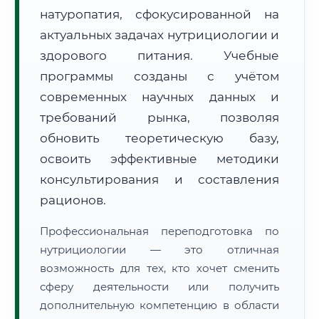
натуропатия, сфокусированной на
актуальных задачах нутрициологии и
здорового питания. Учебные
программы созданы с учётом
современных научных данных и
🚚
Расчет логистики оригиналов:
• Маршрут транзита:
~1 102 км
требований рынка, позволяя
• Экспресс-доставка СДЭК / Почтой:
2–3 рабочих дня
обновить теоретическую базу,
📜 Документы и аккредитация
освоить эффективные методики
ФИС ФРДО
консультирования и составления
рационов.
🔍
Нажмите на документ для увеличения и просмотра
Профессиональная переподготовка по
нутрициологии — это отличная
возможность для тех, кто хочет сменить
сферу деятельности или получить
дополнительную компетенцию в области