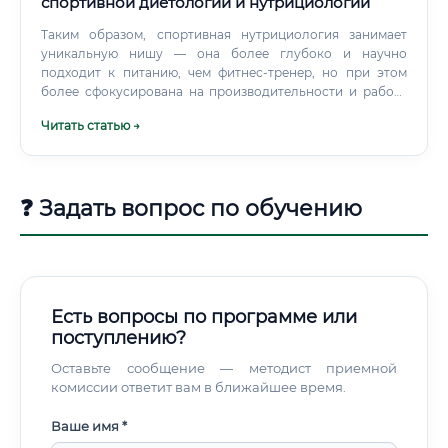
спортивной диетологии и нутрициологии
Таким образом, спортивная нутрициология занимает
уникальную нишу — она более глубоко и научно
подходит к питанию, чем фитнес-тренер, но при этом
более сфокусирована на производительности и работе
со здоровыми людьми, чем клинический врач-диетолог.
Читать статью →
Это профессия будущего для тех, кто увлечен наукой,
спортом и желанием помогать людям достигать их целей.
❓ Задать вопрос по обучению
Есть вопросы по программе или
поступлению?
Оставьте сообщение — методист приемной
комиссии ответит вам в ближайшее время.
Ваше имя *