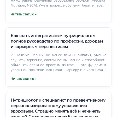
Николаевича Селуянова, зарубежные ресурсы (Precision
Nutrition, NSCA). Уже в процессе обучения берите первых
клиентов бесплатно или за символическую плату, чтобы
Читать статью →
набивать руку.
Как стать интегративным нутрициологом:
полное руководство по профессии, доходам
и карьерным перспективам
⚠️ Мягкие навыки не менее важны: эмпатия, умение
слушать, терпение, системное мышление и способность
объяснять сложное простым языком — это фундамент
успешной практики. Как начать карьеру и с чего начать
обучение ✅ Войти в профессию можно несколькими
Читать статью →
путями. Пройти базовый курс по нутрициологии (3–6
месяцев) Шаг 2.
Нутрициолог и специалист по превентивному
персонализированному управлению
здоровьем. Страшно менять всё и начинать
заново? Страшнее — через 5 лет сидеть на