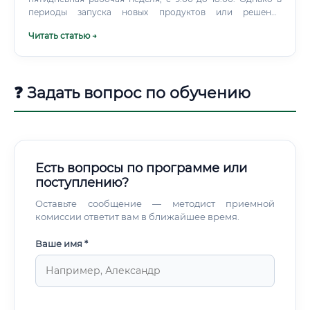
периоды запуска новых продуктов или решения
экстренных производственных проблем возможны
Читать статью →
переработки.
❓ Задать вопрос по обучению
Есть вопросы по программе или
поступлению?
Оставьте сообщение — методист приемной
комиссии ответит вам в ближайшее время.
Ваше имя *