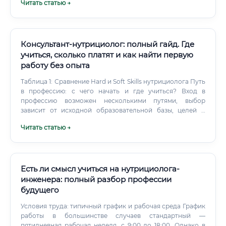
Читать статью →
Консультант-нутрициолог: полный гайд. Где
учиться, сколько платят и как найти первую
работу без опыта
Таблица 1: Сравнение Hard и Soft Skills нутрициолога Путь
в профессию: с чего начать и где учиться? Вход в
профессию возможен несколькими путями, выбор
зависит от исходной образовательной базы, целей и
финансовых возможностей. Наличие медицинского
Читать статью →
образования является серьезным преимуществом, но не
обязательным условием для старта в качестве
консультанта.
Есть ли смысл учиться на нутрициолога-
инженера: полный разбор профессии
будущего
Условия труда: типичный график и рабочая среда График
работы в большинстве случаев стандартный —
пятидневная рабочая неделя, с 9:00 до 18:00. Однако в