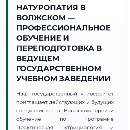
Точное местное время:
НАТУРОПАТИЯ В
06:44:16
ВОЛЖСКОМ —
Пятница, 7 Августа
ПРОФЕССИОНАЛЬНОЕ
2026 г.
ОБУЧЕНИЕ И
+24°C
Погода в г. Волжский:
☀️
,
Ясно
ПЕРЕПОДГОТОВКА В
🌅 Восход:
04:42
🌇 Закат:
19:30
Световой день:
14 ч. 48 мин.
ВЕДУЩЕМ
ГОСУДАРСТВЕННОМ
📍 Региональная справка
г. Волжский
УЧЕБНОМ ЗАВЕДЕНИИ
Субъект:
Волгоградская область
Тел. код:
+7 (8443)
Наш государственный университет
Почтовые индексы:
404100–404199
приглашает действующих и будущих
Часовой пояс:
МСК (UTC+3)
Формат учебы:
специалистов в Волжском пройти
Дистанционно
обучение по программе
🗺️ Зона обслуживания: г. Волжский
Практическая нутрициология и