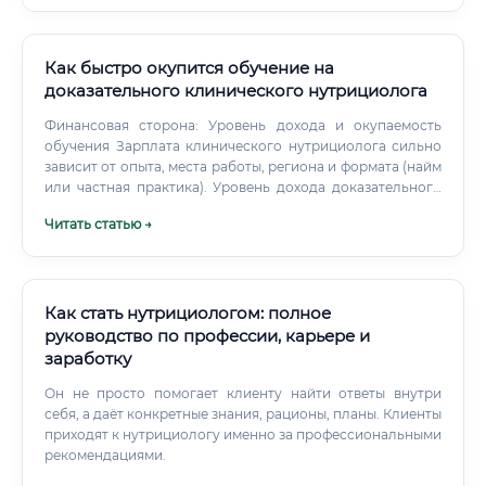
Как быстро окупится обучение на
доказательного клинического нутрициолога
Финансовая сторона: Уровень дохода и окупаемость
обучения Зарплата клинического нутрициолога сильно
зависит от опыта, места работы, региона и формата (найм
или частная практика). Уровень дохода доказательного
клинического нутрициолога (в рублях, по РФ) Где платят
Читать статью →
больше всего? Наиболее высокие доходы традиционно в
Москве и Санкт-Петербурге.
Как стать нутрициологом: полное
руководство по профессии, карьере и
заработку
Он не просто помогает клиенту найти ответы внутри
себя, а даёт конкретные знания, рационы, планы. Клиенты
приходят к нутрициологу именно за профессиональными
рекомендациями.