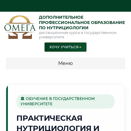
ДОПОЛНИТЕЛЬНОЕ
ПРОФЕССИОНАЛЬНОЕ ОБРАЗОВАНИЕ
ПО НУТРИЦИОЛОГИИ
дистанционные курсы в государственном
университете
ХОЧУ УЧИТЬСЯ
➜
Меню
💰 ПРОГРАММЫ И СТОИМОСТЬ
Стоимость по направлению обучения "Нутрициология"
🏛 ОБУЧЕНИЕ В ГОСУДАРСТВЕННОМ
УНИВЕРСИТЕТЕ
🌊
ПРАКТИЧЕСКАЯ
НУТРИЦИОЛОГИЯ И
Г. ВОЛЖСКИЙ