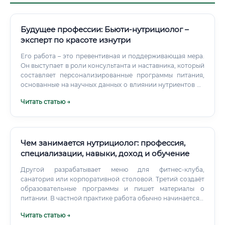
Будущее профессии: Бьюти-нутрициолог –
эксперт по красоте изнутри
Его работа – это превентивная и поддерживающая мера.
Он выступает в роли консультанта и наставника, который
составляет персонализированные программы питания,
основанные на научных данных о влиянии нутриентов на
эстетические параметры. Он – связующее звено между
Читать статью →
косметологией и медициной, работающее по принципу
«красота изнутри».
Чем занимается нутрициолог: профессия,
специализации, навыки, доход и обучение
Другой разрабатывает меню для фитнес-клуба,
санатория или корпоративной столовой. Третий создаёт
образовательные программы и пишет материалы о
питании. В частной практике работа обычно начинается с
подробного сбора информации.
Читать статью →