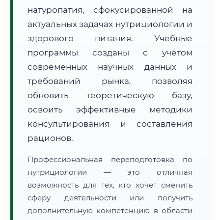
натуропатия, сфокусированной на
актуальных задачах нутрициологии и
здорового питания. Учебные
программы созданы с учётом
современных научных данных и
🚚
Расчет логистики оригиналов:
• Маршрут транзита:
~2 671 км
требований рынка, позволяя
• Экспресс-доставка СДЭК / Почтой:
4–6 рабочих дней
обновить теоретическую базу,
📜 Документы и аккредитация
освоить эффективные методики
ФИС ФРДО
консультирования и составления
рационов.
🔍
Нажмите на документ для увеличения и просмотра
Профессиональная переподготовка по
нутрициологии — это отличная
возможность для тех, кто хочет сменить
сферу деятельности или получить
дополнительную компетенцию в области