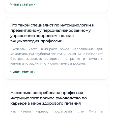
еще более технологичной и востребованной. Основные
Читать статью →
векторы развития: Нутригенетика и нутригеномика:
Составление рационов на основе генетического анализа.
Кто такой специалист по нутрициологии и
превентивному персонализированному
управлению здоровьем: полная
энциклопедия профессии
Эксперты часто выбирают узкое направление для
максимальной глубокой практики. Узкая ниша позволяет
быстрее завоевать авторитет на рынке и помогать
клиентам с редкими или сложными запросами.
Читать статью →
Насколько востребована профессия
нутрициолога: полное руководство по
карьере в мире здорового питания
Как начать карьеру: пошаговый план Путь в