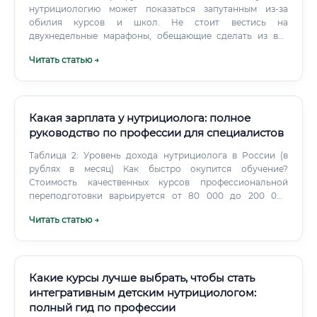
нутрициологию может показаться запутанным из-за
обилия курсов и школ. Не стоит вестись на
двухнедельные марафоны, обещающие сделать из вас
профи.
Читать статью →
Какая зарплата у нутрициолога: полное
руководство по профессии для специалистов
Таблица 2: Уровень дохода нутрициолога в России (в
рублях в месяц) Как быстро окупится обучение?
Стоимость качественных курсов профессиональной
переподготовки варьируется от 80 000 до 200 000
рублей. При активной работе начинающий специалист,
Читать статью →
проводя 2-3 консультации в неделю (стоимость 2000-
3000 руб.), может окупить обучение за 6-12 месяцев.
Какие курсы лучше выбрать, чтобы стать
интегративным детским нутрициологом:
полный гид по профессии