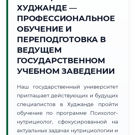
Точное местное время:
ХУДЖАНДЕ —
11:55:13
ПРОФЕССИОНАЛЬНОЕ
Воскресенье, 9 Августа
ОБУЧЕНИЕ И
2026 г.
ПЕРЕПОДГОТОВКА В
+30°C
Погода в г. Худжанд:
☀️
,
Ясно
ВЕДУЩЕМ
🌅 Восход:
05:26
🌇 Закат:
19:27
Световой день:
14 ч. 1 мин.
ГОСУДАРСТВЕННОМ
УЧЕБНОМ ЗАВЕДЕНИИ
📍 Региональная справка
г. Худжанд
Субъект:
Республика Таджикистан
Наш государственный университет
Тел. код:
+992 (3422)
приглашает действующих и будущих
Почтовые индексы:
735700–735715
специалистов в Худжанде пройти
Часовой пояс:
UTC+5
обучение по программе Психолог-
Формат учебы:
Дистанционно
нутрициолог, сфокусированной на
актуальных задачах нутрициологии и
🗺️ Зона обслуживания: г. Худжанд