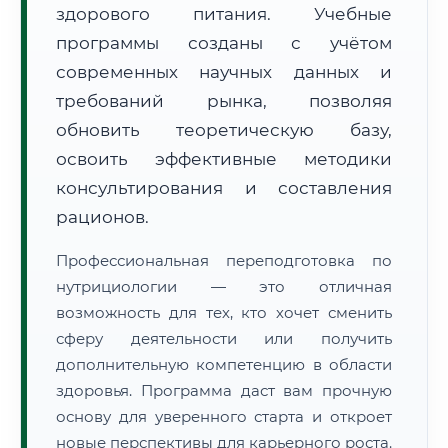
здорового питания. Учебные
программы созданы с учётом
современных научных данных и
требований рынка, позволяя
обновить теоретическую базу,
🚚
Расчет логистики оригиналов:
• Маршрут транзита:
освоить эффективные методики
~1 913 км
• Экспресс-доставка СДЭК / Почтой:
3–5 рабочих дней
консультирования и составления
рационов.
📜 Документы и аккредитация
ФИС ФРДО
Профессиональная переподготовка по
нутрициологии — это отличная
возможность для тех, кто хочет сменить
🔍
Нажмите на документ для увеличения и просмотра
сферу деятельности или получить
дополнительную компетенцию в области
здоровья. Программа даст вам прочную
основу для уверенного старта и откроет
новые перспективы для карьерного роста.