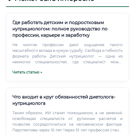
Где работать детским и подростковым
нутрициологом: полное руководство по
профессии, карьере и заработку
Не многие профессии дают ощущение такого
масштабного вклада в чужую судьбу. Свобода и гибкость
формата работы Детский нутрициолог — одна из
немногих специальностей, где специалист может
выбирать между государственной службой, частной
Читать статью →
практикой, онлайн-консультированием, преподаванием,
написанием книг или созданием обучающих продуктов.
Что входит в круг обязанностей диетолога-
нутрициолога
Таким образом, ИИ станет помощником, а не заменой,
освобождая специалиста от рутинных расчетов и
позволяя сосредоточиться на человеческом факторе.
Перспективы через 10 лет Через 10 лет профессия станет