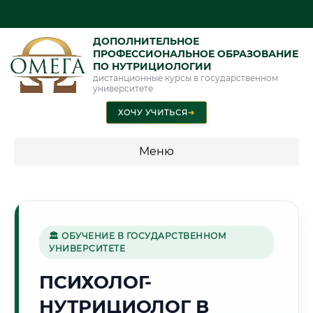
ДОПОЛНИТЕЛЬНОЕ
ПРОФЕССИОНАЛЬНОЕ ОБРАЗОВАНИЕ
ПО НУТРИЦИОЛОГИИ
дистанционные курсы в государственном
университете
ХОЧУ УЧИТЬСЯ
➜
Меню
💰 ПРОГРАММЫ И СТОИМОСТЬ
Стоимость по направлению обучения "Нутрициология"
🏛 ОБУЧЕНИЕ В ГОСУДАРСТВЕННОМ
УНИВЕРСИТЕТЕ
🌸
ПСИХОЛОГ-
НУТРИЦИОЛОГ В
Г. ХУДЖАНД