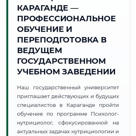
Точное местное время:
КАРАГАНДЕ —
13:24:07
ПРОФЕССИОНАЛЬНОЕ
Суббота, 8 Августа
ОБУЧЕНИЕ И
2026 г.
ПЕРЕПОДГОТОВКА В
+24°C
Погода в г. Караганда:
☀️
,
Ясно
ВЕДУЩЕМ
🌅 Восход:
04:47
🌇 Закат:
19:38
Световой день:
14 ч. 51 мин.
ГОСУДАРСТВЕННОМ
УЧЕБНОМ ЗАВЕДЕНИИ
📍 Региональная справка
г. Караганда
Субъект:
Республика Казахстан
Наш государственный университет
Тел. код:
+7 (7212)
приглашает действующих и будущих
Почтовые индексы:
100000–100030
специалистов в Караганде пройти
Часовой пояс:
UTC+5
обучение по программе Психолог-
Формат учебы:
Дистанционно
нутрициолог, сфокусированной на
актуальных задачах нутрициологии и
🗺️ Зона обслуживания: г. Караганда