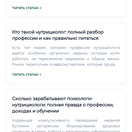
доставке здорового питания.
Читать статью →
Кто такой нутрициолог: полный разбор
профессии и как правильно питаться
Есть тип людей, которым профессия нутрициолога
даётся особенно органично: медики, которые хотят
работать на пересечении медицины и образа жизни.
Рынок переполнен псевдоэкспертами, которые продают
детокс-марафоны и обещают похудеть на десять кило за
Читать статью →
месяц. Он говорит клиенту правду, даже если она
неудобная.
Сколько зарабатывают психологи-
нутрициологи: полная правда о профессии,
доходах и обучении
Коррекция компульсивного переедания, нервной
булимии, орторексии. Формирование здоровых
привычек в семье, работа с малоедками, избирательным