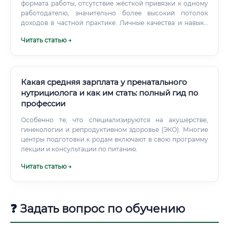
формата работы, отсутствие жёсткой привязки к одному
работодателю, значительно более высокий потолок
доходов в частной практике. Личные качества и навыки
идеального нутрициолога Знания — это фундамент, но
Читать статью →
без определённых личных качеств построить успешную
карьеру в нутрициологии будет сложно.
Какая средняя зарплата у пренатального
нутрициолога и как им стать: полный гид по
профессии
Особенно те, что специализируются на акушерстве,
гинекологии и репродуктивном здоровье (ЭКО). Многие
центры подготовки к родам включают в свою программу
лекции и консультации по питанию.
Читать статью →
❓ Задать вопрос по обучению