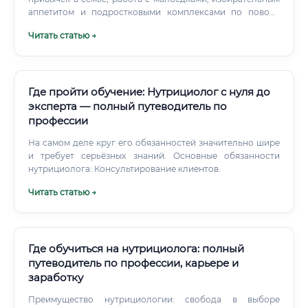
аппетитом и подростковыми комплексами по поводу
веса. Коррекция питания при ПМС, СПКЯ,
Читать статью →
климактерическом периоде через снижение уровня
воспаления и психоэмоциональную разгрузку.
Где пройти обучение: Нутрициолог с нуля до
эксперта — полный путеводитель по
профессии
На самом деле круг его обязанностей значительно шире
и требует серьёзных знаний. Основные обязанности
нутрициолога: Консультирование клиентов.
Читать статью →
Где обучиться на нутрициолога: полный
путеводитель по профессии, карьере и
заработку
Преимущество нутрициологии: свобода в выборе