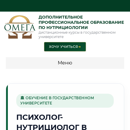
ДОПОЛНИТЕЛЬНОЕ
ПРОФЕССИОНАЛЬНОЕ ОБРАЗОВАНИЕ
ПО НУТРИЦИОЛОГИИ
дистанционные курсы в государственном
университете
ХОЧУ УЧИТЬСЯ
➜
Меню
💰 ПРОГРАММЫ И СТОИМОСТЬ
Стоимость по направлению обучения "Нутрициология"
🏛 ОБУЧЕНИЕ В ГОСУДАРСТВЕННОМ
УНИВЕРСИТЕТЕ
⛏️
ПСИХОЛОГ-
НУТРИЦИОЛОГ В
Г. КАРАГАНДА