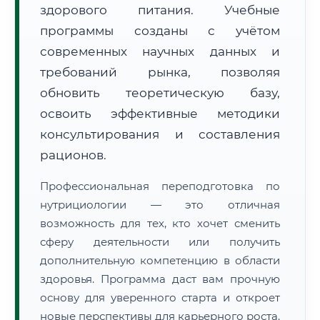
здорового питания. Учебные
программы созданы с учётом
современных научных данных и
требований рынка, позволяя
обновить теоретическую базу,
🚚
Расчет логистики оригиналов:
• Маршрут транзита:
освоить эффективные методики
~884 км
• Экспресс-доставка СДЭК / Почтой:
1–2 рабочих дня
консультирования и составления
рационов.
📜 Документы и аккредитация
ФИС ФРДО
Профессиональная переподготовка по
нутрициологии — это отличная
возможность для тех, кто хочет сменить
🔍
Нажмите на документ для увеличения и просмотра
сферу деятельности или получить
дополнительную компетенцию в области
здоровья. Программа даст вам прочную
основу для уверенного старта и откроет
новые перспективы для карьерного роста.