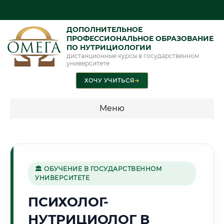
ДОПОЛНИТЕЛЬНОЕ
ПРОФЕССИОНАЛЬНОЕ ОБРАЗОВАНИЕ
ПО НУТРИЦИОЛОГИИ
дистанционные курсы в государственном
университете
ХОЧУ УЧИТЬСЯ
➜
Меню
💰 ПРОГРАММЫ И СТОИМОСТЬ
Стоимость по направлению обучения "Нутрициология"
🏛 ОБУЧЕНИЕ В ГОСУДАРСТВЕННОМ
УНИВЕРСИТЕТЕ
🌾
ПСИХОЛОГ-
НУТРИЦИОЛОГ В
Г. КУРГАН