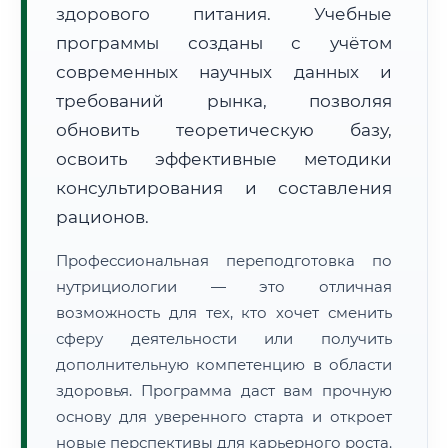
здорового питания. Учебные
программы созданы с учётом
современных научных данных и
требований рынка, позволяя
обновить теоретическую базу,
🚚
Расчет логистики оригиналов:
• Маршрут транзита:
освоить эффективные методики
~1 113 км
• Экспресс-доставка СДЭК / Почтой:
2–3 рабочих дня
консультирования и составления
рационов.
📜 Документы и аккредитация
ФИС ФРДО
Профессиональная переподготовка по
нутрициологии — это отличная
возможность для тех, кто хочет сменить
🔍
Нажмите на документ для увеличения и просмотра
сферу деятельности или получить
дополнительную компетенцию в области
здоровья. Программа даст вам прочную
основу для уверенного старта и откроет
новые перспективы для карьерного роста.