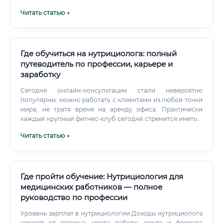
занимает большую долю работы.
Читать статью →
Где обучиться на нутрициолога: полный
путеводитель по профессии, карьере и
заработку
Сегодня онлайн-консультации стали невероятно
популярны: можно работать с клиентами из любой точки
мира, не тратя время на аренду офиса. Практически
каждый крупный фитнес-клуб сегодня стремится иметь в
штате нутрициолога. Это дополнительная ценность для
Читать статью →
клиентов и конкурентное преимущество клуба.
Где пройти обучение: Нутрициология для
медицинских работников — полное
руководство по профессии
Уровень зарплат в нутрициологии Доходы нутрициолога
зависят от региона, места работы, опыта и формата