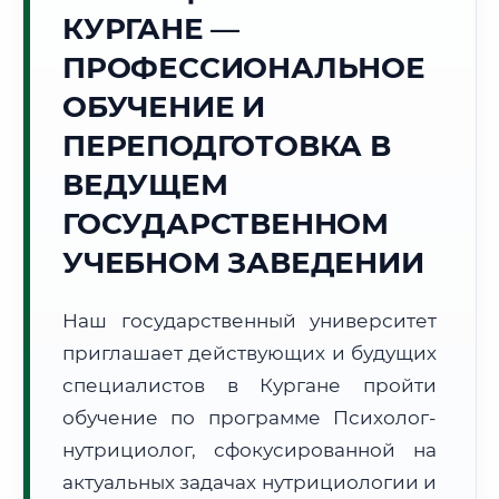
Точное местное время:
КУРГАНЕ —
22:53:14
ПРОФЕССИОНАЛЬНОЕ
Суббота, 8 Августа
ОБУЧЕНИЕ И
2026 г.
ПЕРЕПОДГОТОВКА В
+24°C
Погода в г. Курган:
☀️
,
Ясно
ВЕДУЩЕМ
🌅 Восход:
04:58
🌇 Закат:
20:30
Световой день:
15 ч. 32 мин.
ГОСУДАРСТВЕННОМ
УЧЕБНОМ ЗАВЕДЕНИИ
📍 Региональная справка
г. Курган
Субъект:
Курганская область
Наш государственный университет
Тел. код:
+7 (3522)
приглашает действующих и будущих
Почтовые индексы:
640000–640999
специалистов в Кургане пройти
Часовой пояс:
МСК+2 (UTC+5)
обучение по программе Психолог-
Формат учебы:
Дистанционно
нутрициолог, сфокусированной на
актуальных задачах нутрициологии и
🗺️ Зона обслуживания: г. Курган