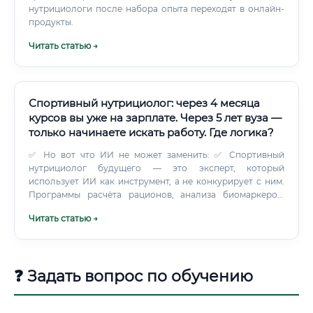
нутрициологи после набора опыта переходят в онлайн-
продукты.
Читать статью →
Спортивный нутрициолог: через 4 месяца
курсов вы уже на зарплате. Через 5 лет вуза —
только начинаете искать работу. Где логика?
✅ Но вот что ИИ не может заменить: ✅ Спортивный
нутрициолог будущего — это эксперт, который
использует ИИ как инструмент, а не конкурирует с ним.
Программы расчёта рационов, анализа биомаркеров,
персонализированные рекомендации на основе
Читать статью →
генетики — всё это усилит работу специалиста, а не
заменит его. Через 10 лет спортивный нутрициолог будет
работать с данными носимых устройств, генетическими
тестами и ИИ-аналитикой — и именно это сделает его
❓ Задать вопрос по обучению
ещё ценнее.