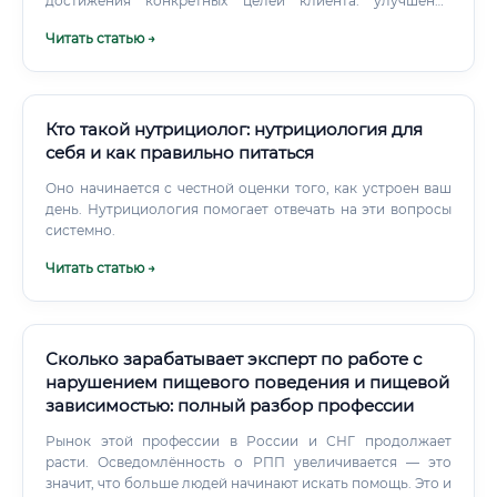
достижения конкретных целей клиента: улучшения
здоровья, повышения уровня энергии, профилактики
Читать статью →
хронических заболеваний, коррекции веса или
достижения спортивных результатов. Ключевое отличие
нутрициолога от диетолога заключается в подходе и
правовом статусе. Диетолог — это врач с высшим
медицинским образованием, который имеет право
Кто такой нутрициолог: нутрициология для
ставить диагнозы и назначать лечебное питание при
себя и как правильно питаться
заболеваниях.
Оно начинается с честной оценки того, как устроен ваш
день. Нутрициология помогает отвечать на эти вопросы
системно.
Читать статью →
Сколько зарабатывает эксперт по работе с
нарушением пищевого поведения и пищевой
зависимостью: полный разбор профессии
Рынок этой профессии в России и СНГ продолжает
расти. Осведомлённость о РПП увеличивается — это
значит, что больше людей начинают искать помощь. Это и