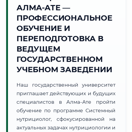
Точное местное время:
АЛМА-АТЕ —
12:54:07
ПРОФЕССИОНАЛЬНОЕ
Воскресенье, 9 Августа
ОБУЧЕНИЕ И
2026 г.
ПЕРЕПОДГОТОВКА В
+23°C
Погода в г. Алма-Ата:
⛅
,
Переменная облачность
ВЕДУЩЕМ
🌅 Восход:
05:52
🌇 Закат:
21:13
Световой день:
15 ч. 21 мин.
ГОСУДАРСТВЕННОМ
УЧЕБНОМ ЗАВЕДЕНИИ
📍 Региональная справка
г. Алма-Ата
Субъект:
Республика Казахстан
Наш государственный университет
Тел. код:
+7 (727)
приглашает действующих и будущих
Почтовые индексы:
050000–050063
специалистов в Алма-Ате пройти
Часовой пояс:
UTC+5
обучение по программе Системный
Формат учебы:
Дистанционно
нутрициолог, сфокусированной на
актуальных задачах нутрициологии и
🗺️ Зона обслуживания: г. Алма-Ата