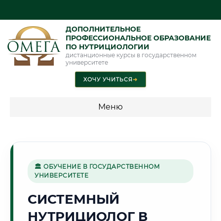
ДОПОЛНИТЕЛЬНОЕ
ПРОФЕССИОНАЛЬНОЕ ОБРАЗОВАНИЕ
ПО НУТРИЦИОЛОГИИ
дистанционные курсы в государственном
университете
ХОЧУ УЧИТЬСЯ
➜
Меню
💰 ПРОГРАММЫ И СТОИМОСТЬ
Стоимость по направлению обучения "Нутрициология"
🏛 ОБУЧЕНИЕ В ГОСУДАРСТВЕННОМ
УНИВЕРСИТЕТЕ
🌆
СИСТЕМНЫЙ
НУТРИЦИОЛОГ В
Г. АЛМА-АТА