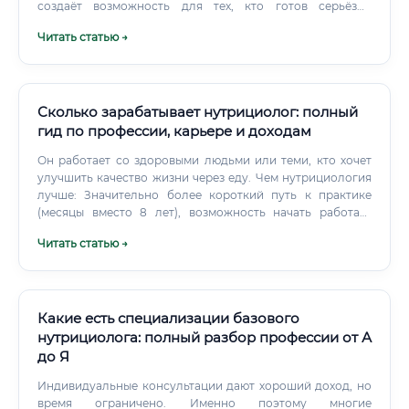
создаёт возможность для тех, кто готов серьёзно
вложиться в обучение и практику.
Читать статью →
Сколько зарабатывает нутрициолог: полный
гид по профессии, карьере и доходам
Он работает со здоровыми людьми или теми, кто хочет
улучшить качество жизни через еду. Чем нутрициология
лучше: Значительно более короткий путь к практике
(месяцы вместо 8 лет), возможность начать работать
намного раньше, больше свободы в форматах работы,
Читать статью →
выше потенциал онлайн-заработка.
Какие есть специализации базового
нутрициолога: полный разбор профессии от А
до Я
Индивидуальные консультации дают хороший доход, но
время ограничено. Именно поэтому многие