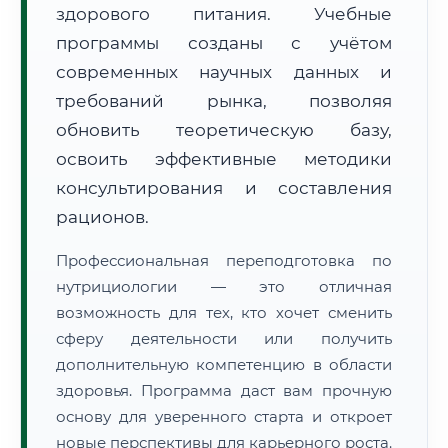
здорового питания. Учебные
программы созданы с учётом
современных научных данных и
требований рынка, позволяя
обновить теоретическую базу,
🚚
Расчет логистики оригиналов:
• Маршрут транзита:
освоить эффективные методики
~1 893 км
• Экспресс-доставка СДЭК / Почтой:
3–5 рабочих дней
консультирования и составления
рационов.
📜 Документы и аккредитация
ФИС ФРДО
Профессиональная переподготовка по
нутрициологии — это отличная
возможность для тех, кто хочет сменить
🔍
Нажмите на документ для увеличения и просмотра
сферу деятельности или получить
дополнительную компетенцию в области
здоровья. Программа даст вам прочную
основу для уверенного старта и откроет
новые перспективы для карьерного роста.