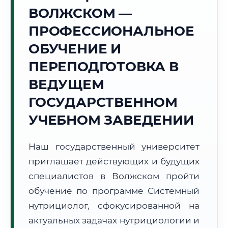
Точное местное время:
ВОЛЖСКОМ —
23:11:53
ПРОФЕССИОНАЛЬНОЕ
Суббота, 8 Августа
ОБУЧЕНИЕ И
2026 г.
ПЕРЕПОДГОТОВКА В
+36°C
Погода в г. Волжский:
🌤️
,
Преимущественно ясно
ВЕДУЩЕМ
🌅 Восход:
04:44
🌇 Закат:
19:29
Световой день:
14 ч. 45 мин.
ГОСУДАРСТВЕННОМ
УЧЕБНОМ ЗАВЕДЕНИИ
📍 Региональная справка
г. Волжский
Субъект:
Волгоградская область
Наш государственный университет
Тел. код:
+7 (8443)
приглашает действующих и будущих
Почтовые индексы:
404100–404199
специалистов в Волжском пройти
Часовой пояс:
МСК (UTC+3)
обучение по программе Системный
Формат учебы:
Дистанционно
нутрициолог, сфокусированной на
актуальных задачах нутрициологии и
🗺️ Зона обслуживания: г. Волжский