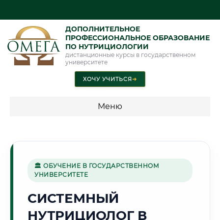
ДОПОЛНИТЕЛЬНОЕ
ПРОФЕССИОНАЛЬНОЕ ОБРАЗОВАНИЕ
ПО НУТРИЦИОЛОГИИ
дистанционные курсы в государственном
университете
ХОЧУ УЧИТЬСЯ
➜
Меню
💰 ПРОГРАММЫ И СТОИМОСТЬ
Стоимость по направлению обучения "Нутрициология"
🏛 ОБУЧЕНИЕ В ГОСУДАРСТВЕННОМ
УНИВЕРСИТЕТЕ
🌊
СИСТЕМНЫЙ
НУТРИЦИОЛОГ В
Г. ВОЛЖСКИЙ