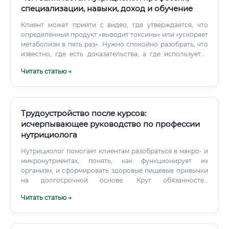
специализации, навыки, доход и обучение
Клиент может прийти с видео, где утверждается, что
определённый продукт «выводит токсины» или «ускоряет
метаболизм в пять раз». Нужно спокойно разобрать, что
известно, где есть доказательства, а где используется
маркетинговый приём.
Читать статью →
Трудоустройство после курсов:
исчерпывающее руководство по профессии
нутрициолога
Нутрициолог помогает клиентам разобраться в макро- и
микронутриентах, понять, как функционирует их
организм, и сформировать здоровые пищевые привычки
на долгосрочной основе. Круг обязанностей
специалиста достаточно широк и может варьироваться в
Читать статью →
зависимости от места работы. Таблица 1: Основные
обязанности нутрициолога Востребованность и
перспективы профессии в XXI веке Востребованность
нутрициологов растет экспоненциально.