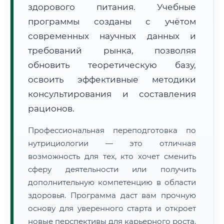
здорового питания. Учебные
программы созданы с учётом
современных научных данных и
требований рынка, позволяя
обновить теоретическую базу,
🚚
Расчет логистики оригиналов:
• Маршрут транзита:
освоить эффективные методики
~2 671 км
• Экспресс-доставка СДЭК / Почтой:
4–6 рабочих дней
консультирования и составления
рационов.
📜 Документы и аккредитация
ФИС ФРДО
Профессиональная переподготовка по
нутрициологии — это отличная
возможность для тех, кто хочет сменить
🔍
Нажмите на документ для увеличения и просмотра
сферу деятельности или получить
дополнительную компетенцию в области
здоровья. Программа даст вам прочную
основу для уверенного старта и откроет
новые перспективы для карьерного роста.